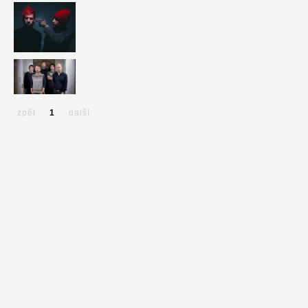
zpět
1
další