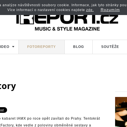
analýze návštěvnosti soubory cookie. Informace, jak tyto stránky použí
Rozumím
Více informací o nastavení cookies najdete
zde.
IDEO
FOTOREPORTY
BLOG
SOUTĚŽE
tory
kabaret IAMX po roce opět zavítali do Prahy. Tentokrát
tFactory, kde vedle z poloviny obměněné sestavy a