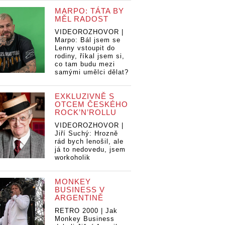
MARPO: TÁTA BY
MĚL RADOST
VIDEOROZHOVOR |
Marpo: Bál jsem se
Lenny vstoupit do
rodiny, říkal jsem si,
co tam budu mezi
samými umělci dělat?
EXKLUZIVNĚ S
OTCEM ČESKÉHO
ROCK’N’ROLLU
VIDEOROZHOVOR |
Jiří Suchý: Hrozně
rád bych lenošil, ale
já to nedovedu, jsem
workoholik
MONKEY
BUSINESS V
ARGENTINĚ
RETRO 2000 | Jak
Monkey Business