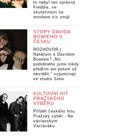
to nebyl ten správný
Freddie, ve
skutečnosti se
mnohem víc smál
STOPY DAVIDA
BOWIEHO V
ČESKU
ROZHOVOR |
Natáčení s Davidem
Bowiem? „Nic
podobného jsme nikdy
předtím ani potom už
neviděli,“ vzpomínají
ve studiu Sono
KULTOVNÍ HIT
PRAŽSKÉHO
VÝBĚRU
Příběh českého hitu:
Pražský výběr - Na
václavskym
Václaváku