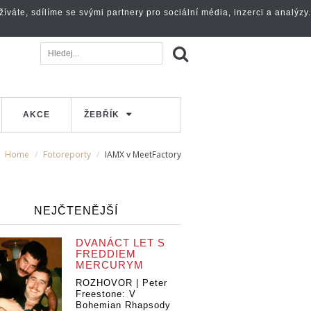
váte, sdílíme se svými partnery pro sociální média, inzerci a analýzy.
AKCE
ŽEBŘÍK
Home
Fotoreporty
IAMX v MeetFactory
NEJČTENĚJŠÍ
DVANÁCT LET S
FREDDIEM
MERCURYM
ROZHOVOR | Peter
Freestone: V
Bohemian Rhapsody