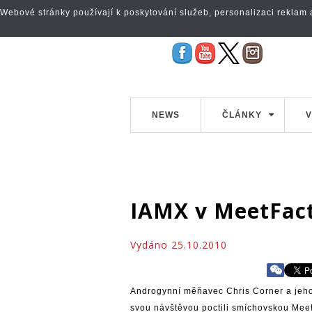
Webové stránky používají k poskytování služeb, personalizaci reklam a 
NEWS
ČLÁNKY
V
IAMX v MeetFac
Vydáno 25.10.2010
Androgynní měňavec Chris Corner a jeho 
svou návštěvou poctili smíchovskou Mee