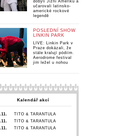
dobyli Jižní Ameriku a
učarovali latinsko-
americké rockové
legendě
POSLEDNÍ SHOW
LINKIN PARK
LIVE: Linkin Park v
Praze dokázali, že
stále kralují pódiím.
Aerodrome festival
jim ležel u nohou
Kalendář akcí
.11.
TITO & TARANTULA
.11.
TITO & TARANTULA
.11.
TITO & TARANTULA