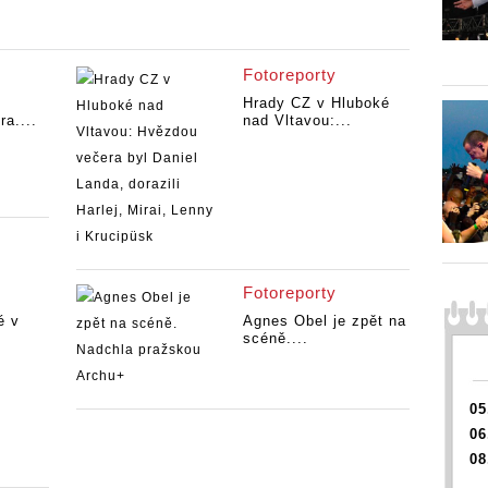
Fotoreporty
Hrady CZ v Hluboké
ra....
nad Vltavou:...
Fotoreporty
é v
Agnes Obel je zpět na
scéně....
05
06
08