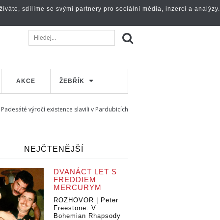
váte, sdílíme se svými partnery pro sociální média, inzerci a analýzy.
AKCE
ŽEBŘÍK
Padesáté výročí existence slavili v Pardubicích
NEJČTENĚJŠÍ
DVANÁCT LET S
FREDDIEM
MERCURYM
ROZHOVOR | Peter
Freestone: V
Bohemian Rhapsody