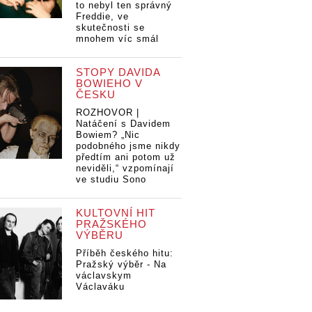
to nebyl ten správný
Freddie, ve
skutečnosti se
mnohem víc smál
STOPY DAVIDA
BOWIEHO V
ČESKU
ROZHOVOR |
Natáčení s Davidem
Bowiem? „Nic
podobného jsme nikdy
předtím ani potom už
neviděli,“ vzpomínají
ve studiu Sono
KULTOVNÍ HIT
PRAŽSKÉHO
VÝBĚRU
Příběh českého hitu:
Pražský výběr - Na
václavskym
Václaváku