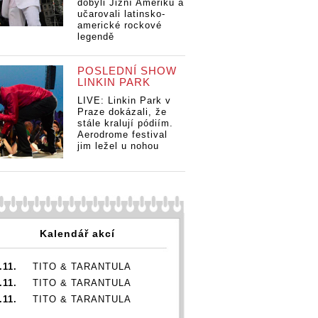
dobyli Jižní Ameriku a
učarovali latinsko-
americké rockové
legendě
POSLEDNÍ SHOW
LINKIN PARK
LIVE: Linkin Park v
Praze dokázali, že
stále kralují pódiím.
Aerodrome festival
jim ležel u nohou
Kalendář akcí
.11.
TITO & TARANTULA
.11.
TITO & TARANTULA
.11.
TITO & TARANTULA