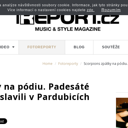
analýze návštěvnosti soubory cookie. Informace, jak tyto stránky použí
Rozumím
Více informací o nastavení cookies najdete
zde.
IDEO
FOTOREPORTY
BLOG
SOUTĚŽE
Home
Fotoreporty
Scorpions zpátky na pódiu. 
y na pódiu. Padesáté
slavili v Pardubicích