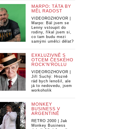
MARPO: TÁTA BY
MĚL RADOST
VIDEOROZHOVOR |
Marpo: Bál jsem se
Lenny vstoupit do
rodiny, říkal jsem si,
co tam budu mezi
samými umělci dělat?
EXKLUZIVNĚ S
OTCEM ČESKÉHO
ROCK’N’ROLLU
VIDEOROZHOVOR |
Jiří Suchý: Hrozně
rád bych lenošil, ale
já to nedovedu, jsem
workoholik
MONKEY
BUSINESS V
ARGENTINĚ
RETRO 2000 | Jak
Monkey Business