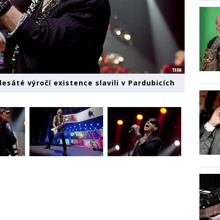
esáté výročí existence slavili v Pardubicích