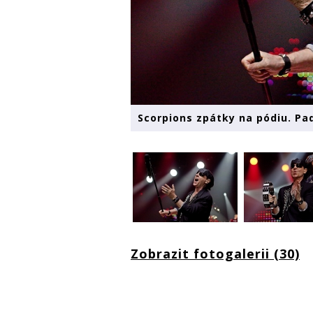
Scorpions zpátky na pódiu. Pad
Zobrazit fotogalerii (30)