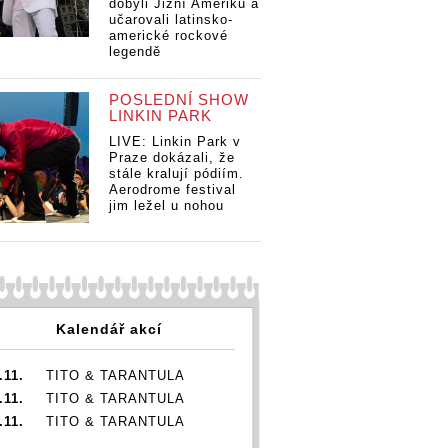
dobyli Jižní Ameriku a
učarovali latinsko-
americké rockové
legendě
POSLEDNÍ SHOW
LINKIN PARK
LIVE: Linkin Park v
Praze dokázali, že
stále kralují pódiím.
Aerodrome festival
jim ležel u nohou
Kalendář akcí
.11.
TITO & TARANTULA
.11.
TITO & TARANTULA
.11.
TITO & TARANTULA