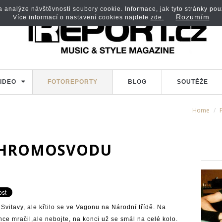
analýze návštěvnosti soubory cookie. Informace, jak tyto stránky použí
Rozumím
Více informací o nastavení cookies najdete
zde.
IDEO
FOTOREPORTY
BLOG
SOUTĚŽE
Home
U HROMOSVODU
Svitavy, ale křtilo se ve Vagonu na Národní třídě. Na
hce mračil,ale nebojte, na konci už se smál na celé kolo.