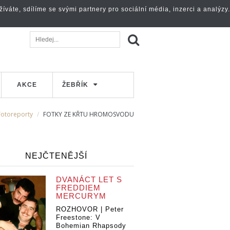
váte, sdílíme se svými partnery pro sociální média, inzerci a analýzy.
AKCE
ŽEBŘÍK
Fotoreporty
FOTKY ZE KŘTU HROMOSVODU
NEJČTENĚJŠÍ
DVANÁCT LET S
FREDDIEM
MERCURYM
ROZHOVOR | Peter
Freestone: V
Bohemian Rhapsody