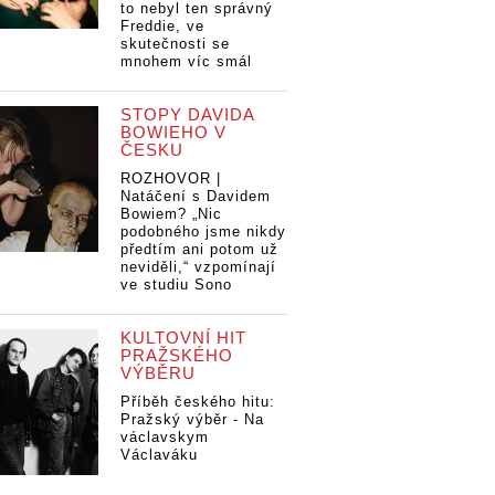
to nebyl ten správný
Freddie, ve
skutečnosti se
mnohem víc smál
STOPY DAVIDA
BOWIEHO V
ČESKU
ROZHOVOR |
Natáčení s Davidem
Bowiem? „Nic
podobného jsme nikdy
předtím ani potom už
neviděli,“ vzpomínají
ve studiu Sono
KULTOVNÍ HIT
PRAŽSKÉHO
VÝBĚRU
Příběh českého hitu:
Pražský výběr - Na
václavskym
Václaváku