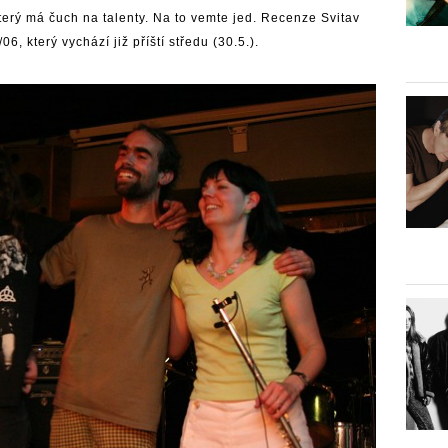
terý má čuch na talenty. Na to vemte jed. Recenze Svitav
který vychází již příští středu (30.5.).