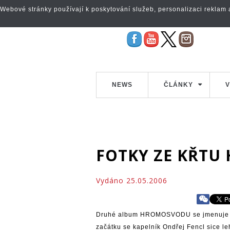
Webové stránky používají k poskytování služeb, personalizaci reklam a 
NEWS
ČLÁNKY
V
FOTKY ZE KŘT
Vydáno 25.05.2006
Druhé album
HROMOSVODU
se jmenuje 
začátku se kapelník Ondřej Fencl sice le