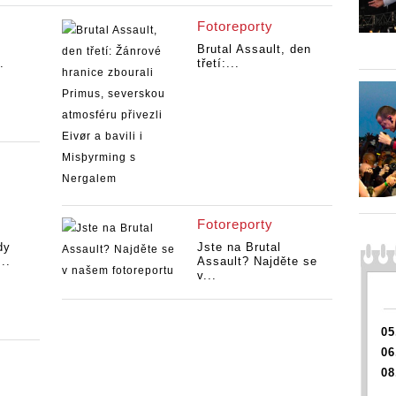
Fotoreporty
Brutal Assault, den
.
třetí:...
Fotoreporty
dy
Jste na Brutal
..
Assault? Najděte se
v...
05
06
08