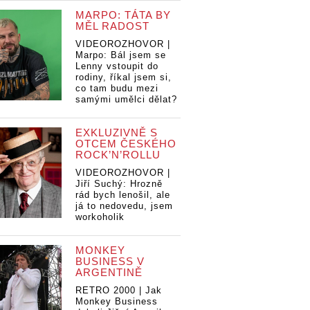
MARPO: TÁTA BY
MĚL RADOST
VIDEOROZHOVOR |
Marpo: Bál jsem se
Lenny vstoupit do
rodiny, říkal jsem si,
co tam budu mezi
samými umělci dělat?
EXKLUZIVNĚ S
OTCEM ČESKÉHO
ROCK’N’ROLLU
VIDEOROZHOVOR |
Jiří Suchý: Hrozně
rád bych lenošil, ale
já to nedovedu, jsem
workoholik
MONKEY
BUSINESS V
ARGENTINĚ
RETRO 2000 | Jak
Monkey Business