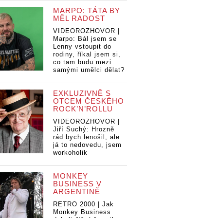
MARPO: TÁTA BY
MĚL RADOST
VIDEOROZHOVOR |
Marpo: Bál jsem se
Lenny vstoupit do
rodiny, říkal jsem si,
co tam budu mezi
samými umělci dělat?
EXKLUZIVNĚ S
OTCEM ČESKÉHO
ROCK’N’ROLLU
VIDEOROZHOVOR |
Jiří Suchý: Hrozně
rád bych lenošil, ale
já to nedovedu, jsem
workoholik
MONKEY
BUSINESS V
ARGENTINĚ
RETRO 2000 | Jak
Monkey Business