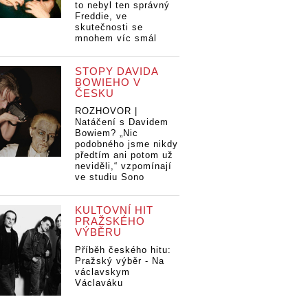
to nebyl ten správný
Freddie, ve
skutečnosti se
mnohem víc smál
STOPY DAVIDA
BOWIEHO V
ČESKU
ROZHOVOR |
Natáčení s Davidem
Bowiem? „Nic
podobného jsme nikdy
předtím ani potom už
neviděli,“ vzpomínají
ve studiu Sono
KULTOVNÍ HIT
PRAŽSKÉHO
VÝBĚRU
Příběh českého hitu:
Pražský výběr - Na
václavskym
Václaváku