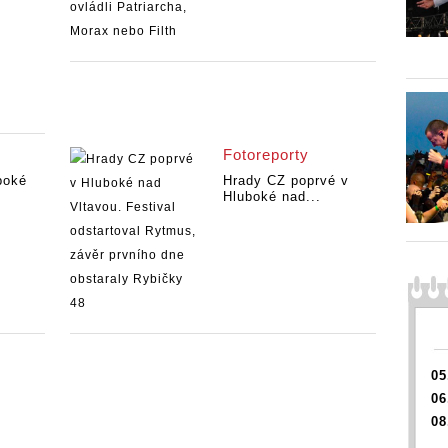
Fotoreporty
boké
Hrady CZ poprvé v
Hluboké nad...
05
06
08