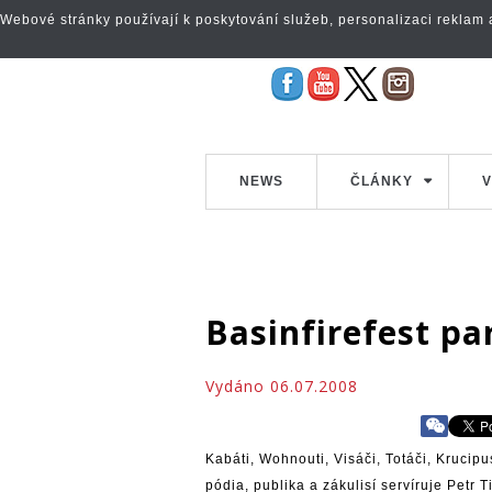
Webové stránky používají k poskytování služeb, personalizaci reklam a 
NEWS
ČLÁNKY
V
Basinfirefest pa
Vydáno 06.07.2008
Kabáti, Wohnouti, Visáči, Totáči, Krucipu
pódia, publika a zákulisí servíruje Petr Ti