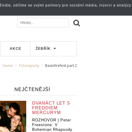
váte, sdílíme se svými partnery pro sociální média, inzerci a analýzy.
AKCE
ŽEBŘÍK
Home
Fotoreporty
Basinfirefest part 2
NEJČTENĚJŠÍ
DVANÁCT LET S
FREDDIEM
MERCURYM
ROZHOVOR | Peter
Freestone: V
Bohemian Rhapsody