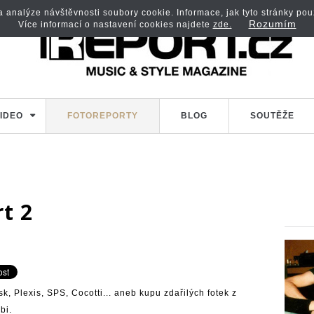
analýze návštěvnosti soubory cookie. Informace, jak tyto stránky použí
Rozumím
Více informací o nastavení cookies najdete
zde.
IDEO
FOTOREPORTY
BLOG
SOUTĚŽE
rt 2
sk, Plexis, SPS, Cocotti... aneb kupu zdařilých fotek z
bi.