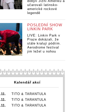
dobyli Jižní Ameriku a
učarovali latinsko-
americké rockové
legendě
POSLEDNÍ SHOW
LINKIN PARK
LIVE: Linkin Park v
Praze dokázali, že
stále kralují pódiím.
Aerodrome festival
jim ležel u nohou
Kalendář akcí
.11.
TITO & TARANTULA
.11.
TITO & TARANTULA
.11.
TITO & TARANTULA