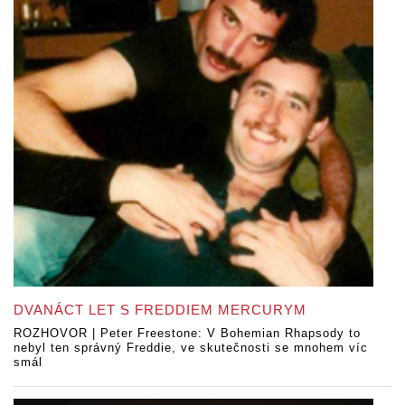
DVANÁCT LET S FREDDIEM MERCURYM
ROZHOVOR | Peter Freestone: V Bohemian Rhapsody to
nebyl ten správný Freddie, ve skutečnosti se mnohem víc
smál