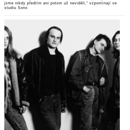
jsme nikdy předtím ani potom už neviděli,“ vzpomínají ve
studiu Sono