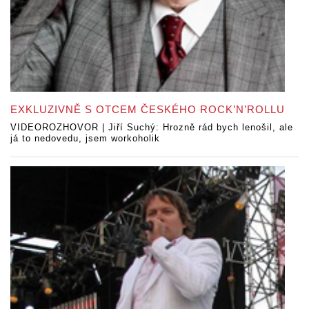
EXKLUZIVNĚ S OTCEM ČESKÉHO ROCK’N’ROLLU
VIDEOROZHOVOR | Jiří Suchý: Hrozně rád bych lenošil, ale
já to nedovedu, jsem workoholik