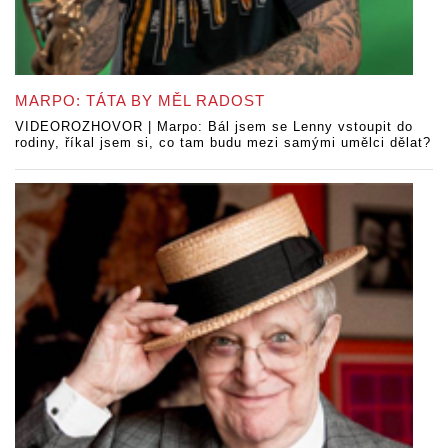
MARPO: TÁTA BY MĚL RADOST
VIDEOROZHOVOR | Marpo: Bál jsem se Lenny vstoupit do
rodiny, říkal jsem si, co tam budu mezi samými umělci dělat?