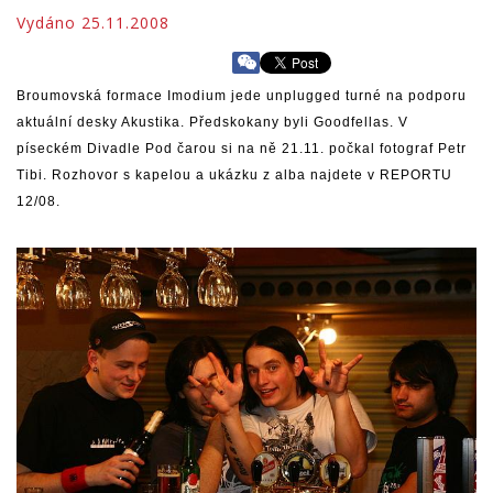
Vydáno 25.11.2008
Broumovská formace Imodium jede unplugged turné na podporu
aktuální desky Akustika. Předskokany byli Goodfellas. V
píseckém Divadle Pod čarou si na ně 21.11. počkal fotograf Petr
Tibi. Rozhovor s kapelou a ukázku z alba najdete v REPORTU
12/08.