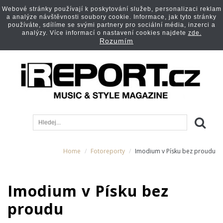
Webové stránky používají k poskytování služeb, personalizaci reklam
a analýze návštěvnosti soubory cookie. Informace, jak tyto stránky
používáte, sdílíme se svými partnery pro sociální média, inzerci a
analýzy. Více informací o nastavení cookies najdete
zde.
Rozumím
Home
Fotoreporty
Imodium v Písku bez proudu
Imodium v Písku bez
proudu