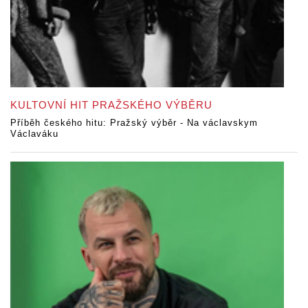
KULTOVNÍ HIT PRAŽSKÉHO VÝBĚRU
Příběh českého hitu: Pražský výběr - Na václavskym
Václaváku