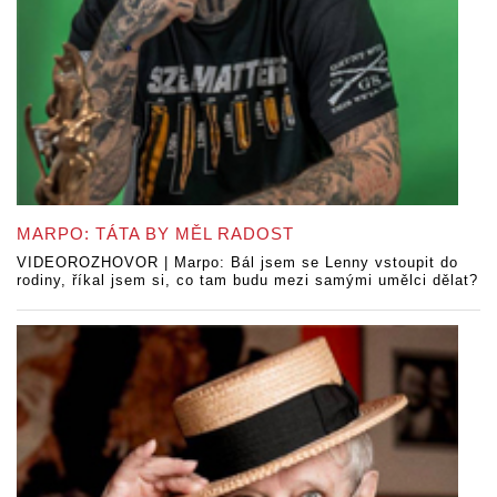
MARPO: TÁTA BY MĚL RADOST
VIDEOROZHOVOR | Marpo: Bál jsem se Lenny vstoupit do
rodiny, říkal jsem si, co tam budu mezi samými umělci dělat?