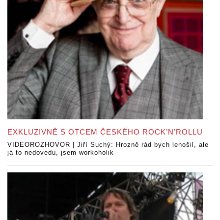
EXKLUZIVNĚ S OTCEM ČESKÉHO ROCK’N’ROLLU
VIDEOROZHOVOR | Jiří Suchý: Hrozně rád bych lenošil, ale
já to nedovedu, jsem workoholik