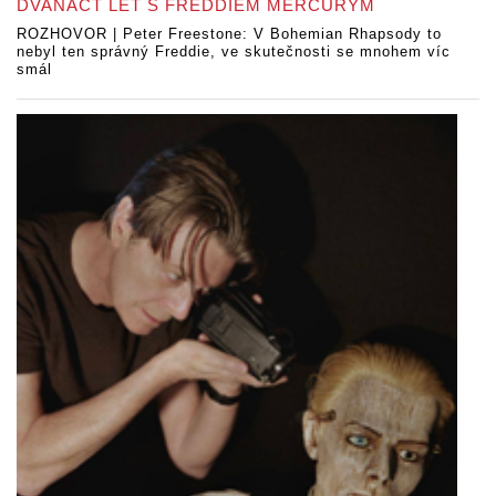
DVANÁCT LET S FREDDIEM MERCURYM
ROZHOVOR | Peter Freestone: V Bohemian Rhapsody to
nebyl ten správný Freddie, ve skutečnosti se mnohem víc
smál