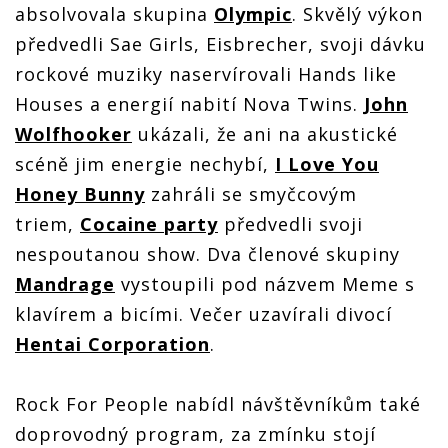
absolvovala skupina
Olympic
. Skvělý výkon
předvedli Sae Girls, Eisbrecher, svoji dávku
rockové muziky naservírovali Hands like
Houses a energií nabití Nova Twins.
John
Wolfhooker
ukázali, že ani na akustické
scéně jim energie nechybí,
I Love You
Honey Bunny
zahráli se smyčcovým
triem,
Cocaine party
předvedli svoji
nespoutanou show. Dva členové skupiny
Mandrage
vystoupili pod názvem Meme s
klavírem a bicími. Večer uzavírali divocí
Hentai Corporation
.
Rock For People nabídl návštěvníkům také
doprovodný program, za zmínku stojí