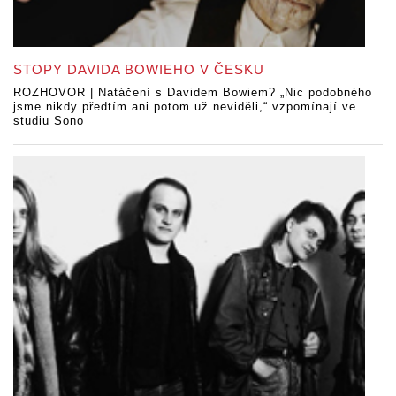
STOPY DAVIDA BOWIEHO V ČESKU
ROZHOVOR | Natáčení s Davidem Bowiem? „Nic podobného
jsme nikdy předtím ani potom už neviděli,“ vzpomínají ve
studiu Sono