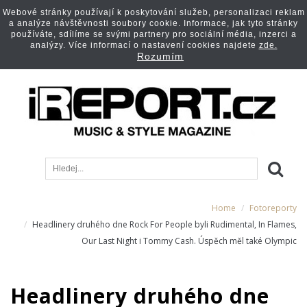
Webové stránky používají k poskytování služeb, personalizaci reklam
a analýze návštěvnosti soubory cookie. Informace, jak tyto stránky
používáte, sdílíme se svými partnery pro sociální média, inzerci a
analýzy. Více informací o nastavení cookies najdete
zde.
Rozumím
Home
Fotoreporty
Headlinery druhého dne Rock For People byli Rudimental, In Flames,
Our Last Night i Tommy Cash. Úspěch měl také Olympic
Headlinery druhého dne