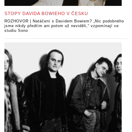
STOPY DAVIDA BOWIEHO V ČESKU
ROZHOVOR | Natáčení s Davidem Bowiem? „Nic podobného
jsme nikdy předtím ani potom už neviděli,“ vzpomínají ve
studiu Sono