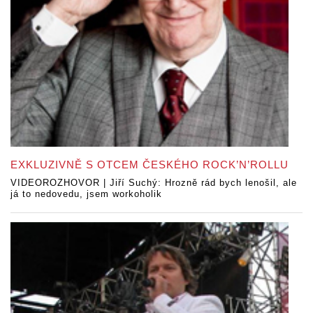
EXKLUZIVNĚ S OTCEM ČESKÉHO ROCK’N’ROLLU
VIDEOROZHOVOR | Jiří Suchý: Hrozně rád bych lenošil, ale
já to nedovedu, jsem workoholik