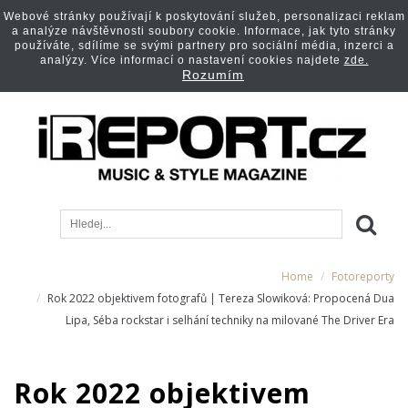
Webové stránky používají k poskytování služeb, personalizaci reklam
a analýze návštěvnosti soubory cookie. Informace, jak tyto stránky
používáte, sdílíme se svými partnery pro sociální média, inzerci a
analýzy. Více informací o nastavení cookies najdete
zde.
Rozumím
Home
Fotoreporty
Rok 2022 objektivem fotografů | Tereza Slowiková: Propocená Dua
Lipa, Séba rockstar i selhání techniky na milované The Driver Era
Rok 2022 objektivem