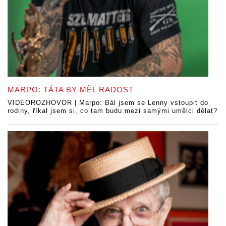
MARPO: TÁTA BY MĚL RADOST
VIDEOROZHOVOR | Marpo: Bál jsem se Lenny vstoupit do
rodiny, říkal jsem si, co tam budu mezi samými umělci dělat?