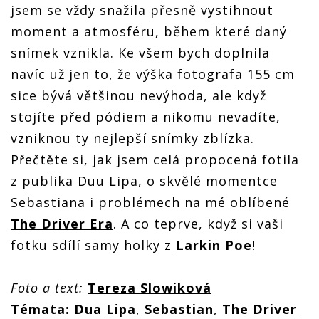
jsem se vždy snažila přesně vystihnout
moment a atmosféru, během které daný
snímek vznikla. Ke všem bych doplnila
navíc už jen to, že výška fotografa 155 cm
sice bývá většinou nevýhoda, ale když
stojíte před pódiem a nikomu nevadíte,
vzniknou ty nejlepší snímky zblízka.
Přečtěte si, jak jsem celá propocená fotila
z publika Duu Lipa, o skvělé momentce
Sebastiana i problémech na mé oblíbené
The Driver Era
. A co teprve, když si vaši
fotku sdílí samy holky z
Larkin Poe
!
Foto a text:
Tereza Slowiková
Témata:
Dua Lipa
,
Sebastian
,
The Driver