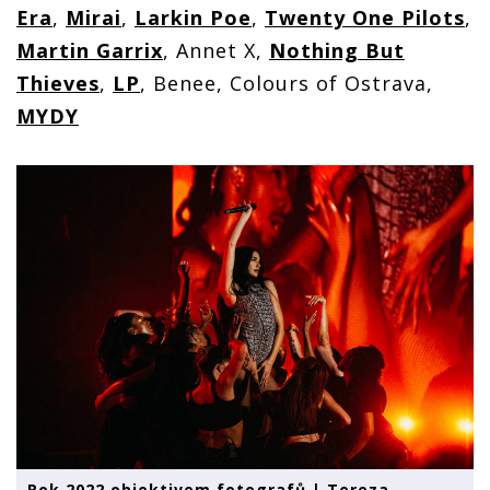
Era
,
Mirai
,
Larkin Poe
,
Twenty One Pilots
,
Martin Garrix
, Annet X,
Nothing But
Thieves
,
LP
, Benee, Colours of Ostrava,
MYDY
Rok 2022 objektivem fotografů | Tereza