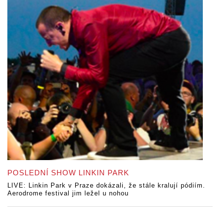
POSLEDNÍ SHOW LINKIN PARK
LIVE: Linkin Park v Praze dokázali, že stále kralují pódiím.
Aerodrome festival jim ležel u nohou