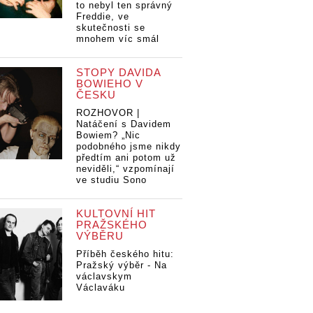
to nebyl ten správný
Freddie, ve
skutečnosti se
mnohem víc smál
STOPY DAVIDA
BOWIEHO V
ČESKU
ROZHOVOR |
Natáčení s Davidem
Bowiem? „Nic
podobného jsme nikdy
předtím ani potom už
neviděli,“ vzpomínají
ve studiu Sono
KULTOVNÍ HIT
PRAŽSKÉHO
VÝBĚRU
Příběh českého hitu:
Pražský výběr - Na
václavskym
Václaváku