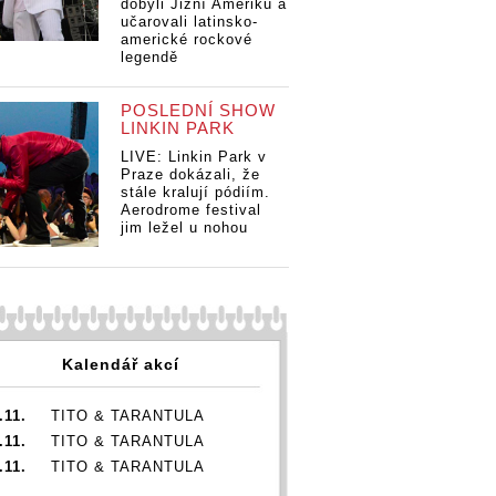
dobyli Jižní Ameriku a
učarovali latinsko-
americké rockové
legendě
POSLEDNÍ SHOW
LINKIN PARK
LIVE: Linkin Park v
Praze dokázali, že
stále kralují pódiím.
Aerodrome festival
jim ležel u nohou
Kalendář akcí
.11.
TITO & TARANTULA
.11.
TITO & TARANTULA
.11.
TITO & TARANTULA