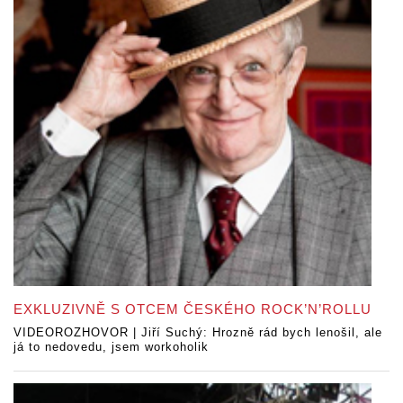
EXKLUZIVNĚ S OTCEM ČESKÉHO ROCK’N’ROLLU
VIDEOROZHOVOR | Jiří Suchý: Hrozně rád bych lenošil, ale
já to nedovedu, jsem workoholik