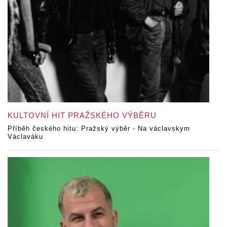
KULTOVNÍ HIT PRAŽSKÉHO VÝBĚRU
Příběh českého hitu: Pražský výběr - Na václavskym
Václaváku