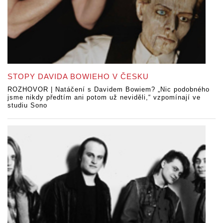
STOPY DAVIDA BOWIEHO V ČESKU
ROZHOVOR | Natáčení s Davidem Bowiem? „Nic podobného
jsme nikdy předtím ani potom už neviděli,“ vzpomínají ve
studiu Sono