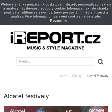
Webové stránky používají k poskytování služeb, personalizaci reklam
a analýze návštěvnosti soubory cookie. Informace, jak tyto stránky
používáte, sdílíme se svými partnery pro sociální média, inzerci a
analýzy. Více informací o nastavení cookies najdete
zde.
Rozumím
Home
Články
Alcatel festivaly
Alcatel festivaly