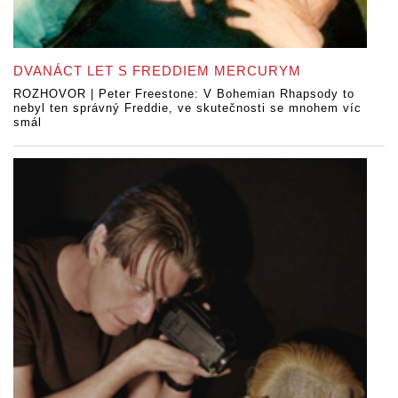
DVANÁCT LET S FREDDIEM MERCURYM
ROZHOVOR | Peter Freestone: V Bohemian Rhapsody to
nebyl ten správný Freddie, ve skutečnosti se mnohem víc
smál