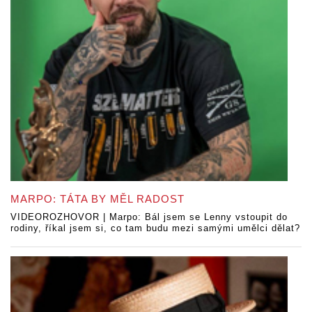
MARPO: TÁTA BY MĚL RADOST
VIDEOROZHOVOR | Marpo: Bál jsem se Lenny vstoupit do
rodiny, říkal jsem si, co tam budu mezi samými umělci dělat?