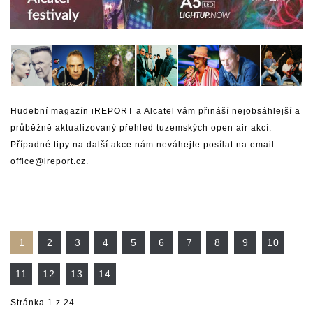
Hudební magazín iREPORT a Alcatel vám přináší nejobsáhlejší a
průběžně aktualizovaný přehled tuzemských open air akcí.
Případné tipy na další akce nám neváhejte posílat na email
office@ireport.cz
.
1
2
3
4
5
6
7
8
9
10
11
12
13
14
Stránka 1 z 24