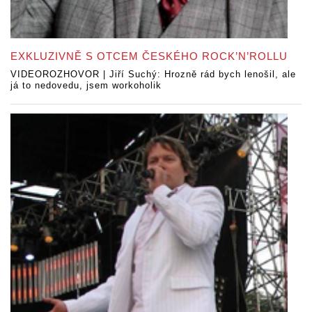
EXKLUZIVNĚ S OTCEM ČESKÉHO ROCK’N’ROLLU
VIDEOROZHOVOR | Jiří Suchý: Hrozně rád bych lenošil, ale
já to nedovedu, jsem workoholik