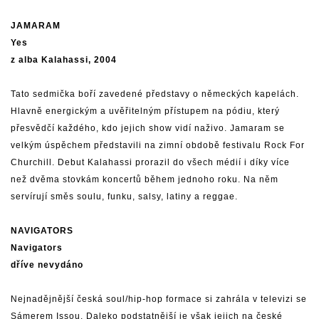
JAMARAM
Yes
z alba Kalahassi, 2004
Tato sedmička boří zavedené představy o německých kapelách.
Hlavně energickým a uvěřitelným přístupem na pódiu, který
přesvědčí každého, kdo jejich show vidí naživo. Jamaram se
velkým úspěchem představili na zimní obdobě festivalu Rock For
Churchill. Debut Kalahassi prorazil do všech médií i díky více
než dvěma stovkám koncertů během jednoho roku. Na něm
servírují směs soulu, funku, salsy, latiny a reggae.
NAVIGATORS
Navigators
dříve nevydáno
Nejnadějnější česká soul/hip-hop formace si zahrála v televizi se
Sámerem Issou. Daleko podstatnější je však jejich na české