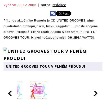
Vydáno 30.12.2006
| autor:
redakce
Přílohou aktuálního Reportu je CD UNITED GROOVES, plné
prvotřídního hiphopu, r´n´b, funku, raggatonu... prostě spojené
groovy. Evropské, i ty ze Států. A tento týden startuje UNITED
GROOVES TOUR. Hlavní hvězdou je mistr OHMEGA WATTS!
UNITED GROOVES TOUR V PLNÉM PROUDU!