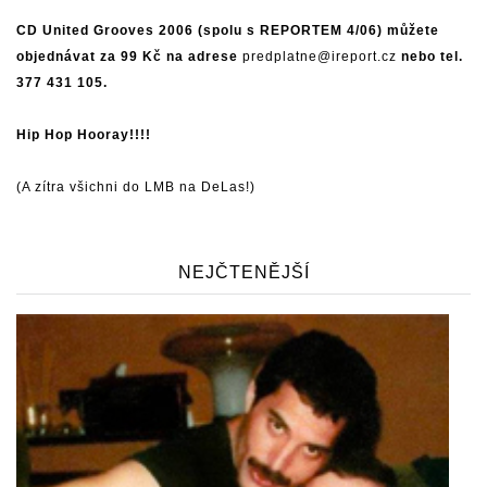
CD United Grooves 2006 (spolu s REPORTEM 4/06) můžete
objednávat za 99 Kč na adrese
predplatne@ireport.cz
nebo tel.
377 431 105.
Hip Hop Hooray!!!!
(A zítra všichni do LMB na DeLas!)
NEJČTENĚJŠÍ