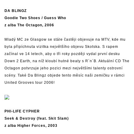
DA BLINGZ
Goodie Two Shoes / Guess Who
z alba The Octagon, 2006
Mladý MC ze Glasgow se stále častěji objevuje na MTV, kde mu
byla připíchnuta vizitka největšího objevu Skotska. S rapem
začínal ve 14 letech, aby o tři roky později vydal první desku
Down 2 Earth, na níž kloubí hutné beaty s R´n´B. Aktuální CD The
Octagon potvrzuje jeho pozici mezi největšími talenty ostrovní
scény. Také Da Blingz objede tento měsíc naši zemičku v rámci
United Grooves tour 2006!
PHI-LIFE CYPHER
Seek & Destroy (feat. Skit Slam)
z alba Higher Forces, 2003