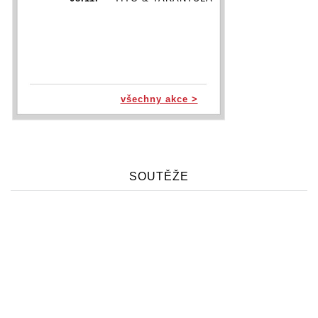
všechny akce >
SOUTĚŽE