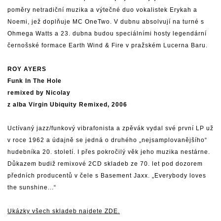
poměry netradiční muzika a výtečné duo vokalistek Erykah a
Noemi, jež doplňuje MC OneTwo. V dubnu absolvují na turné s
Ohmega Watts a 23. dubna budou speciálními hosty legendární
černošské formace Earth Wind & Fire v pražském Lucerna Baru.
ROY AYERS
Funk In The Hole
remixed by Nicolay
z alba Virgin Ubiquity Remixed, 2006
Uctívaný jazz/funkový vibrafonista a zpěvák vydal své první LP už
v roce 1962 a údajně se jedná o druhého „nejsamplovanějšího“
hudebníka 20. století. I přes pokročilý věk jeho muzika nestárne.
Důkazem budiž remixové 2CD skladeb ze 70. let pod dozorem
předních producentů v čele s Basement Jaxx. „Everybody loves
the sunshine...“
Ukázky všech skladeb najdete
ZDE
.