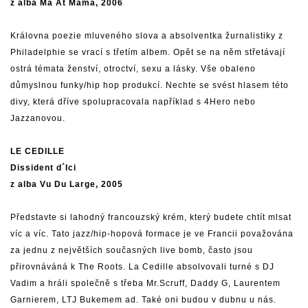
z alba Ma At Mama, 2006
Královna poezie mluveného slova a absolventka žurnalistiky z
Philadelphie se vrací s třetím albem. Opět se na něm střetávají
ostrá témata ženství, otroctví, sexu a lásky. Vše obaleno
důmyslnou funky/hip hop produkcí. Nechte se svést hlasem této
divy, která dříve spolupracovala například s 4Hero nebo
Jazzanovou.
LE CEDILLE
Dissident d´Ici
z alba Vu Du Large, 2005
Představte si lahodný francouzský krém, který budete chtít mlsat
víc a víc. Tato jazz/hip-hopová formace je ve Francii považována
za jednu z největších současných live bomb, často jsou
přirovnáváná k The Roots. La Cedille absolvovali turné s DJ
Vadim a hráli společně s třeba Mr.Scruff, Daddy G, Laurentem
Garnierem, LTJ Bukemem ad. Také oni budou v dubnu u nás.