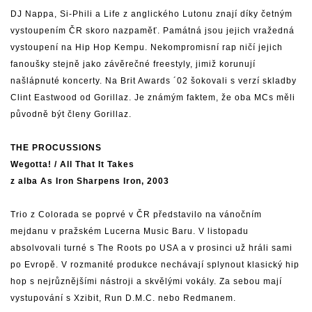
DJ Nappa, Si-Phili a Life z anglického Lutonu znají díky četným
vystoupením ČR skoro nazpaměť. Památná jsou jejich vražedná
vystoupení na Hip Hop Kempu. Nekompromisní rap ničí jejich
fanoušky stejně jako závěrečné freestyly, jimiž korunují
našlápnuté koncerty. Na Brit Awards ´02 šokovali s verzí skladby
Clint Eastwood od Gorillaz. Je známým faktem, že oba MCs měli
původně být členy Gorillaz.
THE PROCUSSIONS
Wegotta! / All That It Takes
z alba As Iron Sharpens Iron, 2003
Trio z Colorada se poprvé v ČR představilo na vánočním
mejdanu v pražském Lucerna Music Baru. V listopadu
absolvovali turné s The Roots po USA a v prosinci už hráli sami
po Evropě. V rozmanité produkce nechávají splynout klasický hip
hop s nejrůznějšími nástroji a skvělými vokály. Za sebou mají
vystupování s Xzibit, Run D.M.C. nebo Redmanem.