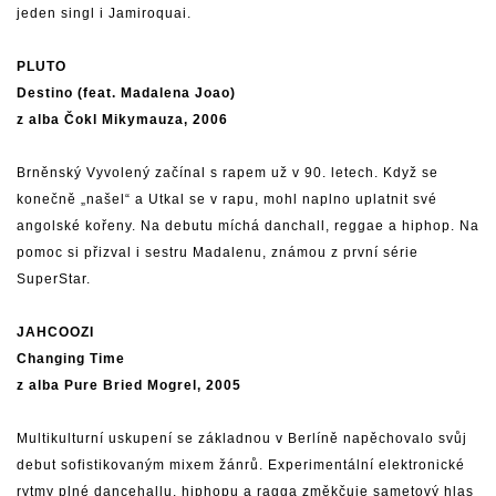
jeden singl i Jamiroquai.
PLUTO
Destino (feat. Madalena Joao)
z alba Čokl Mikymauza, 2006
Brněnský Vyvolený začínal s rapem už v 90. letech. Když se
konečně „našel“ a Utkal se v rapu, mohl naplno uplatnit své
angolské kořeny. Na debutu míchá danchall, reggae a hiphop. Na
pomoc si přizval i sestru Madalenu, známou z první série
SuperStar.
JAHCOOZI
Changing Time
z alba Pure Bried Mogrel, 2005
Multikulturní uskupení se základnou v Berlíně napěchovalo svůj
debut sofistikovaným mixem žánrů. Experimentální elektronické
rytmy plné dancehallu, hiphopu a ragga změkčuje sametový hlas