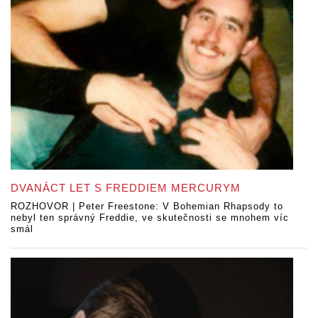
DVANÁCT LET S FREDDIEM MERCURYM
ROZHOVOR | Peter Freestone: V Bohemian Rhapsody to
nebyl ten správný Freddie, ve skutečnosti se mnohem víc
smál