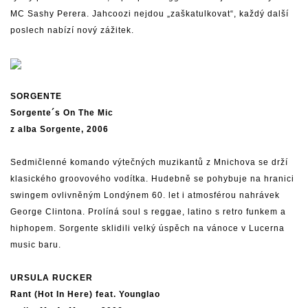
MC Sashy Perera. Jahcoozi nejdou „zaškatulkovat“, každý další
poslech nabízí nový zážitek.
SORGENTE
Sorgente´s On The Mic
z alba Sorgente, 2006
Sedmičlenné komando výtečných muzikantů z Mnichova se drží
klasického groovového vodítka. Hudebně se pohybuje na hranici
swingem ovlivněným Londýnem 60. let i atmosférou nahrávek
George Clintona. Prolíná soul s reggae, latino s retro funkem a
hiphopem. Sorgente sklidili velký úspěch na vánoce v Lucerna
music baru.
URSULA RUCKER
Rant (Hot In Here) feat. Younglao