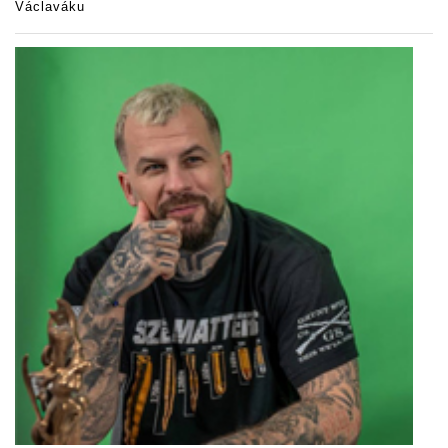
Václaváku