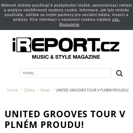
Webové stránky používají k poskytování služeb, personalizaci reklam
a analýze návštěvnosti soubory cookie. Informace, jak tyto stránky
používáte, sdílíme se svými partnery pro sociální média, inzerci a
analýzy. Více informací o nastavení cookies najdete
zde.
Rozumím
Home
Články
News
UNITED GROOVES TOUR V PLNÉM PROUDU!
UNITED GROOVES TOUR V
PLNÉM PROUDU!