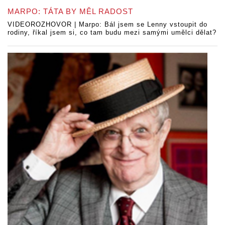
MARPO: TÁTA BY MĚL RADOST
VIDEOROZHOVOR | Marpo: Bál jsem se Lenny vstoupit do
rodiny, říkal jsem si, co tam budu mezi samými umělci dělat?