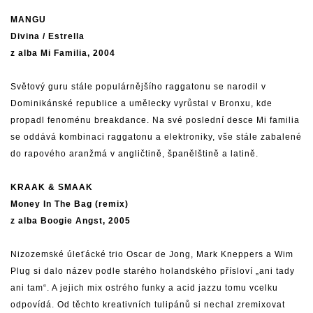
MANGU
Divina / Estrella
z alba Mi Familia, 2004
Světový guru stále populárnějšího raggatonu se narodil v
Dominikánské republice a umělecky vyrůstal v Bronxu, kde
propadl fenoménu breakdance. Na své poslední desce Mi familia
se oddává kombinaci raggatonu a elektroniky, vše stále zabalené
do rapového aranžmá v angličtině, španělštině a latině.
KRAAK & SMAAK
Money In The Bag (remix)
z alba Boogie Angst, 2005
Nizozemské úleťácké trio Oscar de Jong, Mark Kneppers a Wim
Plug si dalo název podle starého holandského přísloví „ani tady
ani tam“. A jejich mix ostrého funky a acid jazzu tomu vcelku
odpovídá. Od těchto kreativních tulipánů si nechal zremixovat