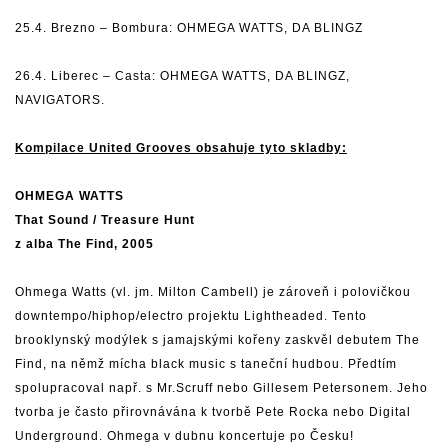
25.4. Brezno – Bombura: OHMEGA WATTS, DA BLINGZ
26.4. Liberec – Casta: OHMEGA WATTS, DA BLINGZ,
NAVIGATORS.
Kompilace United Grooves obsahuje tyto skladby:
OHMEGA WATTS
That Sound / Treasure Hunt
z alba The Find, 2005
Ohmega Watts (vl. jm. Milton Cambell) je zároveň i polovičkou
downtempo/hiphop/electro projektu Lightheaded. Tento
brooklynský modýlek s jamajskými kořeny zaskvěl debutem The
Find, na němž mícha black music s taneční hudbou. Předtím
spolupracoval např. s Mr.Scruff nebo Gillesem Petersonem. Jeho
tvorba je často přirovnávána k tvorbě Pete Rocka nebo Digital
Underground. Ohmega v dubnu koncertuje po Česku!