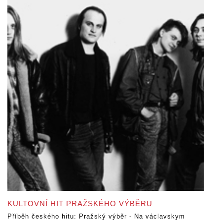
KULTOVNÍ HIT PRAŽSKÉHO VÝBĚRU
Příběh českého hitu: Pražský výběr - Na václavskym