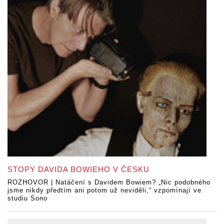
STOPY DAVIDA BOWIEHO V ČESKU
ROZHOVOR | Natáčení s Davidem Bowiem? „Nic podobného
jsme nikdy předtím ani potom už neviděli,“ vzpomínají ve
studiu Sono