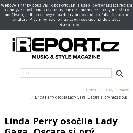
Webové stránky používají k poskytování služeb, personalizaci reklam
a analýze návštěvnosti soubory cookie. Informace, jak tyto stránky
používáte, sdílíme se svými partnery pro sociální média, inzerci a
analýzy. Více informací o nastavení cookies najdete
zde.
Rozumím
Home
Články
News
Linda Perry osočila Lady Gaga. Oscara si prý nezaslouží
Linda Perry osočila Lady
Gaga. Oscara si prý