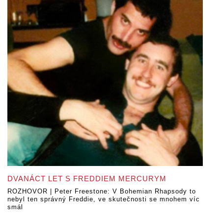
DVANÁCT LET S FREDDIEM MERCURYM
ROZHOVOR | Peter Freestone: V Bohemian Rhapsody to
nebyl ten správný Freddie, ve skutečnosti se mnohem víc
smál