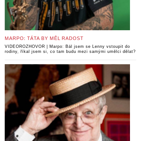
MARPO: TÁTA BY MĚL RADOST
VIDEOROZHOVOR | Marpo: Bál jsem se Lenny vstoupit do
rodiny, říkal jsem si, co tam budu mezi samými umělci dělat?