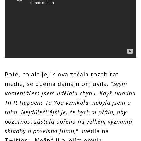
Poté, co ale její slova začala rozebírat
médie, se oběma dámám omluvila.
"Svým
komentářem jsem udělala chybu. Když skladba
Til It Happens To You vznikala, nebyla jsem u
toho. Nejdůležitější je, že bych si přála, aby
pozornost zůstala upřena na velkém významu
skladby a poselství filmu,"
uvedla na
Twitteru. Možná ji o jejím omylu