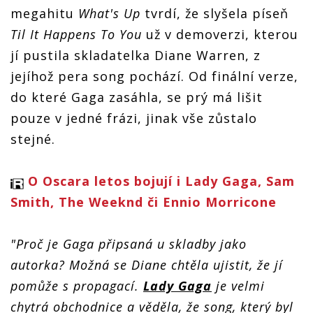
megahitu
What's Up
tvrdí, že slyšela píseň
Til It Happens To You
už v demoverzi, kterou
jí pustila skladatelka Diane Warren, z
jejíhož pera song pochází. Od finální verze,
do které Gaga zasáhla, se prý má lišit
pouze v jedné frázi, jinak vše zůstalo
stejné.
O Oscara letos bojují i Lady Gaga, Sam
Smith, The Weeknd či Ennio Morricone
"Proč je Gaga připsaná u skladby jako
autorka? Možná se Diane chtěla ujistit, že jí
pomůže s propagací.
Lady Gaga
je velmi
chytrá obchodnice a věděla, že song, který byl