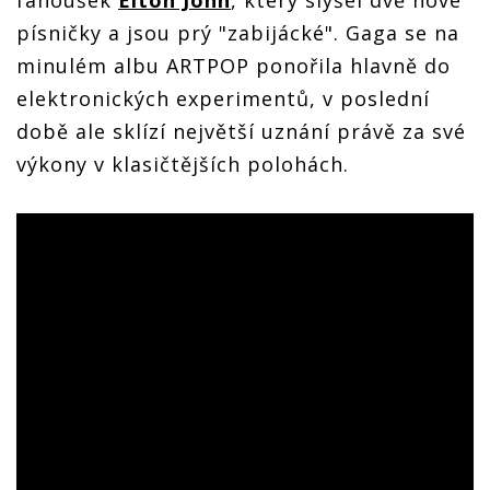
fanoušek
Elton John
, který slyšel dvě nové
písničky a jsou prý "zabijácké". Gaga se na
minulém albu ARTPOP ponořila hlavně do
elektronických experimentů, v poslední
době ale sklízí největší uznání právě za své
výkony v klasičtějších polohách.