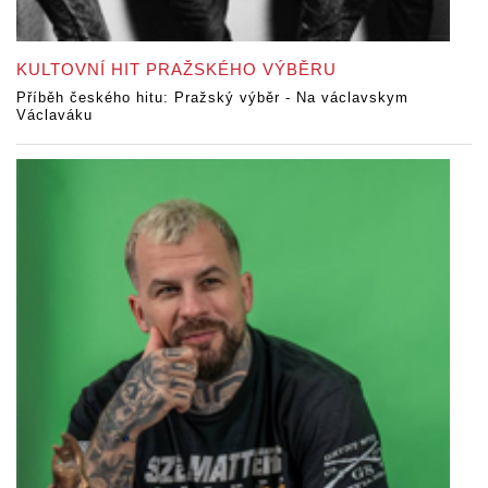
KULTOVNÍ HIT PRAŽSKÉHO VÝBĚRU
Příběh českého hitu: Pražský výběr - Na václavskym
Václaváku