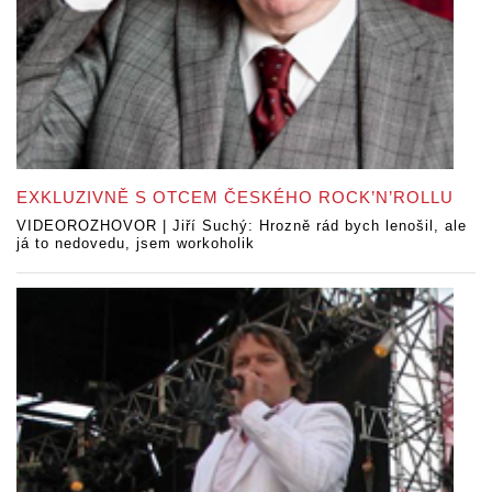
EXKLUZIVNĚ S OTCEM ČESKÉHO ROCK’N’ROLLU
VIDEOROZHOVOR | Jiří Suchý: Hrozně rád bych lenošil, ale
já to nedovedu, jsem workoholik