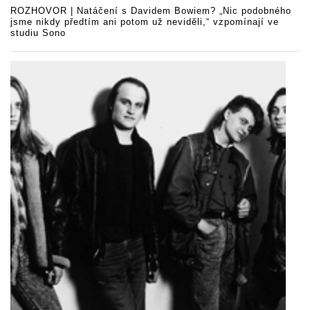
ROZHOVOR | Natáčení s Davidem Bowiem? „Nic podobného
jsme nikdy předtím ani potom už neviděli,“ vzpomínají ve
studiu Sono