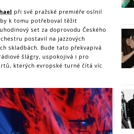
hael
při své pražské premiéře oslnil
 by k tomu potřeboval těžit
vouhodinový set za doprovodu Českého
chestru postavil na jazzových
h skladbách. Bude tato překvapivá
rádiové šlágry, uspokojivá i pro
rtů, kterých evropské turné čítá víc