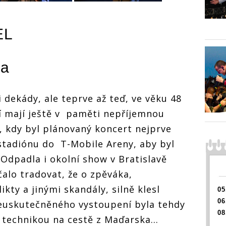
EL
ha
 dekády, ale teprve až teď, ve věku 48
í mají ještě v paměti nepříjemnou
 kdy byl plánovaný koncert nejprve
stadiónu do T-Mobile Areny, aby byl
 Odpadla i okolní show v Bratislavě
alo tradovat, že o zpěváka,
ty a jinými skandály, silně klesl
05
06
neuskutečněného vystoupení byla tehdy
08
 technikou na cestě z Maďarska…