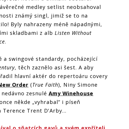
ávěrečné medley setlist neobsahoval
jnosti známý singl, jimiž se to na
ilo! Byly nahrazeny méně nápadnými,
ími skladbami z alb
Listen Without
ce
.
ové a swingové standardy, pocházející
entury
, těch zaznělo asi šest. A aby
řadil hlavní aktér do repertoáru covery
New Order
(
True Faith
), Niny Simone
d i nedávno zesnulé
Amy Winehouse
konce někde „vyhrabal“ i píseň
Terence Trent D'Arby...
íval o sňatcích gayů a svém expříteli