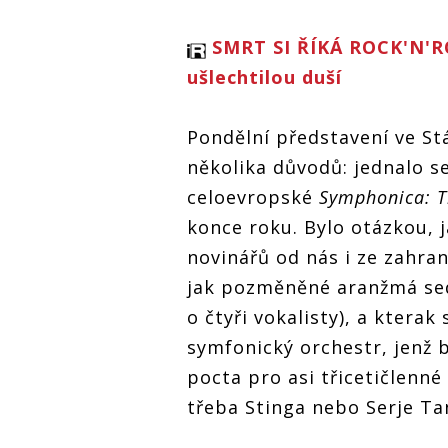
SMRT SI ŘÍKÁ ROCK'N'RO
ušlechtilou duší
Pondělní představení ve S
několika důvodů: jednalo s
celoevropské
Symphonica: T
konce roku. Bylo otázkou, 
novinářů od nás i ze zahra
jak pozměněné aranžmá sed
o čtyři vokalisty), a kterak
symfonický orchestr, jenž 
pocta pro asi třicetičlenn
třeba Stinga nebo Serje Tan