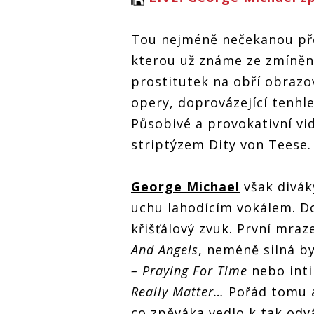
Tou nejméně nečekanou pře
kterou už známe ze zmíněn
prostitutek na obří obrazo
opery, doprovázející tenhle
Působivé a provokativní vi
striptýzem Dity von Teese.
George Michael
však divák
uchu lahodícím vokálem. D
křišťálový zvuk. První mraz
And Angels
, neméně silná by
– Praying For Time
nebo inti
Really Matter
…
Pořád tomu a
co zpěváka vedlo k tak odv