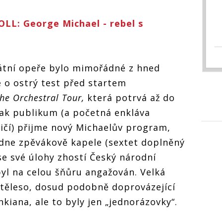
LL: George Michael - rebel s
tátní opeře bylo mimořádné z hned
e o ostrý test před startem
he Orchestral Tour,
která potrvá až do
jak publikum (a početná enkláva
ničí) přijme nový Michaelův program,
ne zpěvákově kapele (sextet doplněný
 se své úlohy zhostí Český národní
byl na celou šňůru angažován. Velká
é těleso, dosud podobně doprovázející
kiana, ale to byly jen „jednorázovky“.