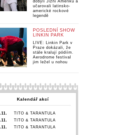
dobyli Jižní Ameriku a
učarovali latinsko-
americké rockové
legendě
POSLEDNÍ SHOW
LINKIN PARK
LIVE: Linkin Park v
Praze dokázali, že
stále kralují pódiím.
Aerodrome festival
jim ležel u nohou
Kalendář akcí
.11.
TITO & TARANTULA
.11.
TITO & TARANTULA
.11.
TITO & TARANTULA