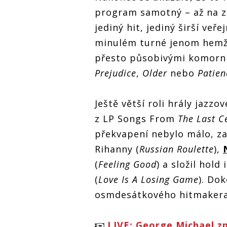
program samotný – až na z
jediný hit, jediný širší veře
minulém turné jenom hemž
přesto působivými komorn
Prejudice
,
Older
nebo
Patien
Ještě větší roli hrály jazz
z LP Songs From
The Last C
překvapení nebylo málo, za
Rihanny (
Russian Roulette
),
(
Feeling Good
) a složil hol
(
Love Is A Losing Game
). Do
osmdesátkového hitmakera 
LIVE: George Michael zp