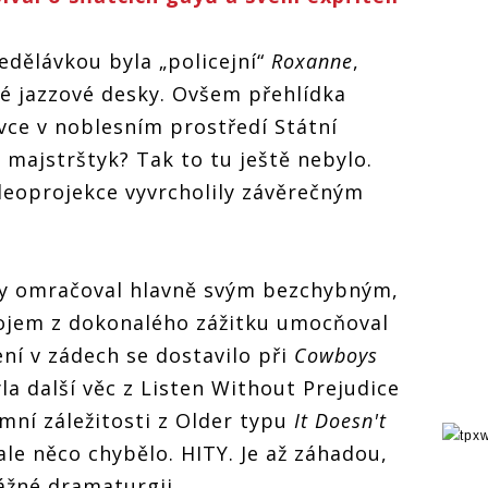
dělávkou byla „policejní“
Roxanne
,
é jazzové desky. Ovšem přehlídka
vce v noblesním prostředí Státní
 majstrštyk? Tak to tu ještě nebylo.
deoprojekce vyvrcholily závěrečným
y omračoval hlavně svým bezchybným,
ojem z dokonalého zážitku umocňoval
ení v zádech se dostavilo při
Cowboys
la další věc z Listen Without Prejudice
mní záležitosti z Older typu
It
Doesn
't
le něco chybělo. HITY. Je až záhadou,
ážné dramaturgii.