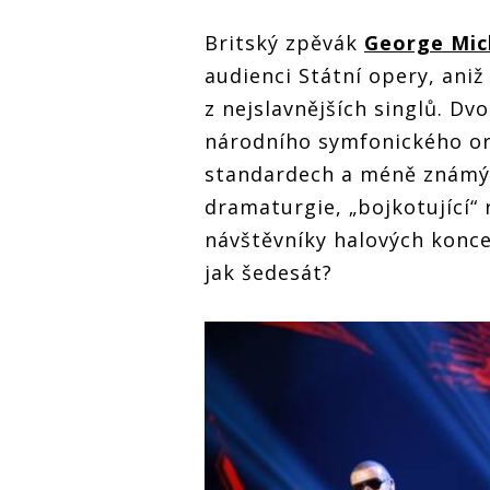
Britský zpěvák
George Mic
audienci Státní opery, aniž
z nejslavnějších singlů. D
národního symfonického or
standardech a méně známýc
dramaturgie, „bojkotující“ 
návštěvníky halových konce
jak šedesát?