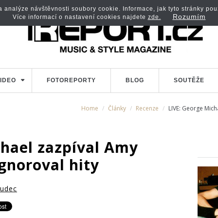
analýze návštěvnosti soubory cookie. Informace, jak tyto stránky použí
Rozumím
Více informací o nastavení cookies najdete
zde.
IDEO
FOTOREPORTY
BLOG
SOUTĚŽE
Home
Články
Recenze
LIVE: George Mich
chael zazpíval Amy
gnoroval hity
Hudec