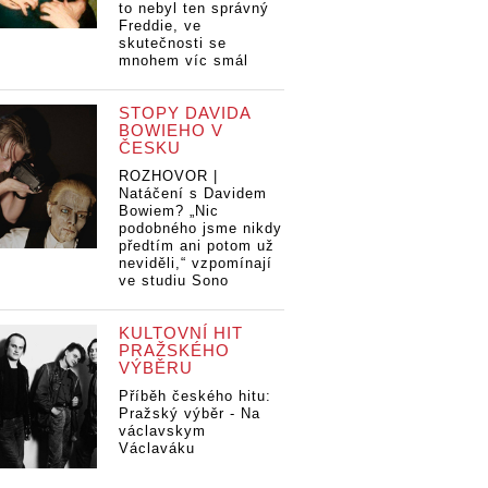
to nebyl ten správný
Freddie, ve
skutečnosti se
mnohem víc smál
STOPY DAVIDA
BOWIEHO V
ČESKU
ROZHOVOR |
Natáčení s Davidem
Bowiem? „Nic
podobného jsme nikdy
předtím ani potom už
neviděli,“ vzpomínají
ve studiu Sono
KULTOVNÍ HIT
PRAŽSKÉHO
VÝBĚRU
Příběh českého hitu:
Pražský výběr - Na
václavskym
Václaváku