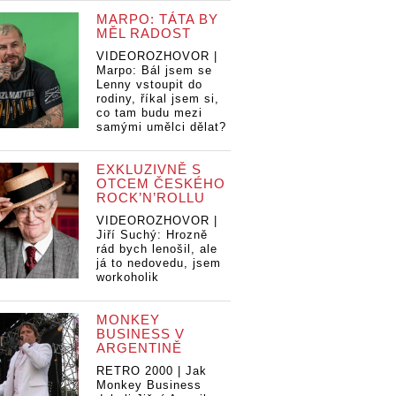
MARPO: TÁTA BY
MĚL RADOST
VIDEOROZHOVOR |
Marpo: Bál jsem se
Lenny vstoupit do
rodiny, říkal jsem si,
co tam budu mezi
samými umělci dělat?
EXKLUZIVNĚ S
OTCEM ČESKÉHO
ROCK’N’ROLLU
VIDEOROZHOVOR |
Jiří Suchý: Hrozně
rád bych lenošil, ale
já to nedovedu, jsem
workoholik
MONKEY
BUSINESS V
ARGENTINĚ
RETRO 2000 | Jak
Monkey Business