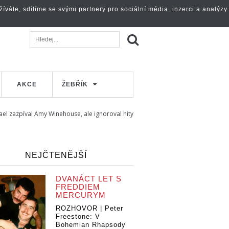
váte, sdílíme se svými partnery pro sociální média, inzerci a analýzy.
AKCE
ŽEBŘÍK
ael zazpíval Amy Winehouse, ale ignoroval hity
NEJČTENĚJŠÍ
DVANÁCT LET S
FREDDIEM
MERCURYM
ROZHOVOR | Peter
Freestone: V
Bohemian Rhapsody