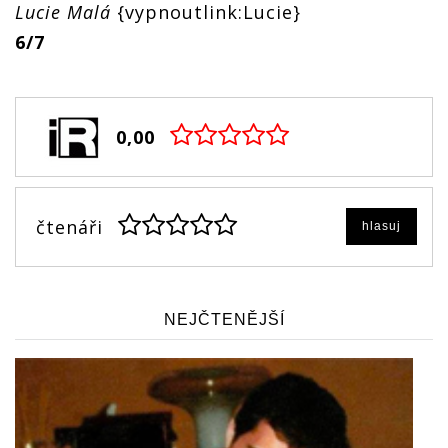
Lucie Malá
{vypnoutlink:Lucie}
6/7
0,00
čtenáři
hlasuj
NEJČTENĚJŠÍ