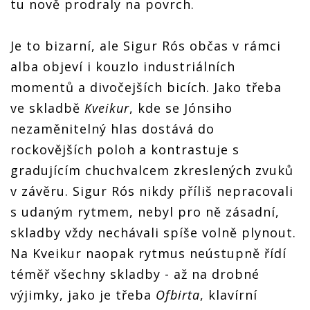
tu nově prodraly na povrch.
Je to bizarní, ale Sigur Rós občas v rámci
alba objeví i kouzlo industriálních
momentů a divočejších bicích. Jako třeba
ve skladbě
Kveikur
, kde se Jónsiho
nezaměnitelný hlas dostává do
rockovějších poloh a kontrastuje s
gradujícím chuchvalcem zkreslených zvuků
v závěru. Sigur Rós nikdy příliš nepracovali
s udaným rytmem, nebyl pro ně zásadní,
skladby vždy nechávali spíše volně plynout.
Na Kveikur naopak rytmus neústupně řídí
téměř všechny skladby - až na drobné
výjimky, jako je třeba
Ofbirta
, klavírní