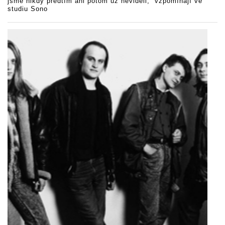
jsme nikdy předtím ani potom už neviděli,“ vzpomínají ve
studiu Sono