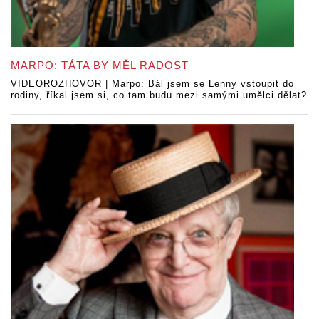
MARPO: TÁTA BY MĚL RADOST
VIDEOROZHOVOR | Marpo: Bál jsem se Lenny vstoupit do
rodiny, říkal jsem si, co tam budu mezi samými umělci dělat?