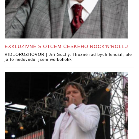
EXKLUZIVNĚ S OTCEM ČESKÉHO ROCK’N’ROLLU
VIDEOROZHOVOR | Jiří Suchý: Hrozně rád bych lenošil, ale
já to nedovedu, jsem workoholik