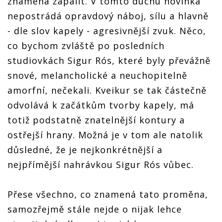
znamená zapálit. V tomto duchu novinka
nepostrádá opravdový náboj, sílu a hlavně
- dle slov kapely - agresivnější zvuk. Něco,
co bychom zvláště po posledních
studiovkách Sigur Rós, které byly převážně
snové, melancholické a neuchopitelně
amorfní, nečekali. Kveikur se tak částečně
odvolává k začátkům tvorby kapely, má
totiž podstatně znatelnější kontury a
ostřejší hrany. Možná je v tom ale natolik
důsledné, že je nejkonkrétnější a
nejpřímější nahrávkou Sigur Rós vůbec.
Přese všechno, co znamená tato proměna,
samozřejmě stále nejde o nijak lehce