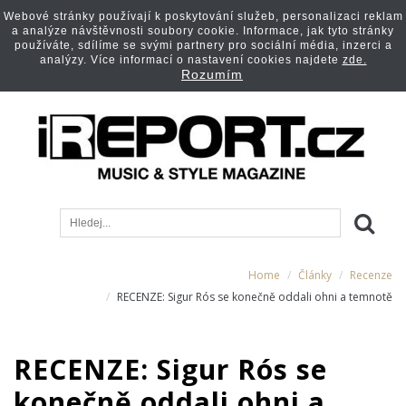
Webové stránky používají k poskytování služeb, personalizaci reklam
a analýze návštěvnosti soubory cookie. Informace, jak tyto stránky
používáte, sdílíme se svými partnery pro sociální média, inzerci a
analýzy. Více informací o nastavení cookies najdete
zde.
Rozumím
Home
Články
Recenze
RECENZE: Sigur Rós se konečně oddali ohni a temnotě
RECENZE: Sigur Rós se
konečně oddali ohni a