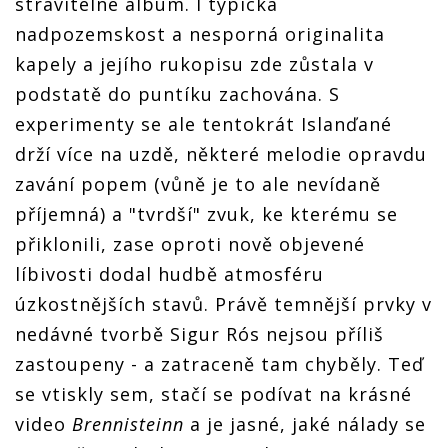
stravitelné album. I typická
nadpozemskost a nesporná originalita
kapely a jejího rukopisu zde zůstala v
podstatě do puntíku zachována. S
experimenty se ale tentokrát Islanďané
drží více na uzdě, některé melodie opravdu
zavání popem (vůně je to ale nevídaně
příjemná) a "tvrdší" zvuk, ke kterému se
přiklonili, zase oproti nově objevené
líbivosti dodal hudbě atmosféru
úzkostnějších stavů. Právě temnější prvky v
nedávné tvorbě Sigur Rós nejsou příliš
zastoupeny - a zatraceně tam chyběly. Teď
se vtiskly sem, stačí se podívat na krásné
video
Brennisteinn
a je jasné, jaké nálady se