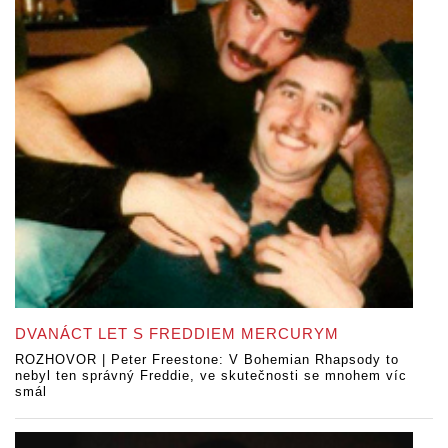
DVANÁCT LET S FREDDIEM MERCURYM
ROZHOVOR | Peter Freestone: V Bohemian Rhapsody to
nebyl ten správný Freddie, ve skutečnosti se mnohem víc
smál