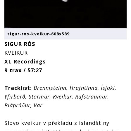
sigur-ros-kveikur-608x589
SIGUR RÓS
KVEIKUR
XL Recordings
9 trax / 57:27
Tracklist:
Brennisteinn, Hrafntinna, Ísjaki,
Yfirborð, Stormur, Kveikur, Rafstraumur,
Bláþráður, Var
Slovo kveikur v překladu z islandštiny