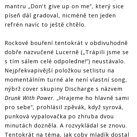
mantru „Don't give up on me“, který sice
píseň dál gradoval, nicméně ten jeden
refrén navíc to ještě chtělo.
Rockové bouření tentokrát v obdivuhodně
dobře nazvučené Lucerně („Trápili jsme se
s tím sálem celé odpoledne!“) neustávalo.
Nejpřekvapivější položkou setlistu na
momentálním turné ale není vlastní song,
nýbrž cover skupiny Discharge s názvem
Drunk With Power
. „Hrajeme ho hlavně sami
pro sebe“, prohlásil zpěvák, když syrová,
punková vypalovačka po zhruba dvou
minutách dozněla. A rozvykládal se znovu.
Tentokrát na téma, jak coby mladík dostal