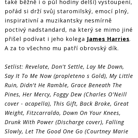
také běžně i o půl hodiny delší) vystoupení,
pořád si drží svůj staromilský, emocí plný,
inspirativní a muzikantsky nesmírně
poctivý nadstandard, na který se mimo jiné
přišel podívat i jeho kolega
James Harries
.
A za to všechno mu patří obrovský dík.
Setlist: Revelate, Don't Settle, Lay Me Down,
Say It To Me Now (propleteno s Gold), My Little
Ruin, Didn't He Ramble, Grace Beneath The
Pines, Her Mercy, Foggy Dew (Charles O'Neill
cover - acapella), This Gift, Back Broke, Great
Weight, Fitzcarraldo, Down On Your Knees,
Drunk With Power (Discharge cover), Falling
Slowly, Let The Good One Go (Courtney Marie