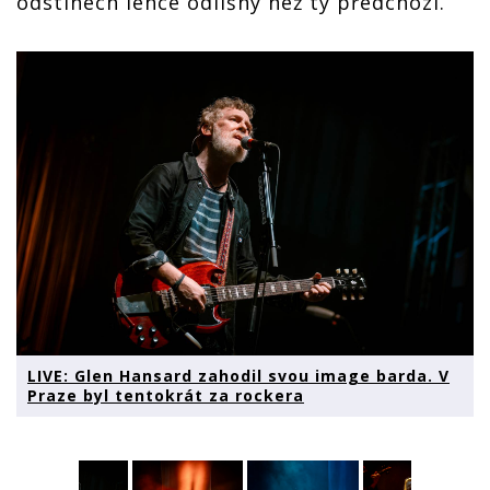
odstínech lehce odlišný než ty předchozí.
LIVE: Glen Hansard zahodil svou image barda. V
Praze byl tentokrát za rockera