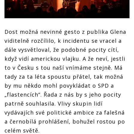
Dost možná nevinné gesto z publika Glena
viditelně rozčílilo, k incidentu se vracel a
dále vysvětloval, že podobné pocity cítí,
když vidí americkou vlajku. A že neví, jestli
to v Česku s tou naší vnímáme stejně. Má
tady za ta léta spoustu přátel, tak možná
by mu někdo mohl povykládat o SPD a
„flastencích“. Řada z nás by s jeho pocity
patrně souhlasila. Vlivy skupin lidí
vydávajích své politické ambice za falešná
a černobílá prohlášení, bohužel rostou po
celém světě.