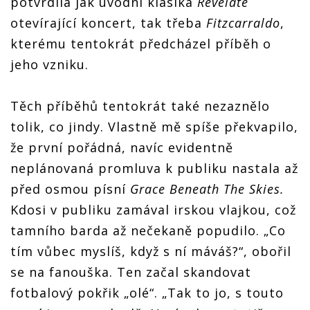
potvrdila jak úvodní klasika
Revelate
otevírající koncert, tak třeba
Fitzcarraldo
,
kterému tentokrát předcházel příběh o
jeho vzniku.
Těch příběhů tentokrát také nezaznělo
tolik, co jindy. Vlastně mě spíše překvapilo,
že první pořádná, navíc evidentně
neplánovaná promluva k publiku nastala až
před osmou písní
Grace Beneath The Skies.
Kdosi v publiku zamával irskou vlajkou, což
tamního barda až nečekaně popudilo. „Co
tím vůbec myslíš, když s ní máváš?“, obořil
se na fanouška. Ten začal skandovat
fotbalový pokřik „olé“. „Tak to jo, s touto