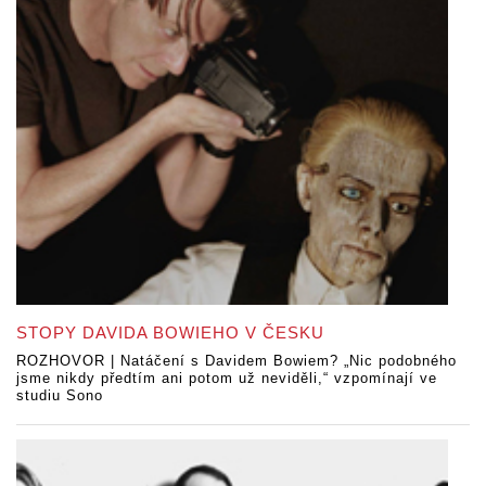
STOPY DAVIDA BOWIEHO V ČESKU
ROZHOVOR | Natáčení s Davidem Bowiem? „Nic podobného
jsme nikdy předtím ani potom už neviděli,“ vzpomínají ve
studiu Sono