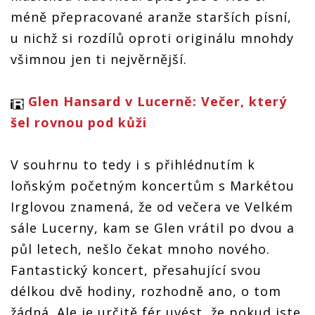
méně přepracované aranže starších písní,
u nichž si rozdílů oproti originálu mnohdy
všimnou jen ti nejvěrnější.
Glen Hansard v Lucerně: Večer, který
šel rovnou pod kůži
V souhrnu to tedy i s přihlédnutím k
loňským početným koncertům s Markétou
Irglovou znamená, že od večera ve Velkém
sále Lucerny, kam se Glen vrátil po dvou a
půl letech, nešlo čekat mnoho nového.
Fantastický koncert, přesahující svou
délkou dvě hodiny, rozhodně ano, o tom
žádná. Ale je určitě fér uvést, že pokud jste