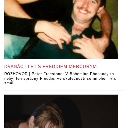
DVANÁCT LET S FREDDIEM MERCURYM
ROZHOVOR | Peter Freestone: V Bohemian Rhapsody to
nebyl ten správný Freddie, ve skutečnosti se mnohem víc
smál