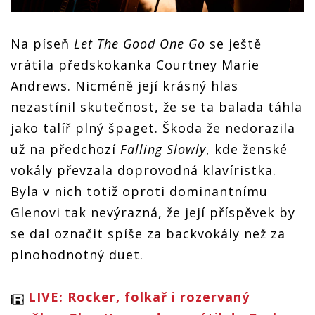
Na píseň
Let The Good One Go
se ještě
vrátila předskokanka Courtney Marie
Andrews. Nicméně její krásný hlas
nezastínil skutečnost, že se ta balada táhla
jako talíř plný špaget. Škoda že nedorazila
už na předchozí
Falling Slowly
, kde ženské
vokály převzala doprovodná klavíristka.
Byla v nich totiž oproti dominantnímu
Glenovi tak nevýrazná, že její příspěvek by
se dal označit spíše za backvokály než za
plnohodnotný duet.
LIVE: Rocker, folkař i rozervaný