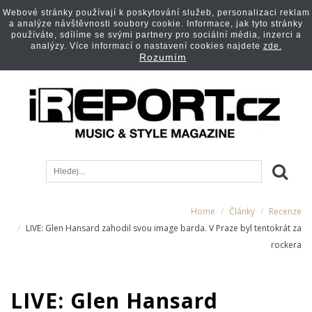
Webové stránky používají k poskytování služeb, personalizaci reklam
a analýze návštěvnosti soubory cookie. Informace, jak tyto stránky
používáte, sdílíme se svými partnery pro sociální média, inzerci a
analýzy. Více informací o nastavení cookies najdete
zde.
Rozumím
Home
Články
Recenze
LIVE: Glen Hansard zahodil svou image barda. V Praze byl tentokrát za
rockera
LIVE: Glen Hansard