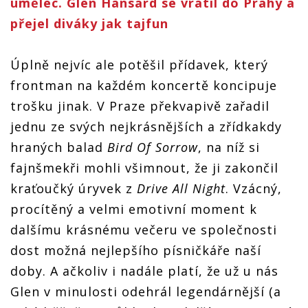
umělec. Glen Hansard se vrátil do Prahy a
přejel diváky jak tajfun
Úplně nejvíc ale potěšil přídavek, který
frontman na každém koncertě koncipuje
trošku jinak. V Praze překvapivě zařadil
jednu ze svých nejkrásnějších a zřídkakdy
hraných balad
Bird Of Sorrow
, na níž si
fajnšmekři mohli všimnout, že ji zakončil
kraťoučký úryvek z
Drive All Night
. Vzácný,
procítěný a velmi emotivní moment k
dalšímu krásnému večeru ve společnosti
dost možná nejlepšího písničkáře naší
doby. A ačkoliv i nadále platí, že už u nás
Glen v minulosti odehrál legendárnější (a