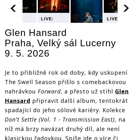
LIVE:
LIVE:
LIVE:
Glen
Glen
Glen
Hansard
Hansard
Hansard
Glen Hansard
zahodil
zahodil
zahodil
Praha, Velký sál Lucerny
svou
svou
svou
LIVE:
image
image
image
9. 5. 2026
Glen
barda. V
barda. V
barda. V
Hansard
Praze byl
Praze byl
Praze byl
zahodil
tentokrát
tentokrát
tentokrát
svou
za rockera
za rockera
za rockera
Je to přibližně rok od doby, kdy uskupení
image
barda. V
The Swell Season přišlo s comebackovou
Praze byl
nahrávkou
Forward
, a přesto už stihl
Glen
tentokrát
za rockera
Hansard
připravit další album, tentokrát
spadající do jeho sólové kariéry. Kolekce
Don't Settle (Vol. 1 - Transmission East)
, na
níž má brzy navázat druhý díl, ale není
klasickou řadovkou. Spíše jde o více či