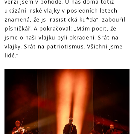
verzí jsem v pohodě. U nás doma totiž
ukázání irské vlajky v posledních letech
znamená, že jsi rasistická ku*da“, zabouřil
písničkář. A pokračoval: „Mám pocit, že
jsme o naši vlajku byli okradeni. Srát na
vlajky. Srát na patriotismus. Všichni jsme
lidé.“