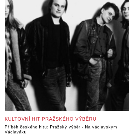
KULTOVNÍ HIT PRAŽSKÉHO VÝBĚRU
Příběh českého hitu: Pražský výběr - Na václavskym
Václaváku