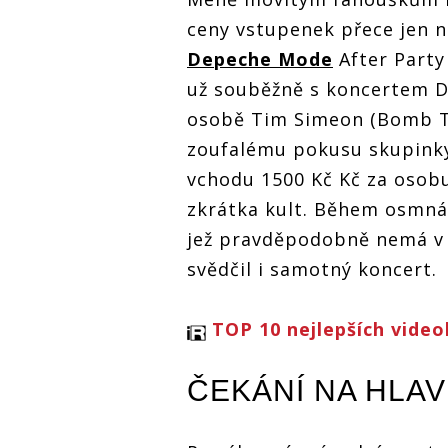
ceny vstupenek přece jen n
Depeche Mode
After Party
už souběžně s koncertem D
osobě Tim Simeon (Bomb Th
zoufalému pokusu skupinky
vchodu 1500 Kč Kč za osobu
zkrátka kult. Během osmnáct
jež pravděpodobně nemá v 
svědčil i samotný koncert.
TOP 10 nejlepších vide
ČEKÁNÍ NA HLA