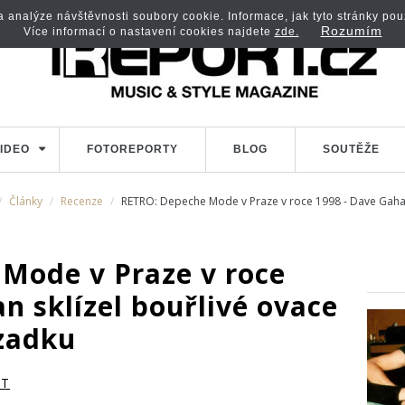
analýze návštěvnosti soubory cookie. Informace, jak tyto stránky použí
Rozumím
Více informací o nastavení cookies najdete
zde.
IDEO
FOTOREPORTY
BLOG
SOUTĚŽE
Články
Recenze
RETRO: Depeche Mode v Praze v roce 1998 - Dave Gahan
Mode v Praze v roce
n sklízel bouřlivé ovace
zadku
RT