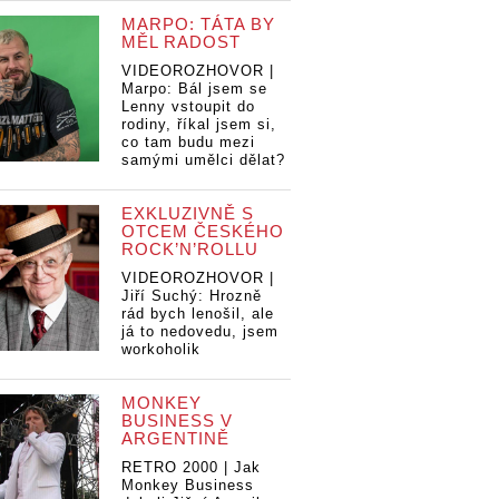
MARPO: TÁTA BY
MĚL RADOST
VIDEOROZHOVOR |
Marpo: Bál jsem se
Lenny vstoupit do
rodiny, říkal jsem si,
co tam budu mezi
samými umělci dělat?
EXKLUZIVNĚ S
OTCEM ČESKÉHO
ROCK’N’ROLLU
VIDEOROZHOVOR |
Jiří Suchý: Hrozně
rád bych lenošil, ale
já to nedovedu, jsem
workoholik
MONKEY
BUSINESS V
ARGENTINĚ
RETRO 2000 | Jak
Monkey Business