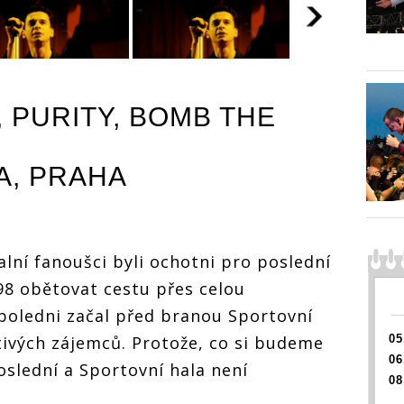
, PURITY, BOMB THE
A, PRAHA
alní fanoušci byli ochotni pro poslední
-98 obětovat cestu přes celou
 poledni začal před branou Sportovní
tivých zájemců. Protože, co si budeme
05
06
slední a Sportovní hala není
08