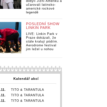
dobyli Jižní Ameriku a
učarovali latinsko-
americké rockové
legendě
POSLEDNÍ SHOW
LINKIN PARK
LIVE: Linkin Park v
Praze dokázali, že
stále kralují pódiím.
Aerodrome festival
jim ležel u nohou
Kalendář akcí
.11.
TITO & TARANTULA
.11.
TITO & TARANTULA
.11.
TITO & TARANTULA