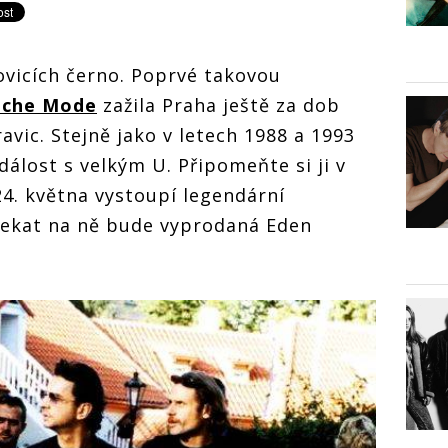
ovicích černo. Poprvé takovou
che Mode
zažila Praha ještě za dob
vic. Stejně jako v letech 1988 a 1993
událost s velkým U. Připomeňte si ji v
24. května vystoupí legendární
 čekat na ně bude vyprodaná Eden