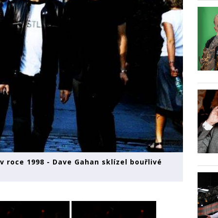
 roce 1998 - Dave Gahan sklízel bouřlivé