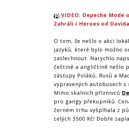
VIDEO: Depeche Mode od
Zahráli i Heroes od Davi
O tom, že nešlo o akci lokál
jazyků, které bylo možno 
zaslechnout. Narychlo naps
češtině a angličtině nešlo 
zástupy Poláků, Rusů a Maďa
vypravených autobusech s na
Mimo skalních příznivců
De
pro gangy překupníků. Cen
černém trhu vyšplhala z pů
celých 3500 Kč! Dobře zapl