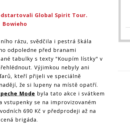
startovali Global Spirit Tour.
da Bowieho
ního rázu, svědčila i pestrá škála
ono odpoledne před branami
ané tabulky s texty "Koupím lístky" v
přehlédnout. Výjimkou nebyly ani
rů, kteří přijeli ve speciálně
dějí, že si lupeny na místě opatří.
peche Mode
byla tato akce i svátkem
a vstupenky se na improvizovaném
vodních 690 Kč v předprodeji až na
acená brigáda.