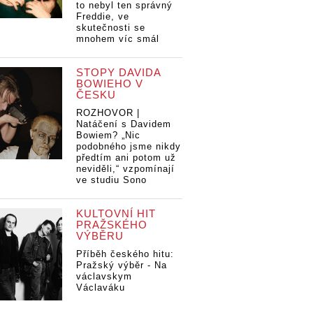
to nebyl ten správný
Freddie, ve
skutečnosti se
mnohem víc smál
STOPY DAVIDA
BOWIEHO V
ČESKU
ROZHOVOR |
Natáčení s Davidem
Bowiem? „Nic
podobného jsme nikdy
předtím ani potom už
neviděli,“ vzpomínají
ve studiu Sono
KULTOVNÍ HIT
PRAŽSKÉHO
VÝBĚRU
Příběh českého hitu:
Pražský výběr - Na
václavskym
Václaváku