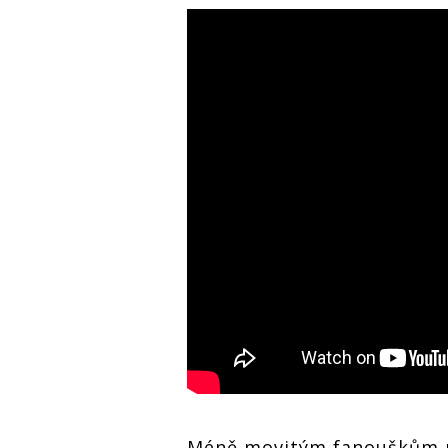
Méně movitým fanouškům ne