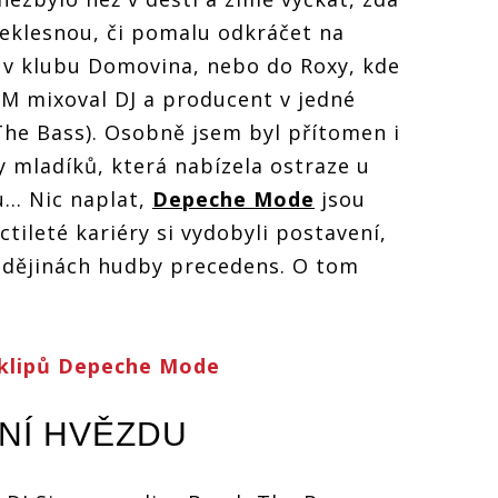
eklesnou, či pomalu odkráčet na
 v klubu Domovina, nebo do Roxy, kde
M mixoval DJ a producent v jedné
e Bass). Osobně jsem byl přítomen i
 mladíků, která nabízela ostraze u
... Nic naplat,
Depeche Mode
jsou
ileté kariéry si vydobyli postavení,
dějinách hudby precedens. O tom
oklipů Depeche Mode
VNÍ HVĚZDU