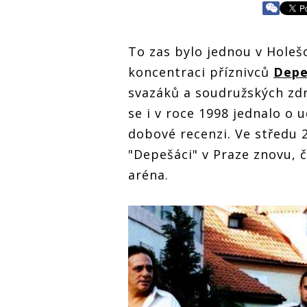
To zas bylo jednou v Holeš
koncentraci příznivců
Depe
svazáků a soudružských zdra
se i v roce 1998 jednalo o 
dobové recenzi. Ve středu 
"Depešáci" v Praze znovu,
aréna.