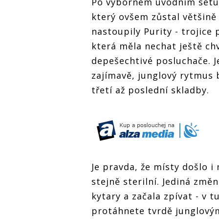
Po výborném úvodním setu 
který ovšem zůstal většině
nastoupily Purity - trojice
která měla nechat ještě ch
depešechtivé posluchače. Je
zajímavě, junglový rytmus 
třetí až poslední skladby.
Je pravda, že místy došlo i
stejně sterilní. Jediná změn
kytary a začala zpívat - v t
protáhnete tvrdě junglový