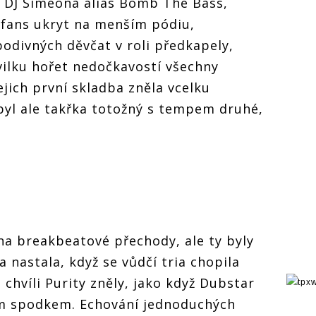
DJ Simeona alias Bomb The Bass,
 fans ukryt na menším pódiu,
 podivných děvčat v roli předkapely,
vilku hořet nedočkavostí všechny
jich první skladba zněla vcelku
byl ale takřka totožný s tempem druhé,
 na breakbeatové přechody, ale ty byly
a nastala, když se vůdčí tria chopila
u chvíli Purity zněly, jako když Dubstar
m spodkem. Echování jednoduchých