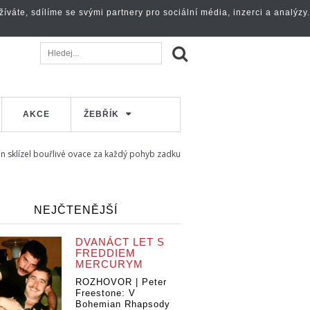
váte, sdílíme se svými partnery pro sociální média, inzerci a analýzy.
AKCE
ŽEBŘÍK
 sklízel bouřlivé ovace za každý pohyb zadku
NEJČTENĚJŠÍ
DVANÁCT LET S
FREDDIEM
MERCURYM
ROZHOVOR | Peter
Freestone: V
Bohemian Rhapsody