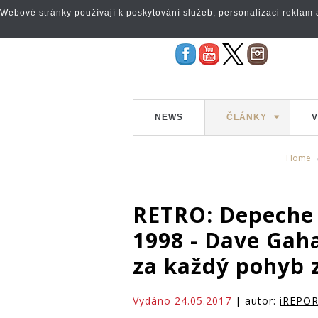
Webové stránky používají k poskytování služeb, personalizaci reklam a 
NEWS
ČLÁNKY
V
Home
RETRO: Depeche 
1998 - Dave Gaha
za každý pohyb 
Vydáno 24.05.2017
| autor:
iREPO