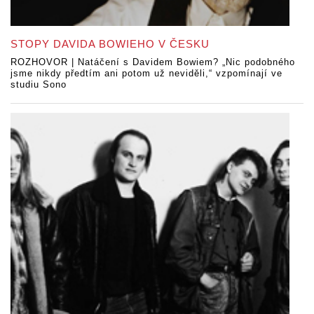
STOPY DAVIDA BOWIEHO V ČESKU
ROZHOVOR | Natáčení s Davidem Bowiem? „Nic podobného
jsme nikdy předtím ani potom už neviděli,“ vzpomínají ve
studiu Sono