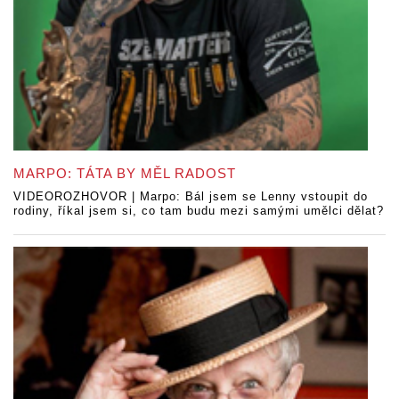
MARPO: TÁTA BY MĚL RADOST
VIDEOROZHOVOR | Marpo: Bál jsem se Lenny vstoupit do
rodiny, říkal jsem si, co tam budu mezi samými umělci dělat?