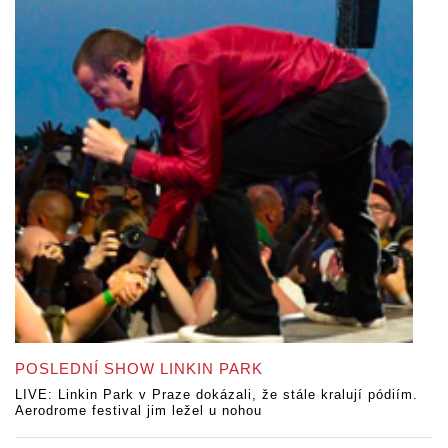
POSLEDNÍ SHOW LINKIN PARK
LIVE: Linkin Park v Praze dokázali, že stále kralují pódiím.
Aerodrome festival jim ležel u nohou