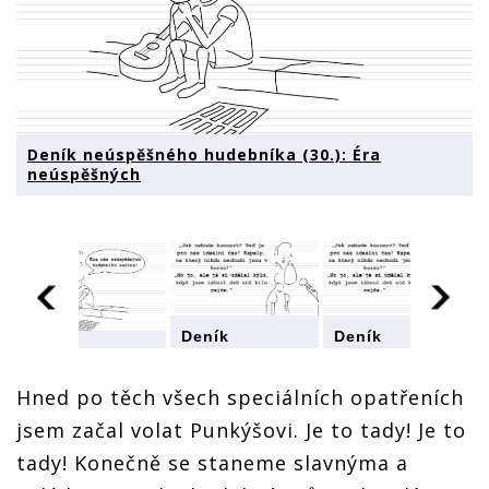
Deník neúspěšného hudebníka (30.): Éra
neúspěšných
Deník
Deník
Deník
neúspěšného
neúspěšného
neúspěšného
hudebníka
hudebníka
hudebníka
Hned po těch všech speciálních opatřeních
(30.): Éra
(30.): Éra
(30.): Éra
neúspěšných
neúspěšných
jsem začal volat Punkýšovi. Je to tady! Je to
neúspěšných
tady! Konečně se staneme slavnýma a