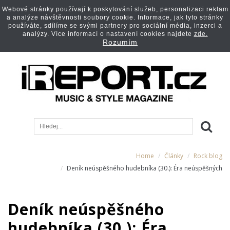
Webové stránky používají k poskytování služeb, personalizaci reklam
a analýze návštěvnosti soubory cookie. Informace, jak tyto stránky
používáte, sdílíme se svými partnery pro sociální média, inzerci a
analýzy. Více informací o nastavení cookies najdete
zde.
Rozumím
Home
Články
Rock blog
Deník neúspěšného hudebníka (30.): Éra neúspěšných
Deník neúspěšného
hudebníka (30.): Éra