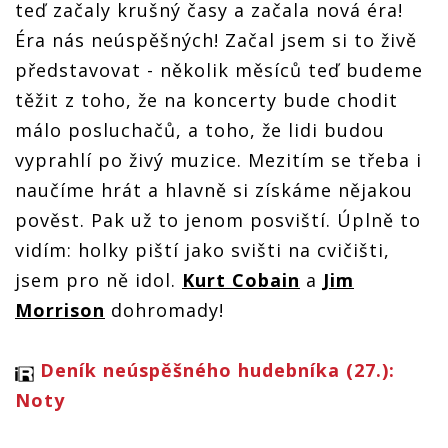
teď začaly krušný časy a začala nová éra!
Éra nás neúspěšných! Začal jsem si to živě
představovat - několik měsíců teď budeme
těžit z toho, že na koncerty bude chodit
málo posluchačů, a toho, že lidi budou
vyprahlí po živý muzice. Mezitím se třeba i
naučíme hrát a hlavně si získáme nějakou
pověst. Pak už to jenom posviští. Úplně to
vidím: holky piští jako svišti na cvičišti,
jsem pro ně idol.
Kurt Cobain
a
Jim
Morrison
dohromady!
Deník neúspěšného hudebníka (27.):
Noty