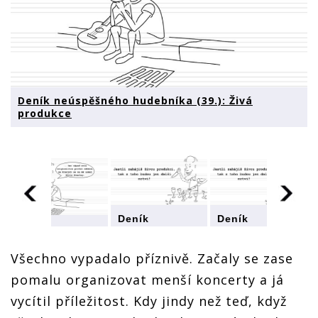
Deník neúspěšného hudebníka (39.): Živá
produkce
Deník
Deník
Deník
neúspěšného
neúspěšného
neúspěšného
hudebníka
hudebníka
hudebníka
Všechno vypadalo příznivě. Začaly se zase
(39.): Živá
(39.): Živá
(39.): Živá
produkce
produkce
pomalu organizovat menší koncerty a já
produkce
vycítil příležitost. Kdy jindy než teď, když