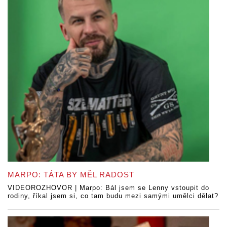
MARPO: TÁTA BY MĚL RADOST
VIDEOROZHOVOR | Marpo: Bál jsem se Lenny vstoupit do
rodiny, říkal jsem si, co tam budu mezi samými umělci dělat?