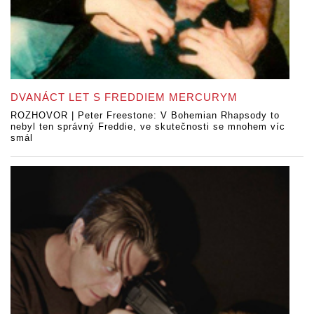
DVANÁCT LET S FREDDIEM MERCURYM
ROZHOVOR | Peter Freestone: V Bohemian Rhapsody to
nebyl ten správný Freddie, ve skutečnosti se mnohem víc
smál