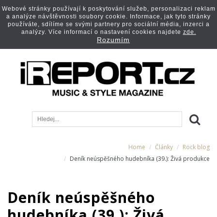
Webové stránky používají k poskytování služeb, personalizaci reklam
a analýze návštěvnosti soubory cookie. Informace, jak tyto stránky
používáte, sdílíme se svými partnery pro sociální média, inzerci a
analýzy. Více informací o nastavení cookies najdete
zde.
Rozumím
Home
Články
Rock blog
Deník neúspěšného hudebníka (39.): Živá produkce
Deník neúspěšného
hudebníka (39.): Živá