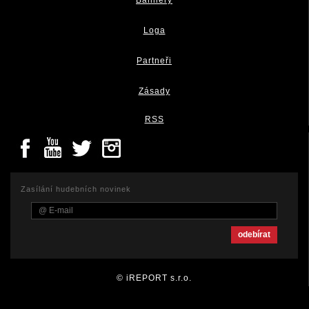
Loga
Partneři
Zásady
RSS
Zasílání hudebních novinek
© iREPORT s.r.o.