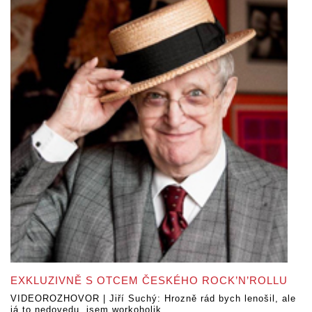
EXKLUZIVNĚ S OTCEM ČESKÉHO ROCK’N’ROLLU
VIDEOROZHOVOR | Jiří Suchý: Hrozně rád bych lenošil, ale
já to nedovedu, jsem workoholik