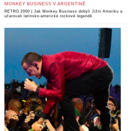
MONKEY BUSINESS V ARGENTINĚ
RETRO 2000 | Jak Monkey Business dobyli Jižní Ameriku a
učarovali latinsko-americké rockové legendě