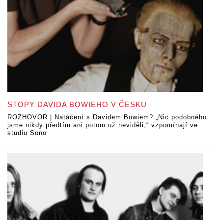
STOPY DAVIDA BOWIEHO V ČESKU
ROZHOVOR | Natáčení s Davidem Bowiem? „Nic podobného
jsme nikdy předtím ani potom už neviděli,“ vzpomínají ve
studiu Sono