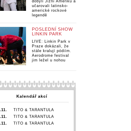
dobyli Jižní Ameriku a
učarovali latinsko-
americké rockové
legendě
POSLEDNÍ SHOW
LINKIN PARK
LIVE: Linkin Park v
Praze dokázali, že
stále kralují pódiím.
Aerodrome festival
jim ležel u nohou
Kalendář akcí
.11.
TITO & TARANTULA
.11.
TITO & TARANTULA
.11.
TITO & TARANTULA