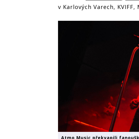
v Karlových Varech, KVIFF, 
Atmo Music překvapili fanoušk