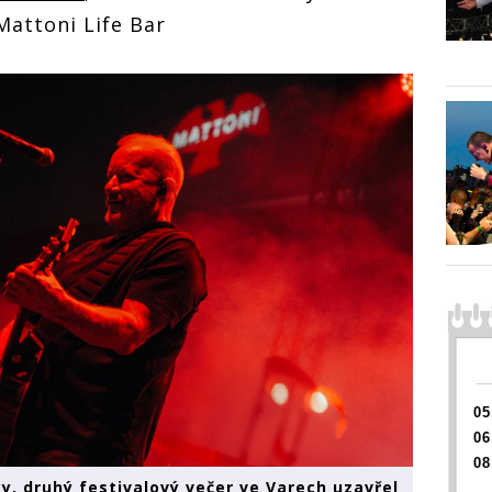
Mattoni Life Bar
05
06
08
y, druhý festivalový večer ve Varech uzavřel