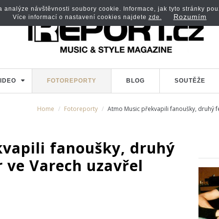
analýze návštěvnosti soubory cookie. Informace, jak tyto stránky použí
Rozumím
Více informací o nastavení cookies najdete
zde.
IDEO
FOTOREPORTY
BLOG
SOUTĚŽE
Home
Fotoreporty
Atmo Music překvapili fanoušky, druhý fe
vapili fanoušky, druhý
r ve Varech uzavřel