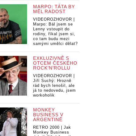
MARPO: TÁTA BY
MĚL RADOST
VIDEOROZHOVOR |
Marpo: Bál jsem se
Lenny vstoupit do
rodiny, říkal jsem si,
co tam budu mezi
samými umělci dělat?
EXKLUZIVNĚ S
OTCEM ČESKÉHO
ROCK’N’ROLLU
VIDEOROZHOVOR |
Jiří Suchý: Hrozně
rád bych lenošil, ale
já to nedovedu, jsem
workoholik
MONKEY
BUSINESS V
ARGENTINĚ
RETRO 2000 | Jak
Monkey Business