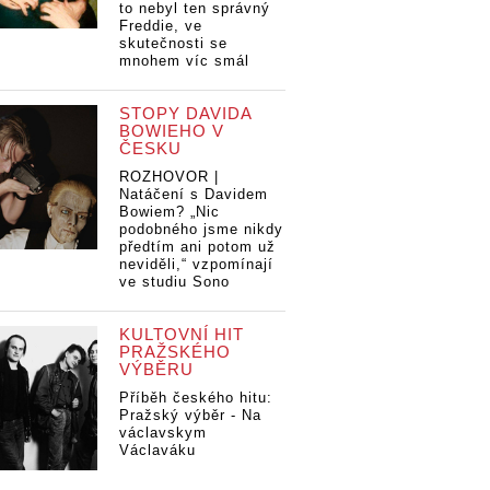
to nebyl ten správný
Freddie, ve
skutečnosti se
mnohem víc smál
STOPY DAVIDA
BOWIEHO V
ČESKU
ROZHOVOR |
Natáčení s Davidem
Bowiem? „Nic
podobného jsme nikdy
předtím ani potom už
neviděli,“ vzpomínají
ve studiu Sono
KULTOVNÍ HIT
PRAŽSKÉHO
VÝBĚRU
Příběh českého hitu:
Pražský výběr - Na
václavskym
Václaváku