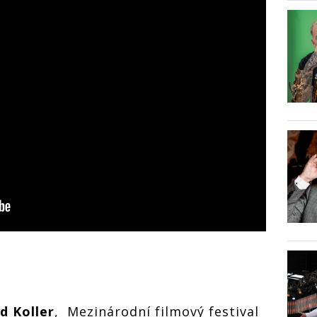
d Koller
, Mezinárodní filmový festival