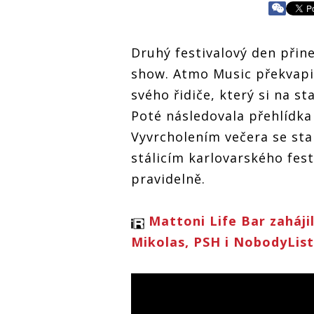
Druhý festivalový den přin
show. Atmo Music překvapi
svého řidiče, který si na st
Poté následovala přehlídka
Vyvrcholením večera se stal
stálicím karlovarského fest
pravidelně.
Mattoni Life Bar zaháji
Mikolas, PSH i NobodyLis