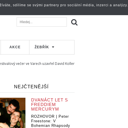
váte, sdílíme se svými partnery pro sociální média, inzerci a analýzy.
AKCE
ŽEBŘÍK
stivalový večer ve Varech uzavřel David Koller
NEJČTENĚJŠÍ
DVANÁCT LET S
FREDDIEM
MERCURYM
ROZHOVOR | Peter
Freestone: V
Bohemian Rhapsody