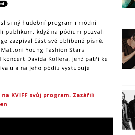
esl silný hudební program i módní
li publikum, když na pódium pozvali
age zazpíval část své oblíbené písně.
 Mattoni Young Fashion Stars.
 koncert Davida Kollera, jenž patří ke
ivalu a na jeho pódiu vystupuje
l na KVIFF svůj program. Zazářili
ten