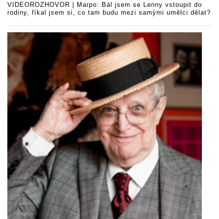
VIDEOROZHOVOR | Marpo: Bál jsem se Lenny vstoupit do
rodiny, říkal jsem si, co tam budu mezi samými umělci dělat?