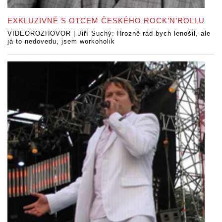
EXKLUZIVNĚ S OTCEM ČESKÉHO ROCK’N’ROLLU
VIDEOROZHOVOR | Jiří Suchý: Hrozně rád bych lenošil, ale
já to nedovedu, jsem workoholik