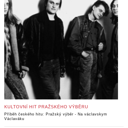
KULTOVNÍ HIT PRAŽSKÉHO VÝBĚRU
Příběh českého hitu: Pražský výběr - Na václavskym
Václaváku