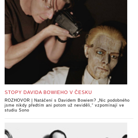
STOPY DAVIDA BOWIEHO V ČESKU
ROZHOVOR | Natáčení s Davidem Bowiem? „Nic podobného
jsme nikdy předtím ani potom už neviděli,“ vzpomínají ve
studiu Sono