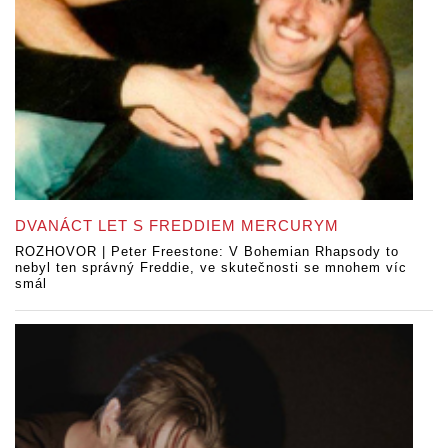
DVANÁCT LET S FREDDIEM MERCURYM
ROZHOVOR | Peter Freestone: V Bohemian Rhapsody to
nebyl ten správný Freddie, ve skutečnosti se mnohem víc
smál