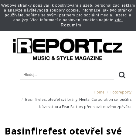
Webové stránky používají k poskytování služeb, personalizaci reklam
a analýze návštěvnosti soubory cookie. Informace, jak tyto stránky
používáte, sdílíme se svými partnery pro sociální média, inzerci a
analýzy. Více informací o nastavení cookies najdete
zde.
Rozumím
Home
Fotoreporty
Basinfirefest otevřel své brány. Hentai Corporation se loučili s
klávesistou a Fear Factory představili nového zpěváka
Basinfirefest otevřel své