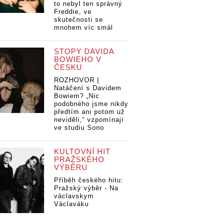
to nebyl ten správný
Freddie, ve
skutečnosti se
mnohem víc smál
STOPY DAVIDA
BOWIEHO V
ČESKU
ROZHOVOR |
Natáčení s Davidem
Bowiem? „Nic
podobného jsme nikdy
předtím ani potom už
neviděli,“ vzpomínají
ve studiu Sono
KULTOVNÍ HIT
PRAŽSKÉHO
VÝBĚRU
Příběh českého hitu:
Pražský výběr - Na
václavskym
Václaváku