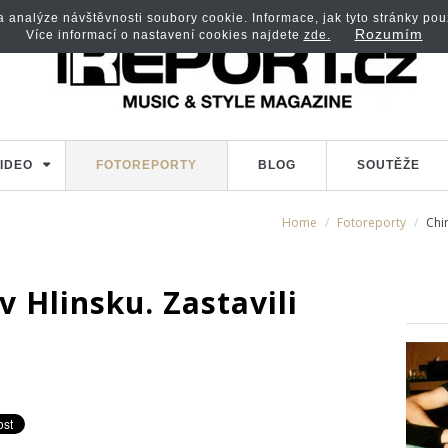
analýze návštěvnosti soubory cookie. Informace, jak tyto stránky použí
Rozumím
Více informací o nastavení cookies najdete
zde.
IDEO
FOTOREPORTY
BLOG
SOUTĚŽE
Home
Fotoreporty
Chin
v Hlinsku. Zastavili