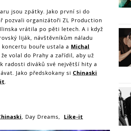
ru jsou zpátky. Jako první si do
ř pozvali organizátoři ZL Production
Hlinska vrátila po pěti letech. A i když
ovský liják, návštěvníkům náladu
ě koncertu bouře ustala a
Michal
že volal do Prahy a zařídil, aby už
k radosti diváků své největší hity a
dávat. Jako předskokany si
Chinaski
it
.
Chinaski
, Day Dreams,
Like-it