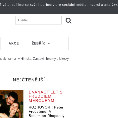
váte, sdílíme se svými partnery pro sociální média, inzerci a analýzy.
AKCE
ŽEBŘÍK
aski zahráli v Hlinsku. Zastavili hromy a blesky
NEJČTENĚJŠÍ
DVANÁCT LET S
FREDDIEM
MERCURYM
ROZHOVOR | Peter
Freestone: V
Bohemian Rhapsody