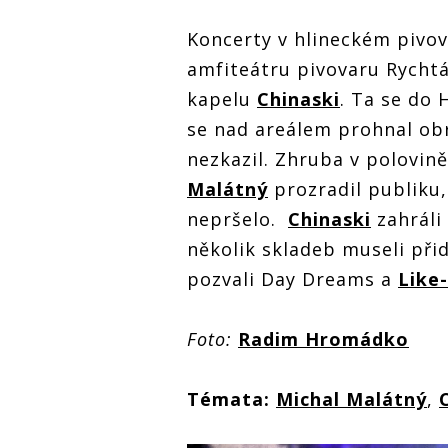
Koncerty v hlineckém pivova
amfiteátru pivovaru Rychtá
kapelu
Chinaski
. Ta se do 
se nad areálem prohnal obr
nezkazil. Zhruba v polovin
Malátný
prozradil publiku, 
nepršelo.
Chinaski
zahráli 
několik skladeb museli při
pozvali Day Dreams a
Like-
Foto:
Radim Hromádko
Témata:
Michal Malátný
,