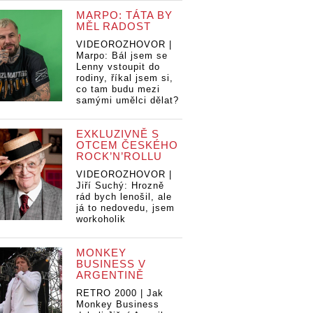
MARPO: TÁTA BY
MĚL RADOST
VIDEOROZHOVOR |
Marpo: Bál jsem se
Lenny vstoupit do
rodiny, říkal jsem si,
co tam budu mezi
samými umělci dělat?
EXKLUZIVNĚ S
OTCEM ČESKÉHO
ROCK’N’ROLLU
VIDEOROZHOVOR |
Jiří Suchý: Hrozně
rád bych lenošil, ale
já to nedovedu, jsem
workoholik
MONKEY
BUSINESS V
ARGENTINĚ
RETRO 2000 | Jak
Monkey Business