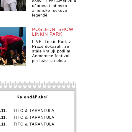
dobyli Jižní Ameriku a
učarovali latinsko-
americké rockové
legendě
POSLEDNÍ SHOW
LINKIN PARK
LIVE: Linkin Park v
Praze dokázali, že
stále kralují pódiím.
Aerodrome festival
jim ležel u nohou
Kalendář akcí
.11.
TITO & TARANTULA
.11.
TITO & TARANTULA
.11.
TITO & TARANTULA