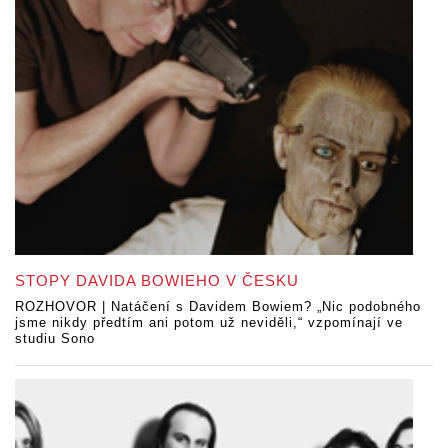
STOPY DAVIDA BOWIEHO V ČESKU
ROZHOVOR | Natáčení s Davidem Bowiem? „Nic podobného
jsme nikdy předtím ani potom už neviděli,“ vzpomínají ve
studiu Sono