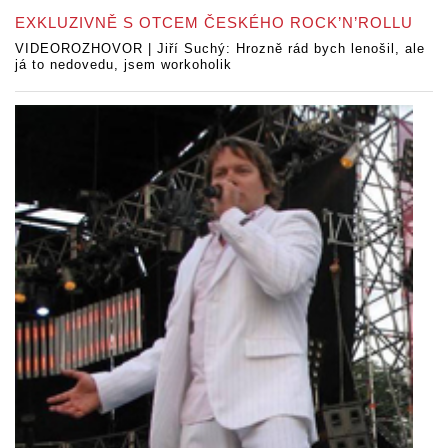
EXKLUZIVNĚ S OTCEM ČESKÉHO ROCK’N’ROLLU
VIDEOROZHOVOR | Jiří Suchý: Hrozně rád bych lenošil, ale
já to nedovedu, jsem workoholik