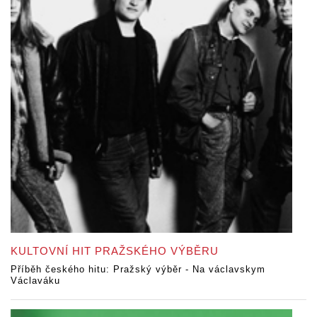
KULTOVNÍ HIT PRAŽSKÉHO VÝBĚRU
Příběh českého hitu: Pražský výběr - Na václavskym
Václaváku