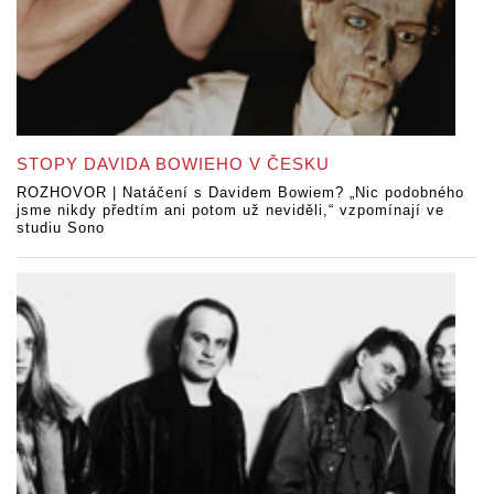
STOPY DAVIDA BOWIEHO V ČESKU
ROZHOVOR | Natáčení s Davidem Bowiem? „Nic podobného
jsme nikdy předtím ani potom už neviděli,“ vzpomínají ve
studiu Sono