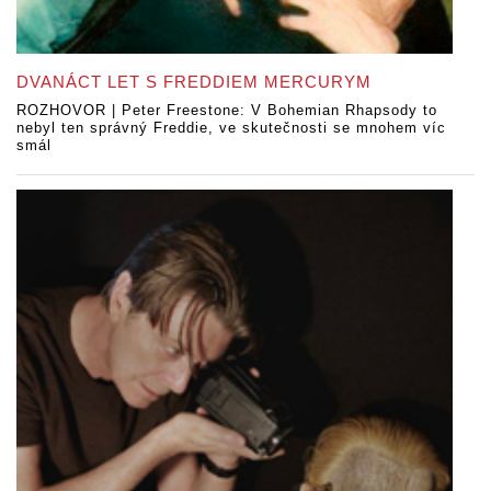
DVANÁCT LET S FREDDIEM MERCURYM
ROZHOVOR | Peter Freestone: V Bohemian Rhapsody to
nebyl ten správný Freddie, ve skutečnosti se mnohem víc
smál