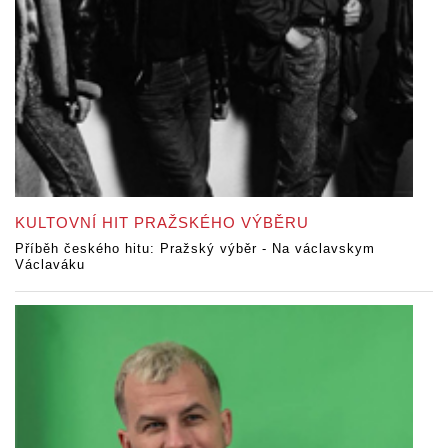
KULTOVNÍ HIT PRAŽSKÉHO VÝBĚRU
Příběh českého hitu: Pražský výběr - Na václavskym
Václaváku