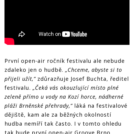
První open-air ročník festivalu ale nebude
zdaleko jen o hudbě.
„Chceme, abyste si to
přijeli užít,“
zdůrazňuje Josef Buchta, ředitel
festivalu.
„Čeká vás okouzlující místo plné
zeleně přímo u vody na Kozí horce, nádherné
pláži Brněnské přehrady,“
láká na festivalové
dějiště, kam ale za běžných okolností
hudba nemíří tak často. I v tomto ohledu
tak bude první open-air Groove Brno