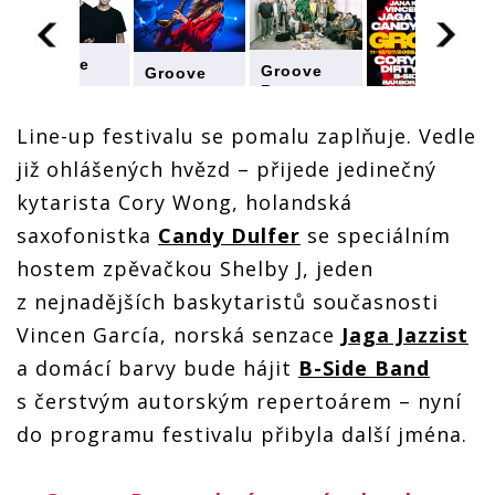
Groove
Groove
Groove
Brno
Brno
Brno
rozšiřuje
rozšiřuje
rozšiřuje
program.
program.
Line-up festivalu se pomalu zaplňuje. Vedle
program.
Groove
Láká na
Láká na
Láká na
Brno
Dirty
již ohlášených hvězd – přijede jedinečný
Dirty
Dirty
rozšiřuje
Loops,
Loops,
Loops,
program.
kytarista Cory Wong, holandská
Giacoma
Giacoma
Giacoma
Láká na
Turru
Turru
saxofonistka
Candy Dulfer
se speciálním
Turru
Dirty
nebo
nebo
nebo
Loops,
Janu
hostem zpěvačkou Shelby J, jeden
Janu
Janu
Giacoma
Kirschner
Kirschner
Kirschner
Turru
z nejnadějších baskytaristů současnosti
nebo
Vincen García, norská senzace
Jaga Jazzist
Janu
Kirschner
a domácí barvy bude hájit
B-Side Band
s čerstvým autorským repertoárem – nyní
do programu festivalu přibyla další jména.