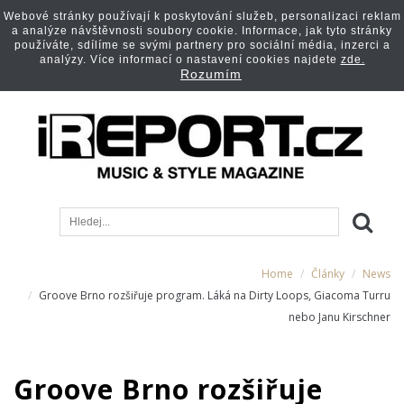
Webové stránky používají k poskytování služeb, personalizaci reklam
a analýze návštěvnosti soubory cookie. Informace, jak tyto stránky
používáte, sdílíme se svými partnery pro sociální média, inzerci a
analýzy. Více informací o nastavení cookies najdete
zde.
Rozumím
Home
Články
News
Groove Brno rozšiřuje program. Láká na Dirty Loops, Giacoma Turru
nebo Janu Kirschner
Groove Brno rozšiřuje