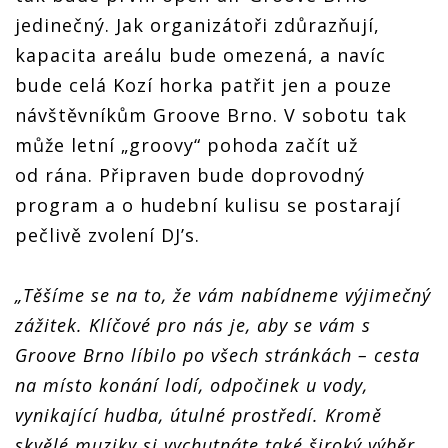
jedinečný. Jak organizátoři zdůrazňují,
kapacita areálu bude omezená, a navíc
bude celá Kozí horka patřit jen a pouze
návštěvníkům Groove Brno. V sobotu tak
může letní „groovy“ pohoda začít už
od rána. Připraven bude doprovodný
program a o hudební kulisu se postarají
pečlivě zvolení DJ’s.
„Těšíme se na to, že vám nabídneme výjimečný
zážitek. Klíčové pro nás je, aby se vám s
Groove Brno líbilo po všech stránkách – cesta
na místo konání lodí, odpočinek u vody,
vynikající hudba, útulné prostředí. Kromě
skvělé muziky si vychutnáte také široký výběr