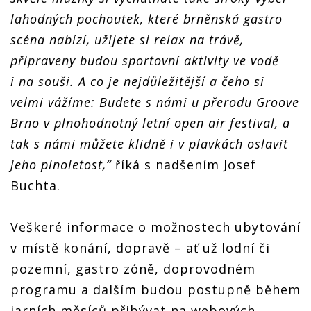
lahodných pochoutek, které brněnská gastro
scéna nabízí, užijete si relax na trávě,
připraveny budou sportovní aktivity ve vodě
i na souši. A co je nejdůležitější a čeho si
velmi vážíme: Budete s námi u přerodu Groove
Brno v plnohodnotný letní open air festival, a
tak s námi můžete klidně i v plavkách oslavit
jeho plnoletost,“
říká s nadšením Josef
Buchta.
Veškeré informace o možnostech ubytování
v místě konání, dopravě – ať už lodní či
pozemní, gastro zóně, doprovodném
programu a dalším budou postupně během
jarních měsíců přibývat na webových