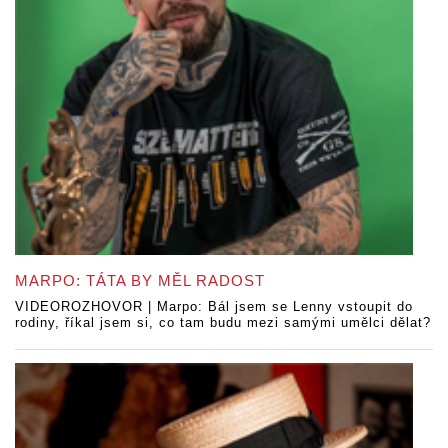
MARPO: TÁTA BY MĚL RADOST
VIDEOROZHOVOR | Marpo: Bál jsem se Lenny vstoupit do
rodiny, říkal jsem si, co tam budu mezi samými umělci dělat?