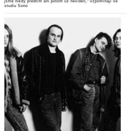
jsme nikdy předtím ani potom už neviděli,“ vzpomínají ve
studiu Sono