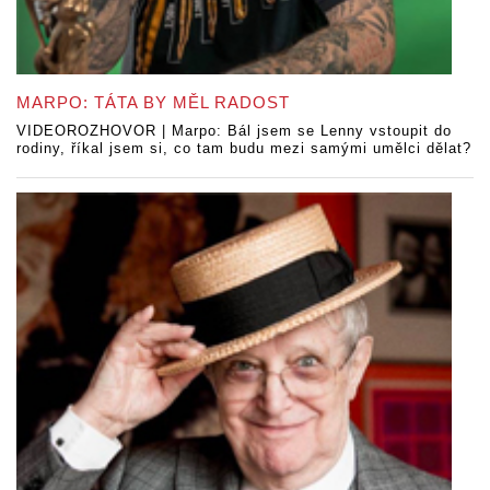
MARPO: TÁTA BY MĚL RADOST
VIDEOROZHOVOR | Marpo: Bál jsem se Lenny vstoupit do
rodiny, říkal jsem si, co tam budu mezi samými umělci dělat?