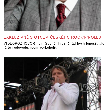
EXKLUZIVNĚ S OTCEM ČESKÉHO ROCK’N’ROLLU
VIDEOROZHOVOR | Jiří Suchý: Hrozně rád bych lenošil, ale
já to nedovedu, jsem workoholik