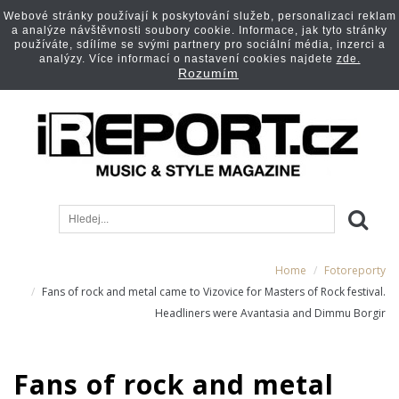
Webové stránky používají k poskytování služeb, personalizaci reklam
a analýze návštěvnosti soubory cookie. Informace, jak tyto stránky
používáte, sdílíme se svými partnery pro sociální média, inzerci a
analýzy. Více informací o nastavení cookies najdete
zde.
Rozumím
Home
Fotoreporty
Fans of rock and metal came to Vizovice for Masters of Rock festival.
Headliners were Avantasia and Dimmu Borgir
Fans of rock and metal