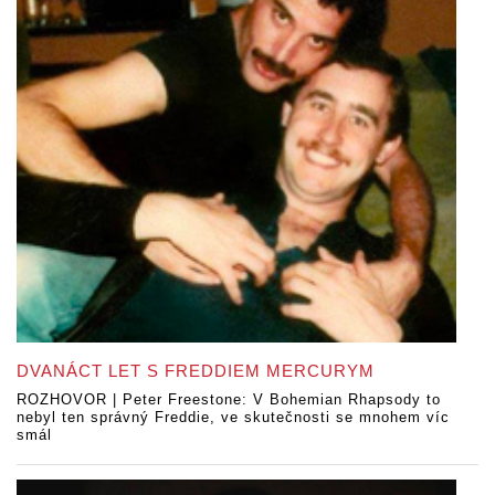
DVANÁCT LET S FREDDIEM MERCURYM
ROZHOVOR | Peter Freestone: V Bohemian Rhapsody to
nebyl ten správný Freddie, ve skutečnosti se mnohem víc
smál