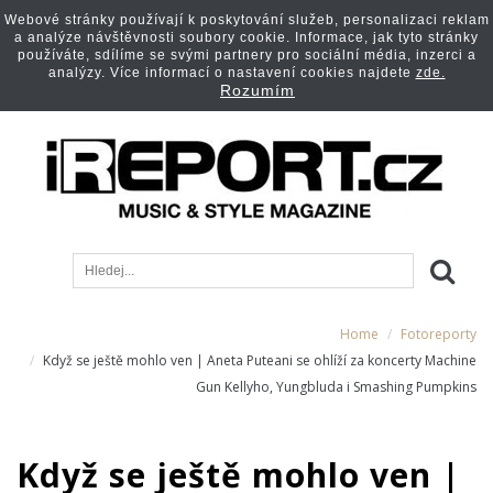
Webové stránky používají k poskytování služeb, personalizaci reklam
a analýze návštěvnosti soubory cookie. Informace, jak tyto stránky
používáte, sdílíme se svými partnery pro sociální média, inzerci a
analýzy. Více informací o nastavení cookies najdete
zde.
Rozumím
Home
Fotoreporty
Když se ještě mohlo ven | Aneta Puteani se ohlíží za koncerty Machine
Gun Kellyho, Yungbluda i Smashing Pumpkins
Když se ještě mohlo ven |