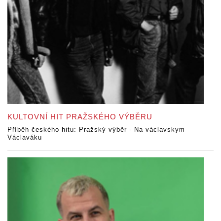
KULTOVNÍ HIT PRAŽSKÉHO VÝBĚRU
Příběh českého hitu: Pražský výběr - Na václavskym
Václaváku