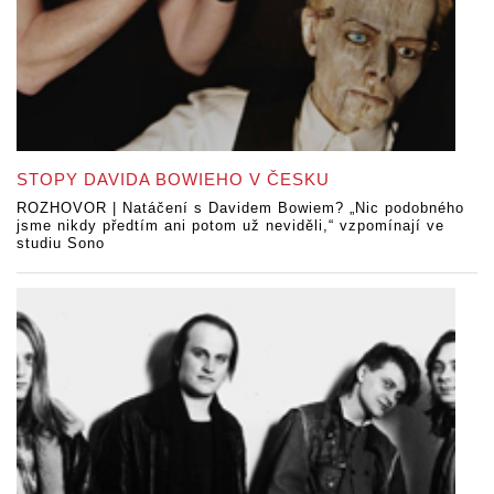
STOPY DAVIDA BOWIEHO V ČESKU
ROZHOVOR | Natáčení s Davidem Bowiem? „Nic podobného
jsme nikdy předtím ani potom už neviděli,“ vzpomínají ve
studiu Sono