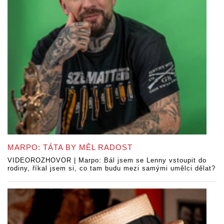
MARPO: TÁTA BY MĚL RADOST
VIDEOROZHOVOR | Marpo: Bál jsem se Lenny vstoupit do
rodiny, říkal jsem si, co tam budu mezi samými umělci dělat?