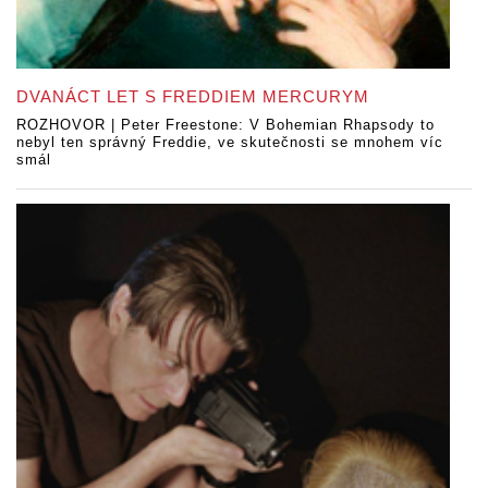
DVANÁCT LET S FREDDIEM MERCURYM
ROZHOVOR | Peter Freestone: V Bohemian Rhapsody to
nebyl ten správný Freddie, ve skutečnosti se mnohem víc
smál