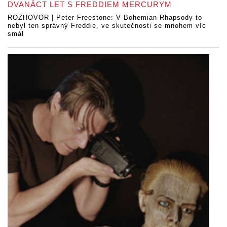
DVANÁCT LET S FREDDIEM MERCURYM
ROZHOVOR | Peter Freestone: V Bohemian Rhapsody to
nebyl ten správný Freddie, ve skutečnosti se mnohem víc
smál