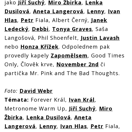
jako
Jiří Suchý
,
Miro Žbirka
,
Lenka
Dusilová
,
Aneta Langerová
,
Lenny
,
Ivan
Hlas
,
Petr
Fiala, Albert Černý,
Janek
Ledecký
,
Debbi
,
Tonya Graves
, Saša
Langošová, Phil Shoenfelt,
Justin Lavash
nebo
Honza Křížek
. Odpolednem pak
provedly kapely
Zapomělsem
, Good Times
Only, Člověk krve,
November 2nd
či
partička Mr. Pink and The Bad Thoughts.
Foto:
David Webr
Témata:
Forever Král,
Ivan Král
,
Metronome Warm Up,
Jiří Suchý
,
Miro
Žbirka
,
Lenka Dusilová
,
Aneta
Langerová
,
Lenny
,
Ivan Hlas
,
Petr
Fiala,