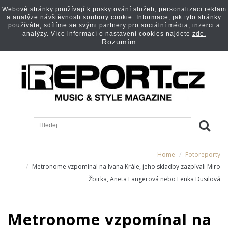
Webové stránky používají k poskytování služeb, personalizaci reklam
a analýze návštěvnosti soubory cookie. Informace, jak tyto stránky
používáte, sdílíme se svými partnery pro sociální média, inzerci a
analýzy. Více informací o nastavení cookies najdete
zde.
Rozumím
Home
Fotoreporty
Metronome vzpomínal na Ivana Krále, jeho skladby zazpívali Miro
Žbirka, Aneta Langerová nebo Lenka Dusilová
Metronome vzpomínal na