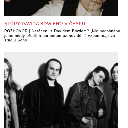
STOPY DAVIDA BOWIEHO V ČESKU
ROZHOVOR | Natáčení s Davidem Bowiem? „Nic podobného
jsme nikdy předtím ani potom už neviděli,“ vzpomínají ve
studiu Sono