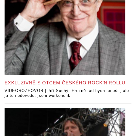
EXKLUZIVNĚ S OTCEM ČESKÉHO ROCK’N’ROLLU
VIDEOROZHOVOR | Jiří Suchý: Hrozně rád bych lenošil, ale
já to nedovedu, jsem workoholik