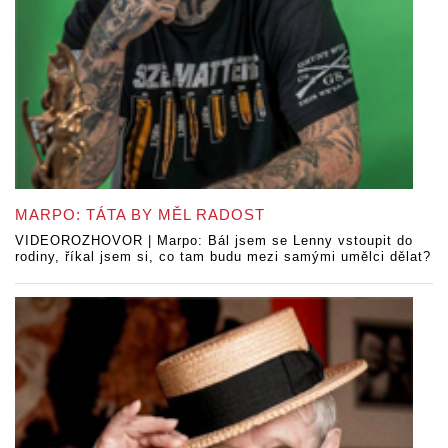
MARPO: TÁTA BY MĚL RADOST
VIDEOROZHOVOR | Marpo: Bál jsem se Lenny vstoupit do
rodiny, říkal jsem si, co tam budu mezi samými umělci dělat?