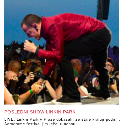
POSLEDNÍ SHOW LINKIN PARK
LIVE: Linkin Park v Praze dokázali, že stále kralují pódiím.
Aerodrome festival jim ležel u nohou