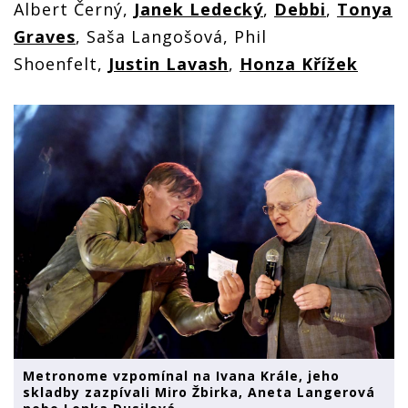
Albert Černý,
Janek Ledecký
,
Debbi
,
Tonya
Graves
, Saša Langošová, Phil
Shoenfelt,
Justin Lavash
,
Honza Křížek
Metronome vzpomínal na Ivana Krále, jeho
skladby zazpívali Miro Žbirka, Aneta Langerová