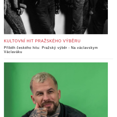
KULTOVNÍ HIT PRAŽSKÉHO VÝBĚRU
Příběh českého hitu: Pražský výběr - Na václavskym
Václaváku