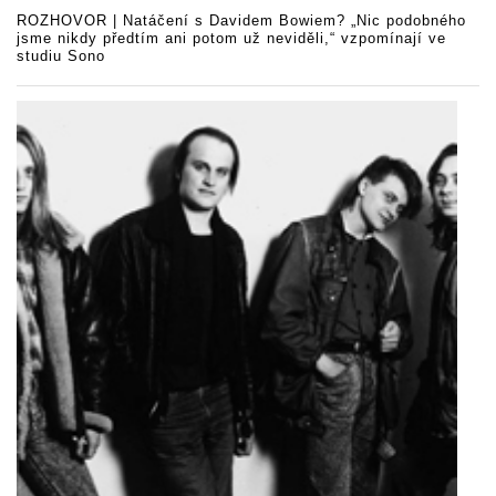
ROZHOVOR | Natáčení s Davidem Bowiem? „Nic podobného
jsme nikdy předtím ani potom už neviděli,“ vzpomínají ve
studiu Sono