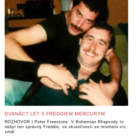
DVANÁCT LET S FREDDIEM MERCURYM
ROZHOVOR | Peter Freestone: V Bohemian Rhapsody to
nebyl ten správný Freddie, ve skutečnosti se mnohem víc
smál