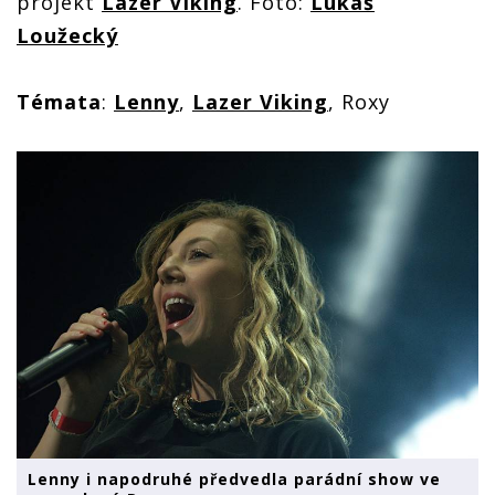
projekt
Lazer Viking
. Foto:
Lukáš
Loužecký
Témata
:
Lenny
,
Lazer Viking
, Roxy
Lenny i napodruhé předvedla parádní show ve