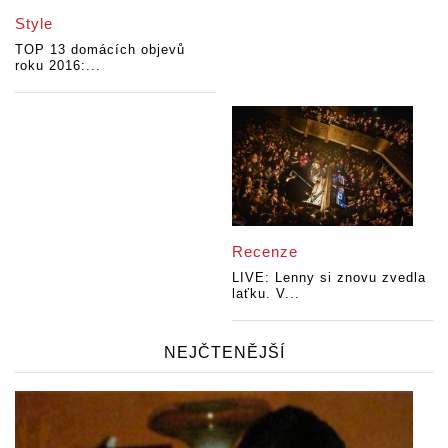
Style
TOP 13 domácích objevů
roku 2016:...
Recenze
LIVE: Lenny si znovu zvedla
laťku. V...
NEJČTENĚJŠÍ