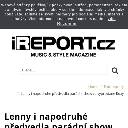
Webové stránky používají k poskytování služeb, personalizaci reklam
a analýze návštěvnosti soubory cookie. Informace, jak tyto stránky
používáte, sdílíme se svými partnery pro sociální média, inzerci a
analýzy. Více informací o nastavení cookies najdete
zde.
Rozumím
Home
Fotoreporty
Lenny i napodruhé předvedla parádní show ve vyprodané Roxy
Lenny i napodruhé
předvedla parádní show