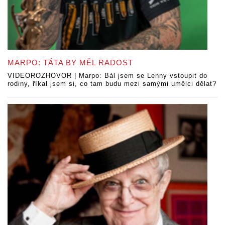
MARPO: TÁTA BY MĚL RADOST
VIDEOROZHOVOR | Marpo: Bál jsem se Lenny vstoupit do
rodiny, říkal jsem si, co tam budu mezi samými umělci dělat?