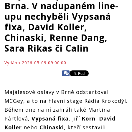
Brna. V nadupaném line-
upu nechyběli Vypsaná
fixa, David Koller,
Chinaski, Renne Dang,
Sara Rikas či Calin
Vydáno 2026-05-09 09:00:00
Majálesové oslavy v Brně odstartoval
MCGey, a to na hlavní stage Rádia Krokodýl.
Během dne na ní zahráli také Martina
Pártlová,
Vypsaná fixa
, Jiří
Korn
,
David
Koller
nebo
Chinaski
, kteří sestavili