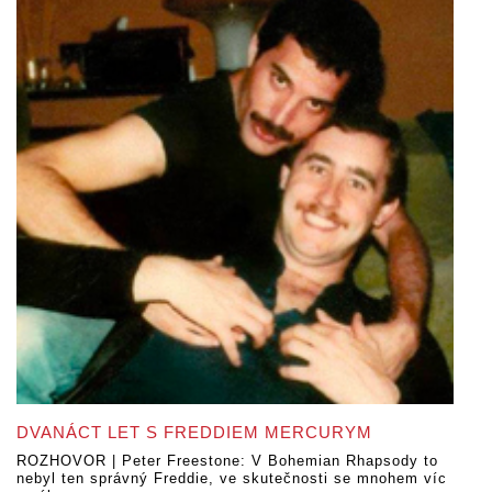
DVANÁCT LET S FREDDIEM MERCURYM
ROZHOVOR | Peter Freestone: V Bohemian Rhapsody to
nebyl ten správný Freddie, ve skutečnosti se mnohem víc