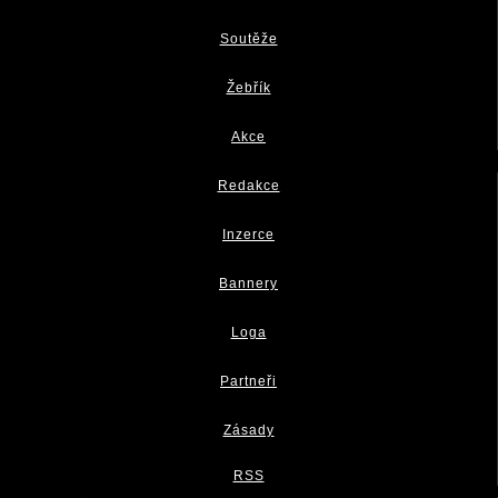
Soutěže
Žebřík
Akce
Redakce
Inzerce
Bannery
Loga
Partneři
Zásady
RSS