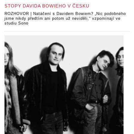
STOPY DAVIDA BOWIEHO V ČESKU
ROZHOVOR | Natáčení s Davidem Bowiem? „Nic podobného
jsme nikdy předtím ani potom už neviděli,“ vzpomínají ve
studiu Sono