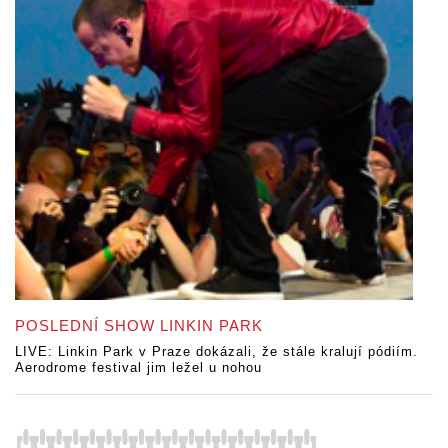
POSLEDNÍ SHOW LINKIN PARK
LIVE: Linkin Park v Praze dokázali, že stále kralují pódiím.
Aerodrome festival jim ležel u nohou