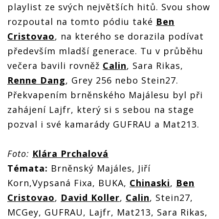
playlist ze svých největších hitů. Svou show
rozpoutal na tomto pódiu také
Ben
Cristovao
, na kterého se dorazila podívat
především mladší generace. Tu v průběhu
večera bavili rovněž
Calin
, Sara Rikas,
Renne Dang
, Grey 256 nebo Stein27.
Překvapením brněnského Majálesu byl při
zahájení Lajfr, který si s sebou na stage
pozval i své kamarády GUFRAU a Mat213.
Foto:
Klára Prchalová
Témata:
Brněnský Majáles, Jiří
Korn,Vypsaná Fixa, BUKA,
Chinaski
,
Ben
Cristovao
,
David Koller
,
Calin
, Stein27,
MCGey, GUFRAU, Lajfr, Mat213, Sara Rikas,