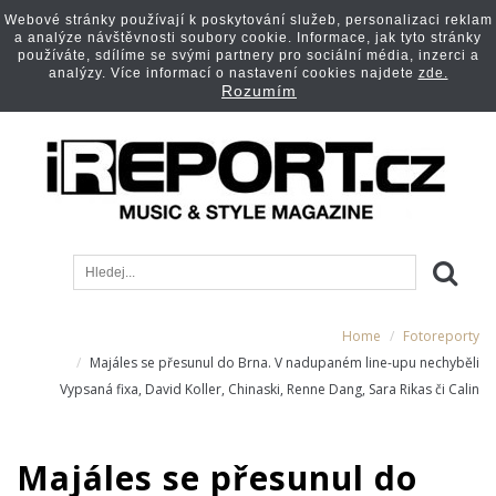
Webové stránky používají k poskytování služeb, personalizaci reklam
a analýze návštěvnosti soubory cookie. Informace, jak tyto stránky
používáte, sdílíme se svými partnery pro sociální média, inzerci a
analýzy. Více informací o nastavení cookies najdete
zde.
Rozumím
Home
Fotoreporty
Majáles se přesunul do Brna. V nadupaném line-upu nechyběli
Vypsaná fixa, David Koller, Chinaski, Renne Dang, Sara Rikas či Calin
Majáles se přesunul do