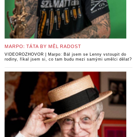
MARPO: TÁTA BY MĚL RADOST
VIDEOROZHOVOR | Marpo: Bál jsem se Lenny vstoupit do
rodiny, říkal jsem si, co tam budu mezi samými umělci dělat?