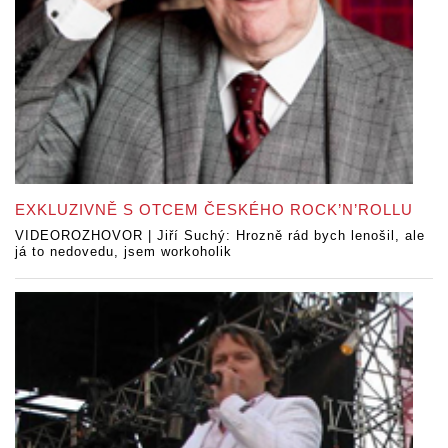
EXKLUZIVNĚ S OTCEM ČESKÉHO ROCK’N’ROLLU
VIDEOROZHOVOR | Jiří Suchý: Hrozně rád bych lenošil, ale
já to nedovedu, jsem workoholik