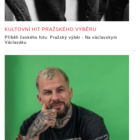
KULTOVNÍ HIT PRAŽSKÉHO VÝBĚRU
Příběh českého hitu: Pražský výběr - Na václavskym
Václaváku