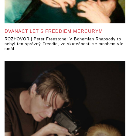
DVANÁCT LET S FREDDIEM MERCURYM
ROZHOVOR | Peter Freestone: V Bohemian Rhapsody to
nebyl ten správný Freddie, ve skutečnosti se mnohem víc
smál