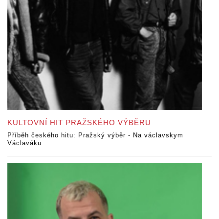
KULTOVNÍ HIT PRAŽSKÉHO VÝBĚRU
Příběh českého hitu: Pražský výběr - Na václavskym
Václaváku