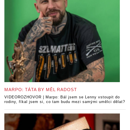
MARPO: TÁTA BY MĚL RADOST
VIDEOROZHOVOR | Marpo: Bál jsem se Lenny vstoupit do
rodiny, říkal jsem si, co tam budu mezi samými umělci dělat?