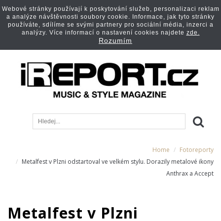
Webové stránky používají k poskytování služeb, personalizaci reklam
a analýze návštěvnosti soubory cookie. Informace, jak tyto stránky
používáte, sdílíme se svými partnery pro sociální média, inzerci a
analýzy. Více informací o nastavení cookies najdete
zde.
Rozumím
Home
Fotoreporty
Metalfest v Plzni odstartoval ve velkém stylu. Dorazily metalové ikony
Anthrax a Accept
Metalfest v Plzni