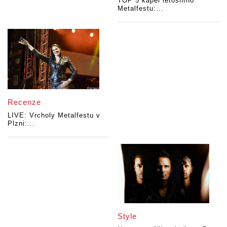
TOP 5 kapel letošního
Metalfestu:...
Recenze
LIVE: Vrcholy Metalfestu v
Plzni:...
Style