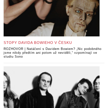
STOPY DAVIDA BOWIEHO V ČESKU
ROZHOVOR | Natáčení s Davidem Bowiem? „Nic podobného
jsme nikdy předtím ani potom už neviděli,“ vzpomínají ve
studiu Sono