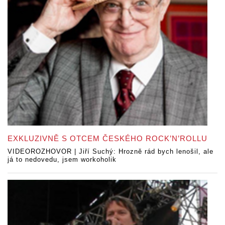
EXKLUZIVNĚ S OTCEM ČESKÉHO ROCK’N’ROLLU
VIDEOROZHOVOR | Jiří Suchý: Hrozně rád bych lenošil, ale
já to nedovedu, jsem workoholik