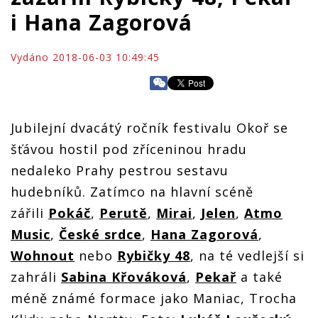
i Hana Zagorová
Vydáno 2018-06-03 10:49:45
Jubilejní dvacátý ročník festivalu Okoř se
šťávou hostil pod zříceninou hradu
nedaleko Prahy pestrou sestavu
hudebníků. Zatímco na hlavní scéně
zářili
Pokáč
,
Perutě
,
Mirai
,
Jelen
,
Atmo
Music
,
České srdce
,
Hana Zagorová
,
Wohnout
nebo
Rybičky 48
, na té vedlejší si
zahráli
Sabina Křováková
,
Pekař
a také
méně známé formace jako Maniac, Trocha