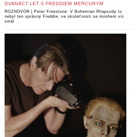
DVANÁCT LET S FREDDIEM MERCURYM
ROZHOVOR | Peter Freestone: V Bohemian Rhapsody to
nebyl ten správný Freddie, ve skutečnosti se mnohem víc
smál