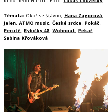
Klidu nebo Narttu. Foto:
Lukáš Loužecký
Témata:
Okoř se šťávou,
Hana Zagorová
,
Jelen
,
ATMO music
,
České srdce
,
Pokáč
,
Perutě
,
Rybičky 48
,
Wohnout
,
Pekař
,
Sabina Křováková