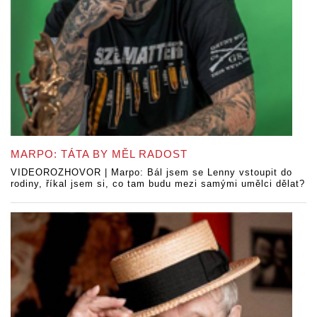
MARPO: TÁTA BY MĚL RADOST
VIDEOROZHOVOR | Marpo: Bál jsem se Lenny vstoupit do
rodiny, říkal jsem si, co tam budu mezi samými umělci dělat?