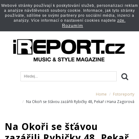
Webové stránky používají k poskytování služeb, personalizaci reklam
a analýze návštěvnosti soubory cookie. Informace, jak tyto stránky
používáte, sdílíme se svými partnery pro sociální média, inzerci a
analýzy. Více informací o nastavení cookies najdete
zde.
Rozumím
Home
Fotoreporty
Na Okoři se šťávou zazářili Rybičky 48, Pekař i Hana Zagorová
Na Okoři se šťávou
zazářili Rybičky 48, Pekař