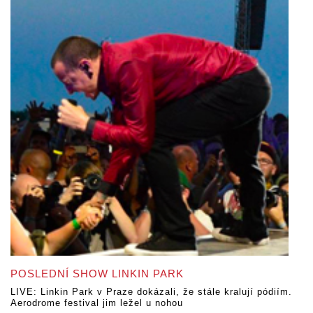
POSLEDNÍ SHOW LINKIN PARK
LIVE: Linkin Park v Praze dokázali, že stále kralují pódiím.
Aerodrome festival jim ležel u nohou