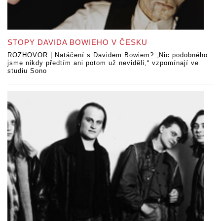
STOPY DAVIDA BOWIEHO V ČESKU
ROZHOVOR | Natáčení s Davidem Bowiem? „Nic podobného
jsme nikdy předtím ani potom už neviděli,“ vzpomínají ve
studiu Sono