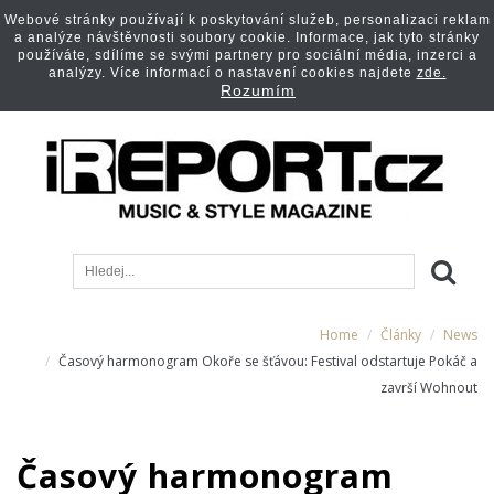
Webové stránky používají k poskytování služeb, personalizaci reklam
a analýze návštěvnosti soubory cookie. Informace, jak tyto stránky
používáte, sdílíme se svými partnery pro sociální média, inzerci a
analýzy. Více informací o nastavení cookies najdete
zde.
Rozumím
Home
Články
News
Časový harmonogram Okoře se šťávou: Festival odstartuje Pokáč a
završí Wohnout
Časový harmonogram