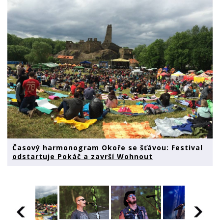
Časový harmonogram Okoře se šťávou: Festival
odstartuje Pokáč a završí Wohnout
ram