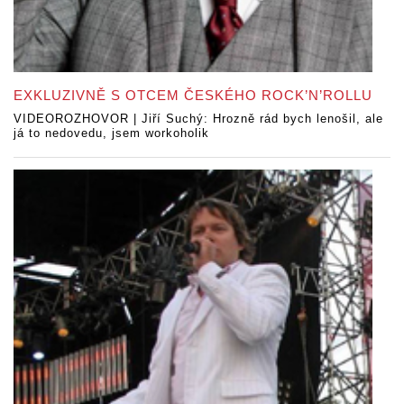
EXKLUZIVNĚ S OTCEM ČESKÉHO ROCK’N’ROLLU
VIDEOROZHOVOR | Jiří Suchý: Hrozně rád bych lenošil, ale
já to nedovedu, jsem workoholik