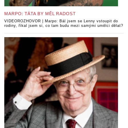
MARPO: TÁTA BY MĚL RADOST
VIDEOROZHOVOR | Marpo: Bál jsem se Lenny vstoupit do
rodiny, říkal jsem si, co tam budu mezi samými umělci dělat?