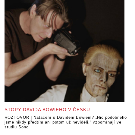
STOPY DAVIDA BOWIEHO V ČESKU
ROZHOVOR | Natáčení s Davidem Bowiem? „Nic podobného
jsme nikdy předtím ani potom už neviděli,“ vzpomínají ve
studiu Sono