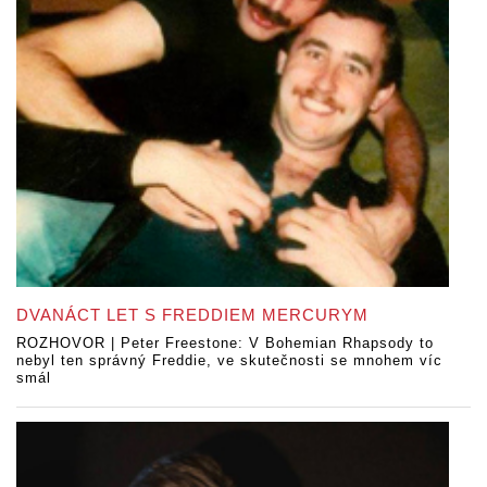
DVANÁCT LET S FREDDIEM MERCURYM
ROZHOVOR | Peter Freestone: V Bohemian Rhapsody to
nebyl ten správný Freddie, ve skutečnosti se mnohem víc
smál