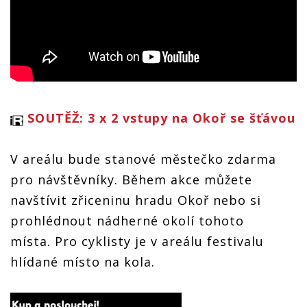
SOUTĚŽ: 3 x 2 vstupy na Okoř se šťávou
V areálu bude stanové městečko zdarma
pro návštěvníky. Během akce můžete
navštívit zřiceninu hradu Okoř nebo si
prohlédnout nádherné okolí tohoto
místa. Pro cyklisty je v areálu festivalu
hlídané místo na kola.