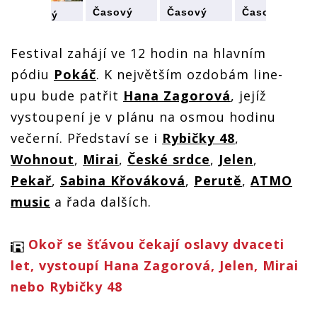
Časový
Časový
Časový
Časový
harmonogram
harmonogram
harmonogram
harmonogram
Okoře se
Okoře se
Okoře se
Okoře se
šťávou:
šťávou:
šťávou:
Festival zahájí ve 12 hodin na hlavním
šťávou:
Festival
Festival
Festival
Festival
pódiu
Pokáč
. K největším ozdobám line-
odstartuje
odstartuje
odstartuje
odstartuje
Pokáč a
Pokáč a
Pokáč a
Pokáč a
upu bude patřit
Hana Zagorová
, jejíž
završí
završí
završí
završí
Wohnout
Wohnout
Wohnout
vystoupení je v plánu na osmou hodinu
Wohnout
večerní. Představí se i
Rybičky 48
,
Wohnout
,
Mirai
,
České srdce
,
Jelen
,
Pekař
,
Sabina Křováková
,
Perutě
,
ATMO
music
a řada dalších.
Okoř se šťávou čekají oslavy dvaceti
let, vystoupí Hana Zagorová, Jelen, Mirai
nebo Rybičky 48