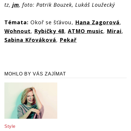
tz,
jm
, foto: Patrik Bouzek, Lukáš Loužecký
Témata:
Okoř se šťávou,
Hana Zagorová
,
Wohnout
,
Rybičky 48
,
ATMO music
,
Mirai
,
Sabina Křováková
,
Pekař
MOHLO BY VÁS ZAJÍMAT
Style