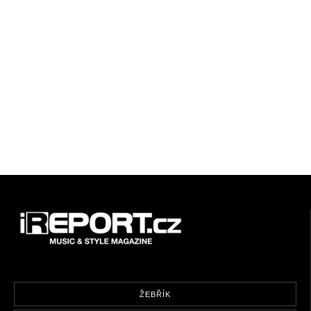
ŽEBŘÍK