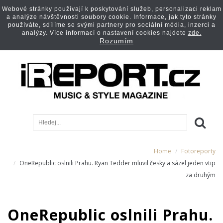
Webové stránky používají k poskytování služeb, personalizaci reklam
a analýze návštěvnosti soubory cookie. Informace, jak tyto stránky
používáte, sdílíme se svými partnery pro sociální média, inzerci a
analýzy. Více informací o nastavení cookies najdete
zde.
Rozumím
Home
Fotoreporty
OneRepublic oslnili Prahu. Ryan Tedder mluvil česky a sázel jeden vtip
za druhým
OneRepublic oslnili Prahu.