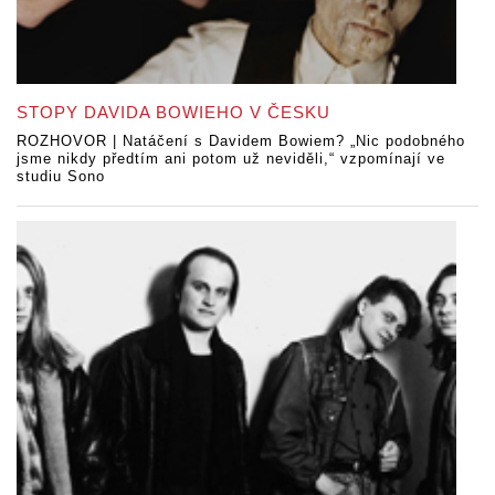
STOPY DAVIDA BOWIEHO V ČESKU
ROZHOVOR | Natáčení s Davidem Bowiem? „Nic podobného
jsme nikdy předtím ani potom už neviděli,“ vzpomínají ve
studiu Sono