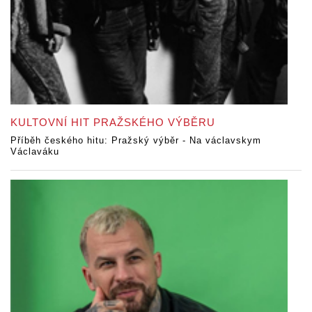
KULTOVNÍ HIT PRAŽSKÉHO VÝBĚRU
Příběh českého hitu: Pražský výběr - Na václavskym
Václaváku