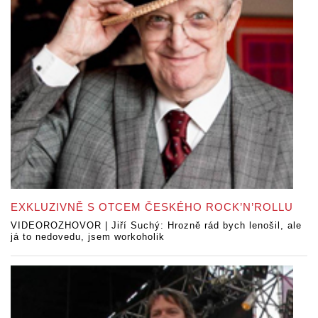
EXKLUZIVNĚ S OTCEM ČESKÉHO ROCK’N’ROLLU
VIDEOROZHOVOR | Jiří Suchý: Hrozně rád bych lenošil, ale
já to nedovedu, jsem workoholik