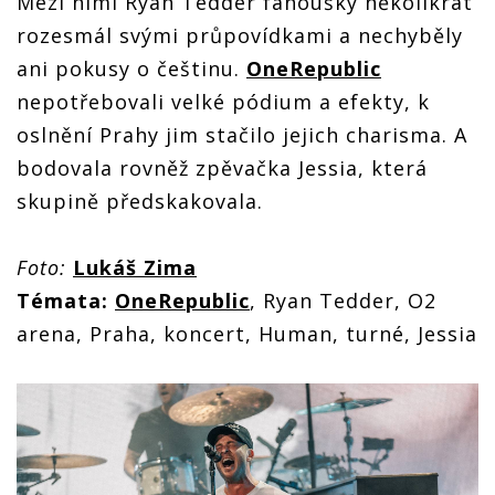
Mezi nimi Ryan Tedder fanoušky několikrát
rozesmál svými průpovídkami a nechyběly
ani pokusy o češtinu.
OneRepublic
nepotřebovali velké pódium a efekty, k
oslnění Prahy jim stačilo jejich charisma. A
bodovala rovněž zpěvačka Jessia, která
skupině předskakovala.
Foto:
Lukáš Zima
Témata:
OneRepublic
, Ryan Tedder, O2
arena, Praha, koncert, Human, turné, Jessia