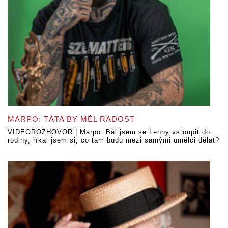
MARPO: TÁTA BY MĚL RADOST
VIDEOROZHOVOR | Marpo: Bál jsem se Lenny vstoupit do
rodiny, říkal jsem si, co tam budu mezi samými umělci dělat?