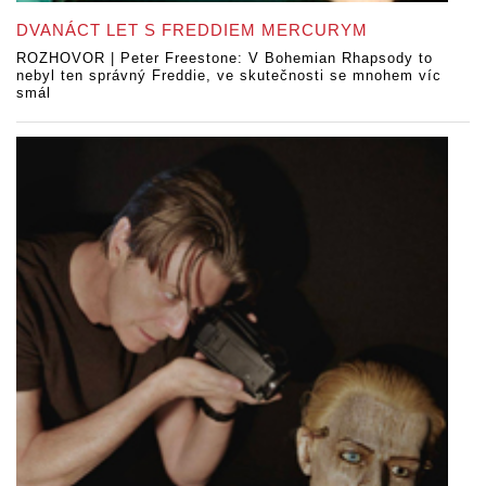
DVANÁCT LET S FREDDIEM MERCURYM
ROZHOVOR | Peter Freestone: V Bohemian Rhapsody to
nebyl ten správný Freddie, ve skutečnosti se mnohem víc
smál