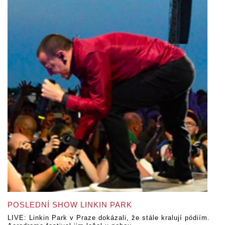
POSLEDNÍ SHOW LINKIN PARK
LIVE: Linkin Park v Praze dokázali, že stále kralují pódiím.