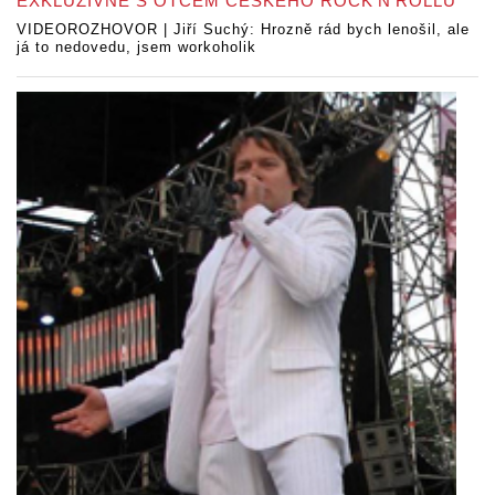
EXKLUZIVNĚ S OTCEM ČESKÉHO ROCK’N’ROLLU
VIDEOROZHOVOR | Jiří Suchý: Hrozně rád bych lenošil, ale
já to nedovedu, jsem workoholik