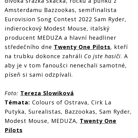
divoká srážka skáčka, rocku a punku z
Amsterdamu Bazzookas, semifinalista
Eurovision Song Contest 2022 Sam Ryder,
indierockový Modest Mouse, italský
producent MEDUZA a hlavní headliner
středečního dne
Twenty One Pilots
, kteří
na trubku dokonce zahráli
Co jste hasiči
. A
aby je v tom fanoušci nenechali samotné,
píseň si sami odzpívali.
Foto:
Tereza Slowiková
Témata:
Colours of Ostrava, Cirk La
Putyka, Surealistas, Bazzookas, Sam Ryder,
Modest Mouse, MEDUZA,
Twenty One
Pilots