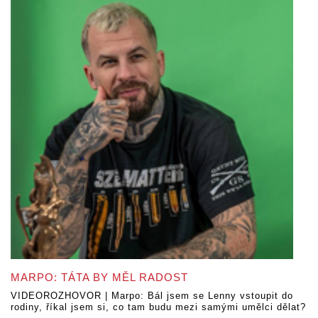
MARPO: TÁTA BY MĚL RADOST
VIDEOROZHOVOR | Marpo: Bál jsem se Lenny vstoupit do
rodiny, říkal jsem si, co tam budu mezi samými umělci dělat?