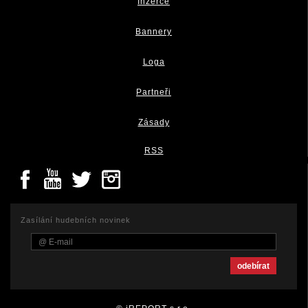
Inzerce
Bannery
Loga
Partneři
Zásady
RSS
Zasílání hudebních novinek