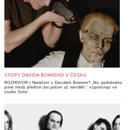
STOPY DAVIDA BOWIEHO V ČESKU
ROZHOVOR | Natáčení s Davidem Bowiem? „Nic podobného
jsme nikdy předtím ani potom už neviděli,“ vzpomínají ve
studiu Sono