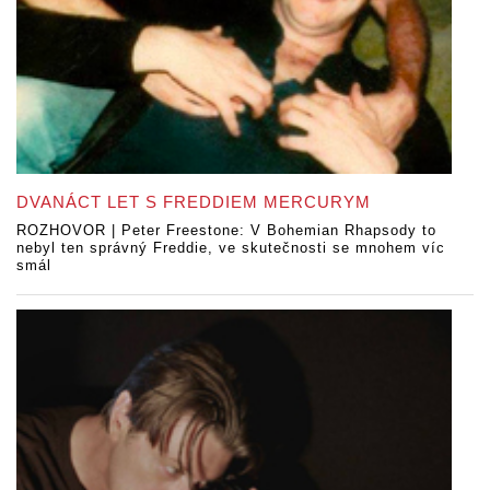
DVANÁCT LET S FREDDIEM MERCURYM
ROZHOVOR | Peter Freestone: V Bohemian Rhapsody to
nebyl ten správný Freddie, ve skutečnosti se mnohem víc
smál