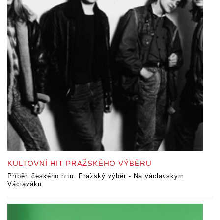
KULTOVNÍ HIT PRAŽSKÉHO VÝBĚRU
Příběh českého hitu: Pražský výběr - Na václavskym
Václaváku