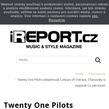
Webové stránky používají k poskytování služeb, personalizaci reklam
a analýze návštěvnosti soubory cookie. Informace, jak tyto stránky
používáte, sdílíme se svými partnery pro sociální média, inzerci a
analýzy. Více informací o nastavení cookies najdete
zde.
Rozumím
Home
Fotoreporty
Twenty One Pilots odstartovali Colours of Ostrava. S fanoušky si
zazpívali Co jste hasiči
Twenty One Pilots