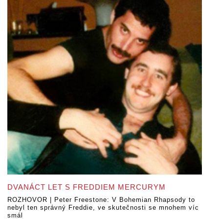
DVANÁCT LET S FREDDIEM MERCURYM
ROZHOVOR | Peter Freestone: V Bohemian Rhapsody to
nebyl ten správný Freddie, ve skutečnosti se mnohem víc
smál