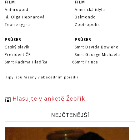
FILM
FILM
Anthropoid
Americká idyla
Já, Olga Hepnarová
Belmondo
Teorie tygra
Zootropolis
PRŮSER
PRŮSER
Český slavík
Smrt Davida Bowieho
Prezident ČR
Smrt George Michaela
Smrt Radima Hladíka
6
Smrt Prince
(Tipy jsou řazeny v abecedním pořadí)
Hlasujte v anketě Žebřík
NEJČTENĚJŠÍ