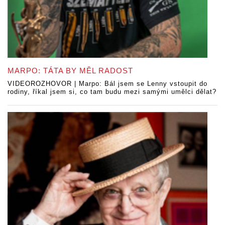
MARPO: TÁTA BY MĚL RADOST
VIDEOROZHOVOR | Marpo: Bál jsem se Lenny vstoupit do
rodiny, říkal jsem si, co tam budu mezi samými umělci dělat?