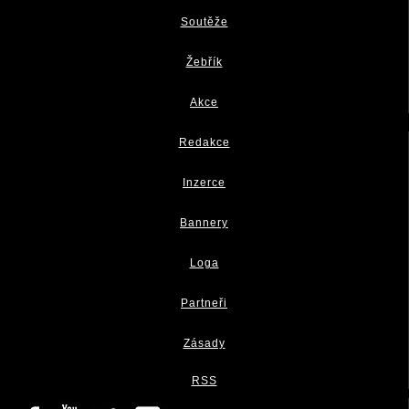
Soutěže
Žebřík
Akce
Redakce
Inzerce
Bannery
Loga
Partneři
Zásady
RSS