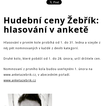
Hudební ceny Žebřík:
hlasování v anketě
Hlasování v prvním kole probíhá od 1. do 31. ledna a vzejde z
něj pět nominovaných v každé z devíti kategorií.
Druhé kolo, které poběží od 1. do 28. února, určí držitele cen.
Nominovaní z prvního kola budou uveřejněni 1. února na
www.anketazebrik.cz, v abecedním pořadí.
www.anketazebrik.cz