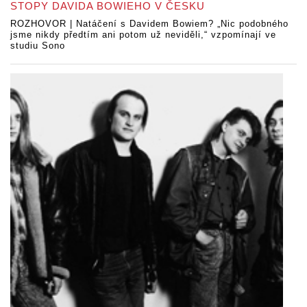
STOPY DAVIDA BOWIEHO V ČESKU
ROZHOVOR | Natáčení s Davidem Bowiem? „Nic podobného
jsme nikdy předtím ani potom už neviděli,“ vzpomínají ve
studiu Sono