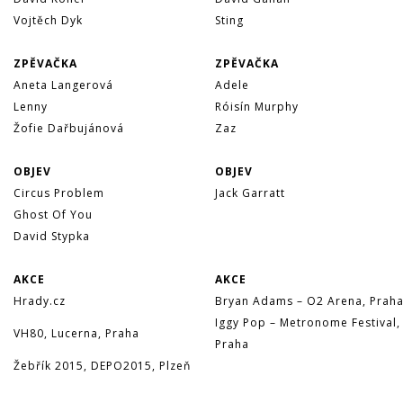
Vojtěch Dyk
Sting
ZPĚVAČKA
ZPĚVAČKA
Aneta Langerová
Adele
Lenny
Róisín Murphy
Žofie Dařbujánová
Zaz
OBJEV
OBJEV
Circus Problem
Jack Garratt
Ghost Of You
David Stypka
AKCE
AKCE
Hrady.cz
Bryan Adams – O2 Arena, Prah
Iggy Pop – Metronome Festival,
VH80, Lucerna, Praha
Praha
Žebřík 2015, DEPO2015, Plzeň