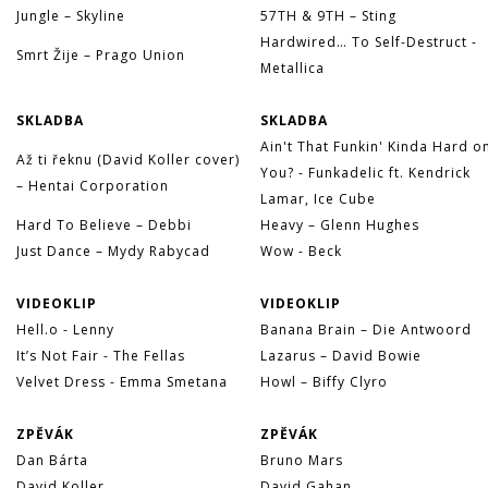
Jungle – Skyline
57TH & 9TH – Sting
Hardwired… To Self-Destruct -
Smrt Žije – Prago Union
Metallica
SKLADBA
SKLADBA
Ain't That Funkin' Kinda Hard o
Až ti řeknu (David Koller cover)
You? - Funkadelic ft. Kendrick
– Hentai Corporation
Lamar, Ice Cube
Hard To Believe – Debbi
Heavy – Glenn Hughes
Just Dance – Mydy Rabycad
Wow - Beck
VIDEOKLIP
VIDEOKLIP
Hell.o - Lenny
Banana Brain – Die Antwoord
It’s Not Fair - The Fellas
Lazarus – David Bowie
Velvet Dress - Emma Smetana
Howl – Biffy Clyro
ZPĚVÁK
ZPĚVÁK
Dan Bárta
Bruno Mars
David Koller
David Gahan