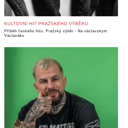
KULTOVNÍ HIT PRAŽSKÉHO VÝBĚRU
Příběh českého hitu: Pražský výběr - Na václavskym
Václaváku