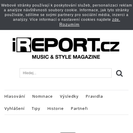
Webové stránky používají k poskytování služeb, personalizaci reklam
a analýze návštěvnosti soubory cookie. Informace, jak tyto stránky
používáte, sdílíme se svými partnery pro sociální média, inzerci a
analýzy. Více informací o nastavení cookies najdete
zde.
Rozumím
Hlasování
Nominace
Výsledky
Pravidla
Vyhlášení
Tipy
Historie
Partneři