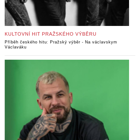
KULTOVNÍ HIT PRAŽSKÉHO VÝBĚRU
Příběh českého hitu: Pražský výběr - Na václavskym
Václaváku