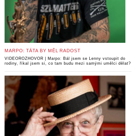
MARPO: TÁTA BY MĚL RADOST
VIDEOROZHOVOR | Marpo: Bál jsem se Lenny vstoupit do
rodiny, říkal jsem si, co tam budu mezi samými umělci dělat?