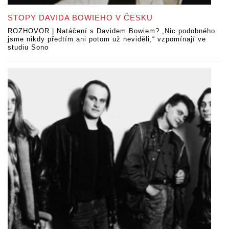
STOPY DAVIDA BOWIEHO V ČESKU
ROZHOVOR | Natáčení s Davidem Bowiem? „Nic podobného
jsme nikdy předtím ani potom už neviděli,“ vzpomínají ve
studiu Sono