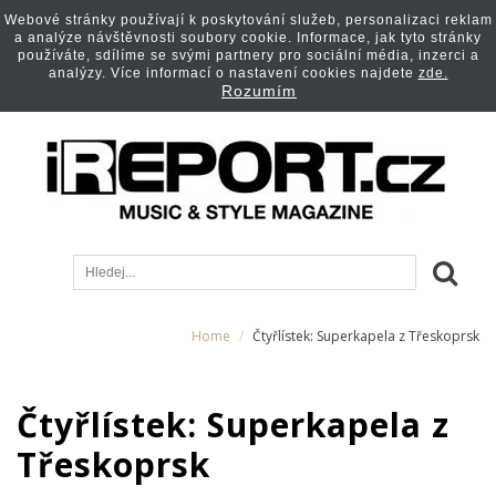
Webové stránky používají k poskytování služeb, personalizaci reklam
a analýze návštěvnosti soubory cookie. Informace, jak tyto stránky
používáte, sdílíme se svými partnery pro sociální média, inzerci a
analýzy. Více informací o nastavení cookies najdete
zde.
Rozumím
Home
Čtyřlístek: Superkapela z Třeskoprsk
Čtyřlístek: Superkapela z
Třeskoprsk