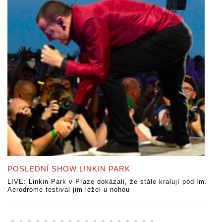
POSLEDNÍ SHOW LINKIN PARK
LIVE: Linkin Park v Praze dokázali, že stále kralují pódiím.
Aerodrome festival jim ležel u nohou