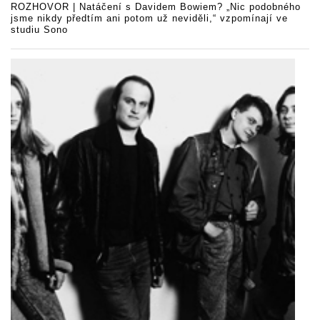
ROZHOVOR | Natáčení s Davidem Bowiem? „Nic podobného
jsme nikdy předtím ani potom už neviděli,“ vzpomínají ve
studiu Sono