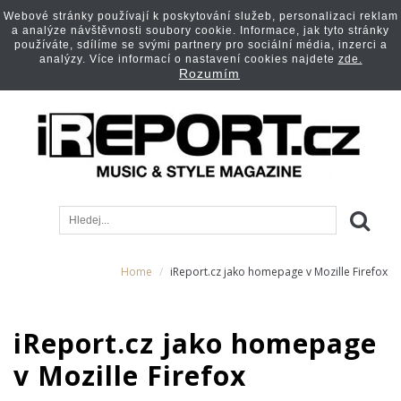
Webové stránky používají k poskytování služeb, personalizaci reklam
a analýze návštěvnosti soubory cookie. Informace, jak tyto stránky
používáte, sdílíme se svými partnery pro sociální média, inzerci a
analýzy. Více informací o nastavení cookies najdete
zde.
Rozumím
Home
iReport.cz jako homepage v Mozille Firefox
iReport.cz jako homepage
v Mozille Firefox