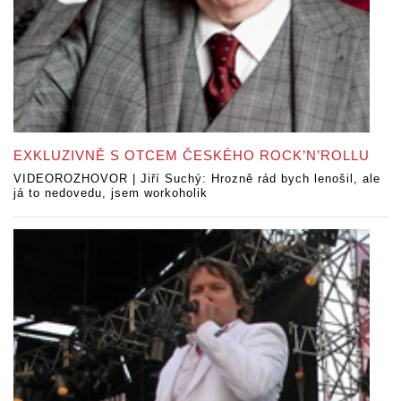
EXKLUZIVNĚ S OTCEM ČESKÉHO ROCK’N’ROLLU
VIDEOROZHOVOR | Jiří Suchý: Hrozně rád bych lenošil, ale
já to nedovedu, jsem workoholik