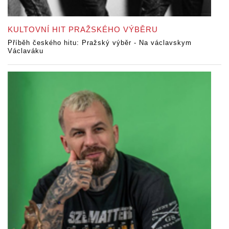
KULTOVNÍ HIT PRAŽSKÉHO VÝBĚRU
Příběh českého hitu: Pražský výběr - Na václavskym
Václaváku