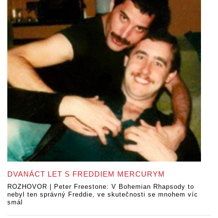
DVANÁCT LET S FREDDIEM MERCURYM
ROZHOVOR | Peter Freestone: V Bohemian Rhapsody to
nebyl ten správný Freddie, ve skutečnosti se mnohem víc
smál