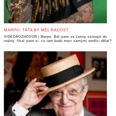
MARPO: TÁTA BY MĚL RADOST
VIDEOROZHOVOR | Marpo: Bál jsem se Lenny vstoupit do
rodiny, říkal jsem si, co tam budu mezi samými umělci dělat?