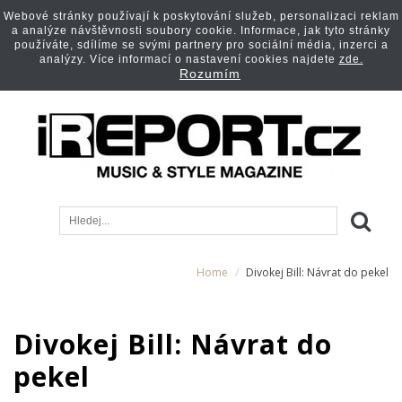
Webové stránky používají k poskytování služeb, personalizaci reklam
a analýze návštěvnosti soubory cookie. Informace, jak tyto stránky
používáte, sdílíme se svými partnery pro sociální média, inzerci a
analýzy. Více informací o nastavení cookies najdete
zde.
Rozumím
Home
Divokej Bill: Návrat do pekel
Divokej Bill: Návrat do
pekel