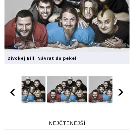
Divokej Bill: Návrat do pekel
NEJČTENĚJŠÍ