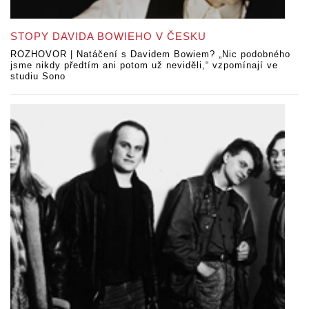
STOPY DAVIDA BOWIEHO V ČESKU
ROZHOVOR | Natáčení s Davidem Bowiem? „Nic podobného
jsme nikdy předtím ani potom už neviděli,“ vzpomínají ve
studiu Sono