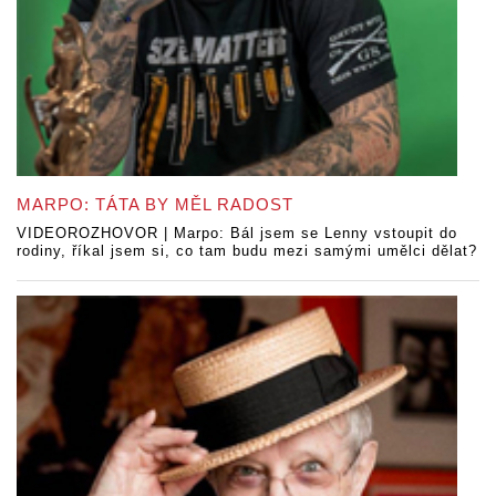
MARPO: TÁTA BY MĚL RADOST
VIDEOROZHOVOR | Marpo: Bál jsem se Lenny vstoupit do
rodiny, říkal jsem si, co tam budu mezi samými umělci dělat?