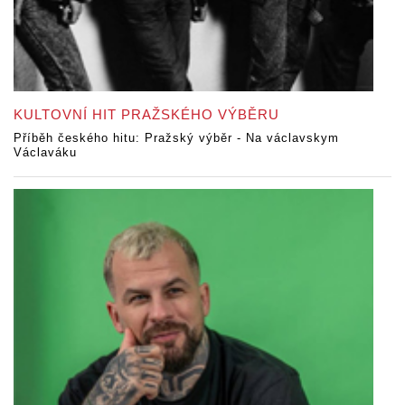
KULTOVNÍ HIT PRAŽSKÉHO VÝBĚRU
Příběh českého hitu: Pražský výběr - Na václavskym
Václaváku