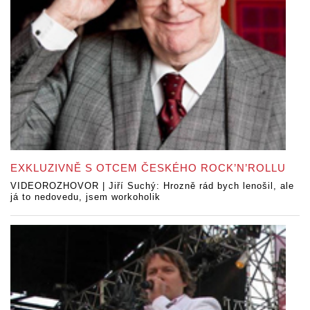
EXKLUZIVNĚ S OTCEM ČESKÉHO ROCK’N’ROLLU
VIDEOROZHOVOR | Jiří Suchý: Hrozně rád bych lenošil, ale
já to nedovedu, jsem workoholik