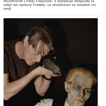
ROZHOVOR | Peter Freestone: V Bohemian Rhapsody to
nebyl ten správný Freddie, ve skutečnosti se mnohem víc
smál