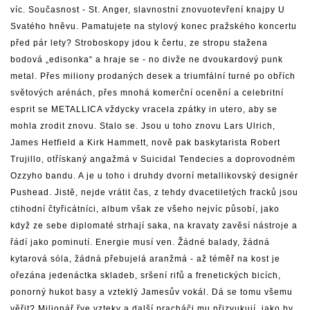
víc. Současnost - St. Anger, slavnostní znovuotevření knajpy U
Svatého hněvu. Pamatujete na stylový konec pražského koncertu
před pár lety? Stroboskopy jdou k čertu, ze stropu stažena
bodová „edisonka“ a hraje se - no divže ne dvoukardový punk
metal. Přes miliony prodaných desek a triumfální turné po obřích
světových arénách, přes mnohá komerční ocenění a celebritní
esprit se METALLICA vždycky vracela zpátky in utero, aby se
mohla zrodit znovu. Stalo se. Jsou u toho znovu Lars Ulrich,
James Hetfield a Kirk Hammett, nově pak baskytarista Robert
Trujillo, otřískaný angažmá v Suicidal Tendecies a doprovodném
Ozzyho bandu. A je u toho i druhdy dvorní metallikovský designér
Pushead. Jistě, nejde vrátit čas, z tehdy dvacetiletých fracků jsou
ctihodní čtyřicátníci, album však ze všeho nejvíc působí, jako
když ze sebe diplomaté strhají saka, na kravaty zavěsí nástroje a
řádí jako pominutí. Energie musí ven. Žádné balady, žádná
kytarová sóla, žádná přebujelá aranžmá - až téměř na kost je
ořezána jedenáctka skladeb, sršení rifů a frenetických bicích,
ponorný hukot basy a vzteklý Jamesův vokál. Dá se tomu všemu
věřit? Milionář řve vzteky a další pracháči mu přizvukují, jako by