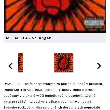
METALLICA - St. Anger
DVACET LET ostře narýsovaných za pomocí tří bodů v prostoru.
Debut Kill ’Em All (1983) - hard rock, heavy metal a thrash
podávaný v proklatě vyšší teplotě, než je pokojová. „Černá“
katarze (1991) - tvrdost ve službách podmanivých balad,
žádného rockového alba se v příštích deseti letech neprodalo