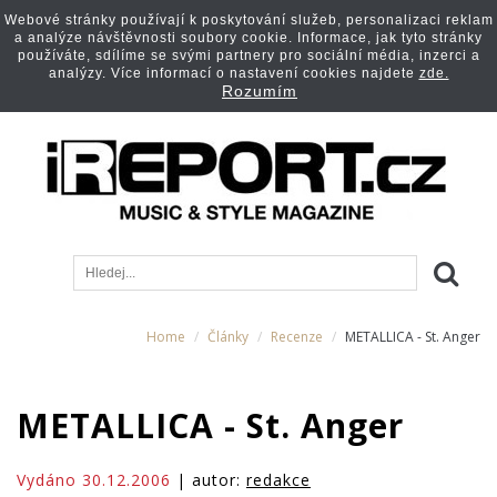
Webové stránky používají k poskytování služeb, personalizaci reklam
a analýze návštěvnosti soubory cookie. Informace, jak tyto stránky
používáte, sdílíme se svými partnery pro sociální média, inzerci a
analýzy. Více informací o nastavení cookies najdete
zde.
Rozumím
Home
Články
Recenze
METALLICA - St. Anger
METALLICA - St. Anger
Vydáno 30.12.2006
| autor:
redakce