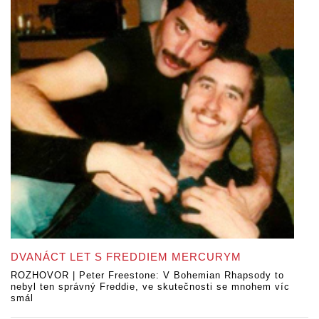
DVANÁCT LET S FREDDIEM MERCURYM
ROZHOVOR | Peter Freestone: V Bohemian Rhapsody to
nebyl ten správný Freddie, ve skutečnosti se mnohem víc
smál