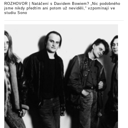
ROZHOVOR | Natáčení s Davidem Bowiem? „Nic podobného
jsme nikdy předtím ani potom už neviděli,“ vzpomínají ve
studiu Sono