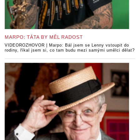
MARPO: TÁTA BY MĚL RADOST
VIDEOROZHOVOR | Marpo: Bál jsem se Lenny vstoupit do
rodiny, říkal jsem si, co tam budu mezi samými umělci dělat?