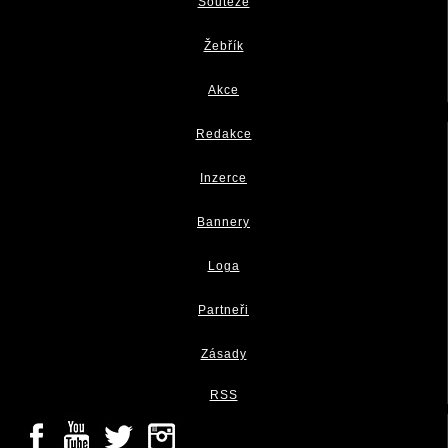
Soutěže
Žebřík
Akce
Redakce
Inzerce
Bannery
Loga
Partneři
Zásady
RSS