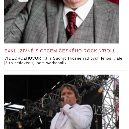
EXKLUZIVNĚ S OTCEM ČESKÉHO ROCK’N’ROLLU
VIDEOROZHOVOR | Jiří Suchý: Hrozně rád bych lenošil, ale
já to nedovedu, jsem workoholik