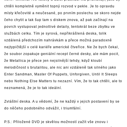
chtěli kompletně vyměnit topný rozvod v pekle. Je to opravdu
místy křečovité a neučesané, po prvním poslechu se skoro nejde
čeho chytit a tak šup tam s diskem znova, až pak začínají na
povrch vystupovat jednotlivé detaily, tentokrát beze zbytku ve
službách celku. Tím je syrová, nepřikrášlená deska, tolik
vzdálená předchozím nahrávkám a přece možná paradoxně
nejtypičtější v celé kariéře americké čtveřice. Ne že bych čekal,
že soubor zopakuje geniální recept černé desky, ale mám pocit,
že Metallica je přece jen nejsilnější tehdy, když kloubí
melodičnost s brutalitou, ale nic ani vzdáleně tak silného jako
Enter Sandman, Master Of Puppets, Unforgiven, Until It Sleeps
nebo Nothing Else Matters tu nezazní. Vím, že to tak chtěli, ale to
neznamená, že je to tak ideální.
Zvláštní deska. A u vědomí, že ne každý v jejich postavení by se
do něčeho podobného odvážil, i triumfální.
P.S.: Přiložené DVD je skvělou možností zažít vše znovu i