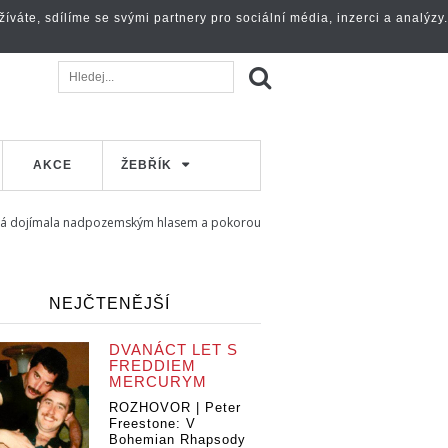
váte, sdílíme se svými partnery pro sociální média, inzerci a analýzy.
AKCE
ŽEBŘÍK
 Bílá dojímala nadpozemským hlasem a pokorou
NEJČTENĚJŠÍ
DVANÁCT LET S
FREDDIEM
MERCURYM
ROZHOVOR | Peter
Freestone: V
Bohemian Rhapsody