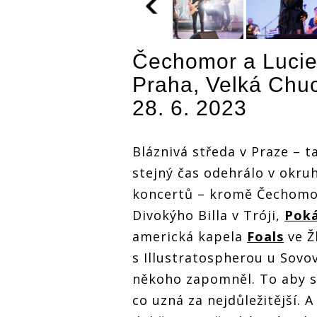
Čechomor a Lucie
LIVE: Čechomor
LIVE: Čech
LIVE: Čechomor
roztleskal
roztleskal
roztleskal
Praha, Velká Chu
dostihovou
dostihovou
dostihovou
,
arénu v Chuchli,
arénu v Chu
arénu v Chuchli,
28. 6. 2023
Lucie Bílá
Lucie Bílá
Lucie Bílá
dojímala
dojímala
dojímala
nadpozemským
nadpozems
nadpozemským
hlasem a
hlasem a
hlasem a
Bláznivá středa v Praze – t
pokorou
pokorou
pokorou
stejný čas odehrálo v okru
koncertů – kromě Čechomoru
Divokýho Billa v Tróji,
Pok
americká kapela
Foals
ve Ž
s Illustratospherou u Sovo
někoho zapomněl. To aby se 
co uzná za nejdůležitější. A