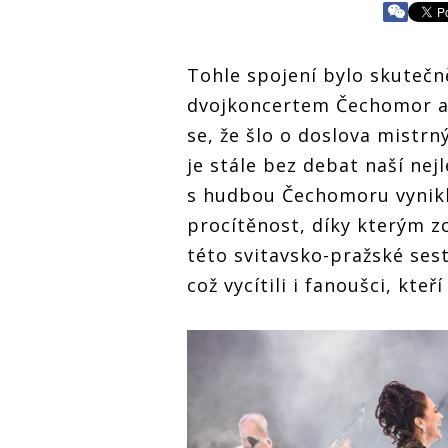
Tohle spojení bylo skutečně
dvojkoncertem Čechomor a 
se, že šlo o doslova mistrn
je stále bez debat naší nej
s hudbou Čechomoru vynikly
procítěnost, díky kterým zc
této svitavsko-pražské ses
což vycítili i fanoušci, kteř