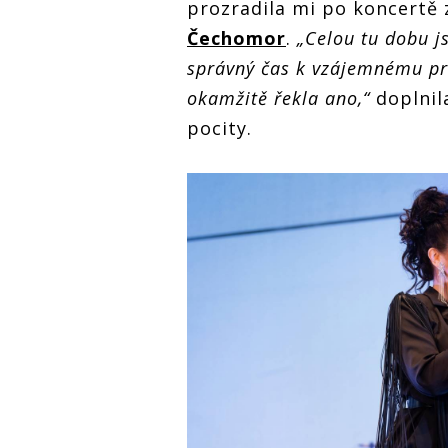
prozradila mi po koncertě 
Čechomor
.
„Celou tu dobu js
správný čas k vzájemnému pro
okamžitě řekla ano,“
doplnil
pocity.