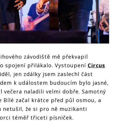
tihového závodiště mě překvapil
to spojení přilákalo. Vystoupení
Circus
děl, jen zdálky jsem zaslechl část
ledem k událostem budoucím bylo jasné,
l večera naladili velmi dobře. Samotný
Bílé začal krátce před půl osmou, a
 netušil, že si pro ně muzikanti
orci téměř třiceti písniček.