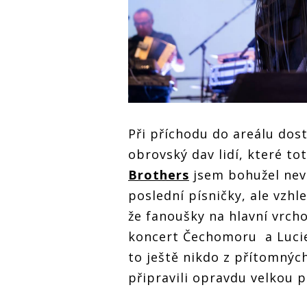
Při příchodu do areálu dos
obrovský dav lidí, které to
Brothers
jsem bohužel nevi
poslední písničky, ale vzh
že fanoušky na hlavní vrcho
koncert Čechomoru a Lucie 
to ještě nikdo z přítomných
připravili opravdu velkou p