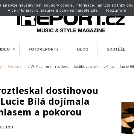
analýze návštěvnosti soubory cookie. Informace, jak tyto stránky použí
Rozumím
Více informací o nastavení cookies najdete
zde.
IDEO
FOTOREPORTY
BLOG
SOUTĚŽE
y
Recenze
LIVE: Čechomor roztleskal dostihovou arénu v Chuchli, Lucie
roztleskal dostihovou
 Lucie Bílá dojímala
lasem a pokorou
aterna