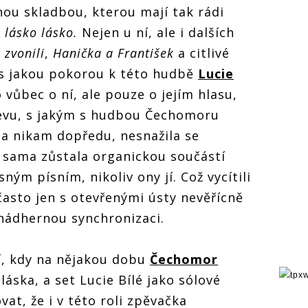
jnou skladbou, kterou mají tak rádi
j lásko lásko.
Nejen u ní, ale i dalších
 zvonili
,
Hanička a František
a citlivé
 s jakou pokorou k této hudbě
Lucie
 vůbec o ní, ale pouze o jejím hlasu,
jevu, s jakým s hudbou Čechomoru
la nikam dopředu, nesnažila se
 sama zůstala organickou součástí
sným písním, nikoliv ony jí. Což vycítili
 často jen s otevřenými ústy nevěřícně
 nádhernou synchronizaci.
ní, kdy na nějakou dobu
Čechomor
áska, a set Lucie Bílé jako sólové
at, že i v této roli zpěvačka