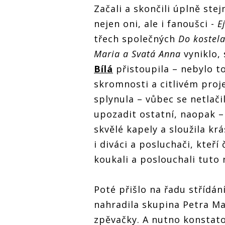
Začali a skončili úplně ste
nejen oni, ale i fanoušci -
E
třech společných
Do kostela
Maria a Svatá Anna
vyniklo,
Bílá
přistoupila – nebylo to
skromnosti a citlivém pro
splynula – vůbec se netlači
upozadit ostatní, naopak –
skvělé kapely a sloužila krá
i diváci a posluchači, kteří
koukali a poslouchali tuto
Poté přišlo na řadu střídá
nahradila skupina Petra Mal
zpěvačky. A nutno konstatov