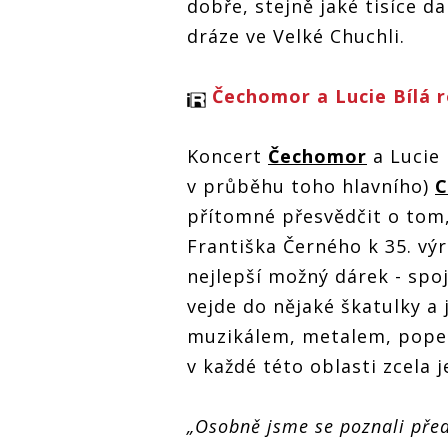
dobře, stejně jaké tisíce dal
dráze ve Velké Chuchli.
Čechomor a Lucie Bílá r
Koncert
Čechomor
a Lucie 
v průběhu toho hlavního)
C
přítomné přesvědčit o tom,
Františka Černého k 35. výr
nejlepší možný dárek - spoj
vejde do nějaké škatulky a j
muzikálem, metalem, popem 
v každé této oblasti zcela j
„Osobně jsme se poznali před 