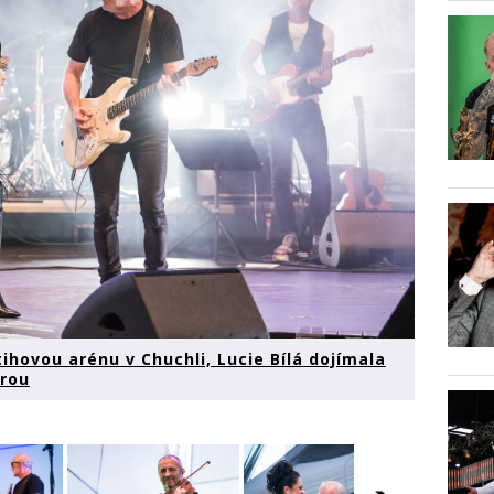
ihovou arénu v Chuchli, Lucie Bílá dojímala
rou