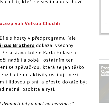
ších lidí, kteří se sešli na dostihové
ozezpívali Velkou Chuchli
Bílé s hosty v předprogramu (ale i
ircus Brothers
dokázal všechny
 že sestava kolem Karla Holase a
očí nadělila sobě i ostatním ten
ení se zpěvačkou, která se jen těžko
ejíž hudební aktivity oscilují mezi
i lidovou písní, a přesto dokáže být
edinečná, osobitá a ryzí.
dvanácti lety v noci na benzínce,“