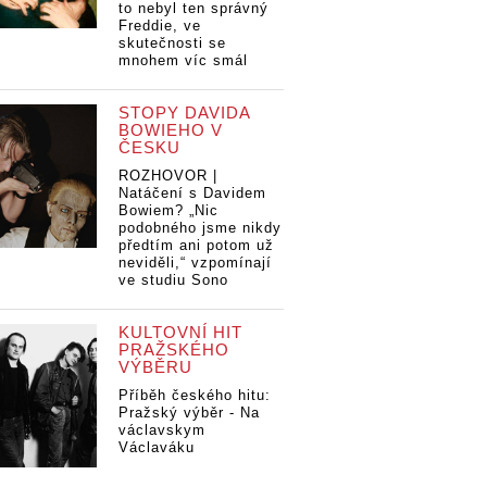
to nebyl ten správný
Freddie, ve
skutečnosti se
mnohem víc smál
STOPY DAVIDA
BOWIEHO V
ČESKU
ROZHOVOR |
Natáčení s Davidem
Bowiem? „Nic
podobného jsme nikdy
předtím ani potom už
neviděli,“ vzpomínají
ve studiu Sono
KULTOVNÍ HIT
PRAŽSKÉHO
VÝBĚRU
Příběh českého hitu:
Pražský výběr - Na
václavskym
Václaváku