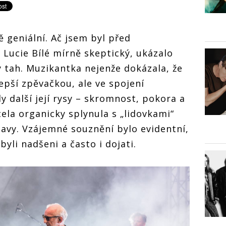
 geniální. Ač jsem byl před
Lucie Bílé mírně skeptický, ukázalo
ý tah. Muzikantka nejenže dokázala, že
lepší zpěvačkou, ale ve spojení
 další její rysy – skromnost, pokora a
ela organicky splynula s „lidovkami“
tavy. Vzájemné souznění bylo evidentní,
í byli nadšeni a často i dojati.