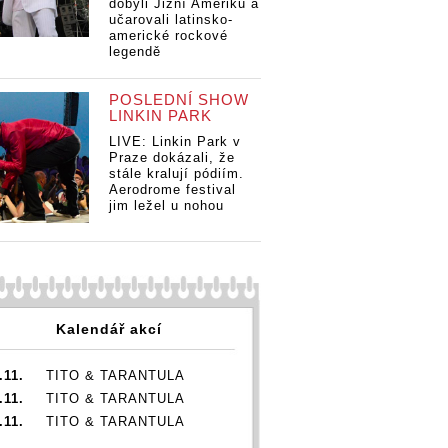
dobyli Jižní Ameriku a
učarovali latinsko-
americké rockové
legendě
Čechomor
LIVE: Čechomor
LI
kal
roztleskal
ro
POSLEDNÍ SHOW
ovou
dostihovou
do
LINKIN PARK
 Chuchli,
arénu v Chuchli,
ar
LIVE: Linkin Park v
ílá
Lucie Bílá
Lu
Praze dokázali, že
la
dojímala
do
stále kralují pódiím.
zemským
nadpozemským
na
Aerodrome festival
 a
hlasem a
hl
jim ležel u nohou
LIVE: Čechomor
u
pokorou
po
roztleskal
dostihovou
arénu v Chuchli,
Lucie Bílá
dojímala
nadpozemským
Kalendář akcí
hlasem a
pokorou
.11.
TITO & TARANTULA
.11.
TITO & TARANTULA
.11.
TITO & TARANTULA