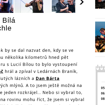
 Bílá
omor
LIVE: Čechomor
LIVE: 
roztleskal
roztles
chle
dostihovou
dostih
chli,
arénu v Chuchli,
arénu v
Lucie Bílá
Lucie B
dojímala
dojíma
kým
nadpozemským
nadpo
hlasem a
hlasem
LIVE: Čechomor
ak by se dal nazvat den, kdy se ve
pokorou
pokoro
roztleskal
hu několika kilometrů hned pět
dostihovou
arénu v Chuchli,
 s Lucií Bílou to bylo vystoupení
Lucie Bílá
dojímala
áč
hrál a zpíval v Ledárnách Braník,
nadpozemským
lutých lázních a
Dan Bárta
hlasem a
pokorou
vých mlýnů. A to jsem ještě možná na
05
jeden rozkrájel... Nebo si vybral to,
06
 na rovinu mohu říct, že jsem si vybral
08