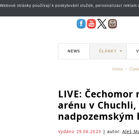
Webové stránky používají k poskytování služeb, personalizaci reklam a 
NEWS
ČLÁNKY
V
Home
Článk
LIVE: Čechomor 
arénu v Chuchli,
nadpozemským h
Vydáno 29.06.2023
| autor:
Aleš M