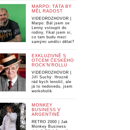
MARPO: TÁTA BY
MĚL RADOST
VIDEOROZHOVOR |
Marpo: Bál jsem se
Lenny vstoupit do
rodiny, říkal jsem si,
co tam budu mezi
samými umělci dělat?
EXKLUZIVNĚ S
OTCEM ČESKÉHO
ROCK’N’ROLLU
VIDEOROZHOVOR |
Jiří Suchý: Hrozně
rád bych lenošil, ale
já to nedovedu, jsem
workoholik
MONKEY
BUSINESS V
ARGENTINĚ
RETRO 2000 | Jak
Monkey Business