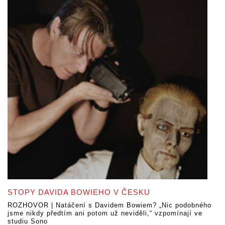
STOPY DAVIDA BOWIEHO V ČESKU
ROZHOVOR | Natáčení s Davidem Bowiem? „Nic podobného
jsme nikdy předtím ani potom už neviděli,“ vzpomínají ve
studiu Sono