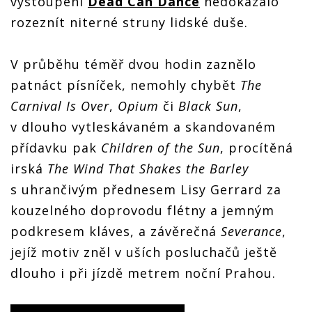
vystoupení
Dead Can Dance
nedokázalo
rozeznít niterné struny lidské duše.
V průběhu téměř dvou hodin zaznělo
patnáct písníček, nemohly chybět
The
Carnival Is Over
,
Opium
či
Black Sun
,
v dlouho vytleskávaném a skandovaném
přídavku pak
Children of the Sun
, procítěná
irská
The Wind That Shakes the Barley
s uhrančivým přednesem Lisy Gerrard za
kouzelného doprovodu flétny a jemným
podkresem kláves, a závěrečná
Severance
,
jejíž motiv zněl v uších posluchačů ještě
dlouho i při jízdě metrem noční Prahou.