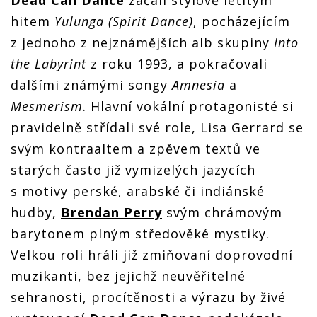
hitem
Yulunga (Spirit Dance)
, pocházejícím
z jednoho z nejznámějších alb skupiny
Into
the Labyrint
z roku 1993, a pokračovali
dalšími známými songy
Amnesia
a
Mesmerism
. Hlavní vokální protagonisté si
pravidelně střídali své role, Lisa Gerrard se
svým kontraaltem a zpěvem textů ve
starých často již vymizelých jazycích
s motivy perské, arabské či indiánské
hudby,
Brendan Perry
svým chrámovým
barytonem plným středověké mystiky.
Velkou roli hráli již zmiňovaní doprovodní
muzikanti, bez jejichž neuvěřitelné
sehranosti, procítěnosti a výrazu by živé