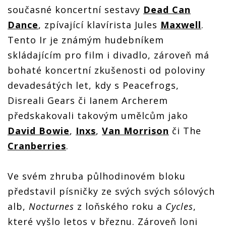
současné koncertní sestavy
Dead Can
Dance
, zpívající klavírista Jules
Maxwell
.
Tento Ir je známým hudebníkem
skládajícím pro film i divadlo, zároveň má
bohaté koncertní zkušenosti od poloviny
devadesátých let, kdy s Peacefrogs,
Disreali Gears či Ianem Archerem
předskakovali takovým umělcům jako
David Bowie
,
Inxs
,
Van Morrison
či The
Cranberries
.
Ve svém zhruba půlhodinovém bloku
představil písničky ze svých svých sólových
alb,
Nocturnes
z loňského roku a
Cycles
,
které vyšlo letos v březnu. Zároveň loni