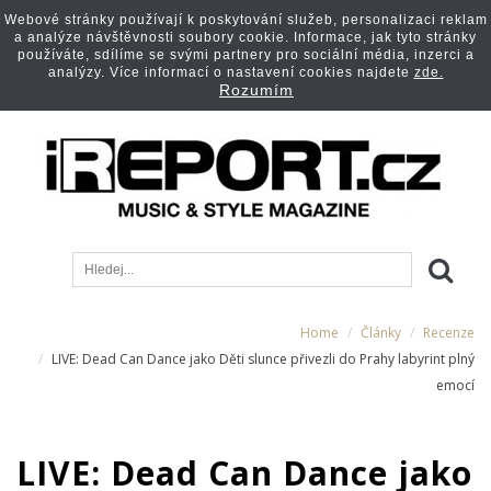
Webové stránky používají k poskytování služeb, personalizaci reklam
a analýze návštěvnosti soubory cookie. Informace, jak tyto stránky
používáte, sdílíme se svými partnery pro sociální média, inzerci a
analýzy. Více informací o nastavení cookies najdete
zde.
Rozumím
Home
Články
Recenze
LIVE: Dead Can Dance jako Děti slunce přivezli do Prahy labyrint plný
emocí
LIVE: Dead Can Dance jako