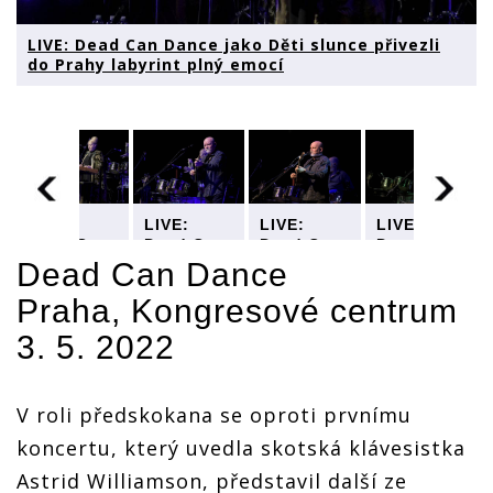
LIVE: Dead Can Dance jako Děti slunce přivezli
do Prahy labyrint plný emocí
LIVE:
LIVE:
LIVE:
LIVE:
Dead Can
Dead Can
Dead Can
Dead Can
Dance
Dance
Dance
Dance
Dead Can Dance
jako Děti
jako Děti
jako Děti
jako Děti
Praha, Kongresové centrum
slunce
slunce
slunce
slunce
přivezli
přivezli
přivezli
přivezli
3. 5. 2022
do Prahy
do Prahy
do Prahy
do Prahy
labyrint
labyrint
labyrint
labyrint
plný
plný
plný
plný
emocí
emocí
emocí
emocí
V roli předskokana se oproti prvnímu
koncertu, který uvedla skotská klávesistka
Astrid Williamson, představil další ze