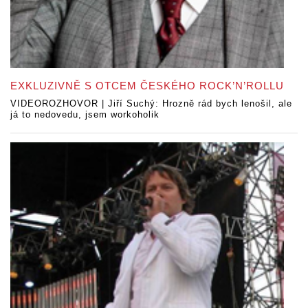
EXKLUZIVNĚ S OTCEM ČESKÉHO ROCK’N’ROLLU
VIDEOROZHOVOR | Jiří Suchý: Hrozně rád bych lenošil, ale
já to nedovedu, jsem workoholik