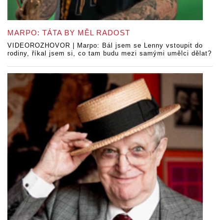
MARPO: TÁTA BY MĚL RADOST
VIDEOROZHOVOR | Marpo: Bál jsem se Lenny vstoupit do
rodiny, říkal jsem si, co tam budu mezi samými umělci dělat?