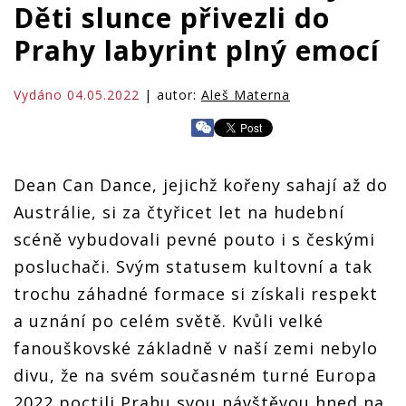
Děti slunce přivezli do
Prahy labyrint plný emocí
Vydáno 04.05.2022
| autor:
Aleš Materna
Dean Can Dance, jejichž kořeny sahají až do
Austrálie, si za čtyřicet let na hudební
scéně vybudovali pevné pouto i s českými
posluchači. Svým statusem kultovní a tak
trochu záhadné formace si získali respekt
a uznání po celém světě. Kvůli velké
fanouškovské základně v naší zemi nebylo
divu, že na svém současném turné Europa
2022 poctili Prahu svou návštěvou hned na