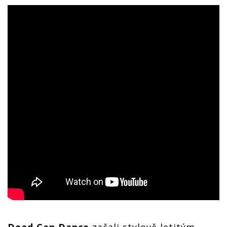
Dead Can Dance
začali stylově letitým