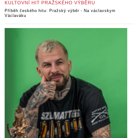
KULTOVNÍ HIT PRAŽSKÉHO VÝBĚRU
Příběh českého hitu: Pražský výběr - Na václavskym
Václaváku