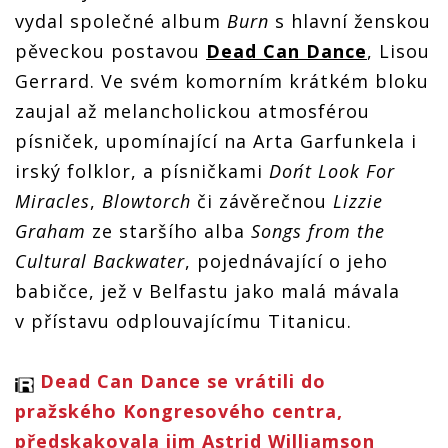
vydal společné album
Burn
s hlavní ženskou
pěveckou postavou
Dead Can Dance
, Lisou
Gerrard. Ve svém komorním krátkém bloku
zaujal až melancholickou atmosférou
písniček, upomínající na Arta Garfunkela i
irský folklor, a písničkami
Don´t Look For
Miracles
,
Blowtorch
či závěrečnou
Lizzie
Graham
ze staršího alba
Songs from the
Cultural Backwater
, pojednávající o jeho
babičce, jež v Belfastu jako malá mávala
v přístavu odplouvajícímu Titanicu.
Dead Can Dance se vrátili do
pražského Kongresového centra,
předskakovala jim Astrid Williamson