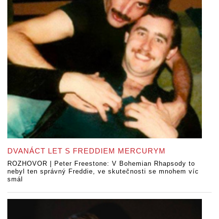
DVANÁCT LET S FREDDIEM MERCURYM
ROZHOVOR | Peter Freestone: V Bohemian Rhapsody to
nebyl ten správný Freddie, ve skutečnosti se mnohem víc
smál