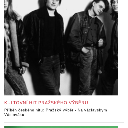
KULTOVNÍ HIT PRAŽSKÉHO VÝBĚRU
Příběh českého hitu: Pražský výběr - Na václavskym
Václaváku