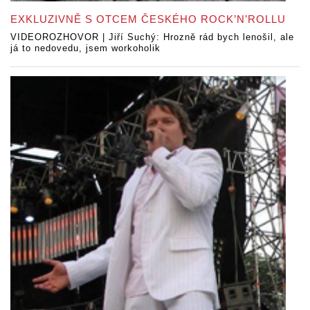
EXKLUZIVNĚ S OTCEM ČESKÉHO ROCK’N’ROLLU
VIDEOROZHOVOR | Jiří Suchý: Hrozně rád bych lenošil, ale
já to nedovedu, jsem workoholik