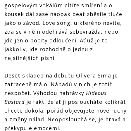
gospelovým vokálům cítíte smíření a o
kousek dál zase naopak beat zběsile tluče
jako o závod. Love song, u kterého nevíte,
zda se v něm odehrává sebevražda, nebo
jde jen o pocity odloučení. Ať už je to
jakkoliv, jde rozhodně o jednu z
nejsilnějších písní.
Deset skladeb na debutu Olivera Sima je
zatraceně málo. Nápadů v nich je totiž
nespočet. Výhodou nahrávky
Hideous
Bastard
je fakt, že ať ji posloucháte kolikrát
chcete dokola, pořád objevujete nové ruchy
a změny nálad. Neoposlouchá se, je hravá a
překypuje emocemi.