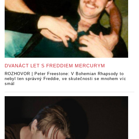
DVANÁCT LET S FREDDIEM MERCURYM
ROZHOVOR | Peter Freestone: V Bohemian Rhapsody to
nebyl ten správný Freddie, ve skutečnosti se mnohem víc
smál