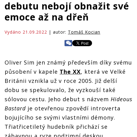
debutu nebojí obnažit své
emoce až na dřeň
Vydáno 21.09.2022
| autor:
Tomáš Kocian
Oliver Sim jen známý především díky svému
působení v kapele
The XX
, která ve Velké
Británii vznikla už v roce 2005. Již delší
dobu se spekulovalo, že vyzkouší také
sólovou cestu. Jeho debut s názvem
Hideous
Bastard
je otevřenou zpovědí introverta
bojujícího se svými vlastními démony.
Třiatřicetiletý hudebník přichází se
zábavnou a ryze podzimní deskou.