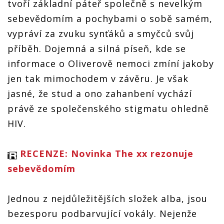
tvoří základní páteř společně s nevelkým
sebevědomím a pochybami o sobě samém,
vypráví za zvuku synťáků a smyčců svůj
příběh. Dojemná a silná píseň, kde se
informace o Oliverově nemoci zmíní jakoby
jen tak mimochodem v závěru. Je však
jasné, že stud a ono zahanbení vychází
právě ze společenského stigmatu ohledně
HIV.
RECENZE: Novinka The xx rezonuje
sebevědomím
Jednou z nejdůležitějších složek alba, jsou
bezesporu podbarvující vokály. Nejenže