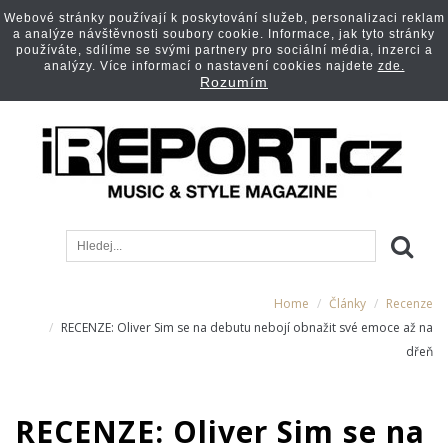
Webové stránky používají k poskytování služeb, personalizaci reklam
a analýze návštěvnosti soubory cookie. Informace, jak tyto stránky
používáte, sdílíme se svými partnery pro sociální média, inzerci a
analýzy. Více informací o nastavení cookies najdete
zde.
Rozumím
Home
Články
Recenze
RECENZE: Oliver Sim se na debutu nebojí obnažit své emoce až na
dřeň
RECENZE: Oliver Sim se na