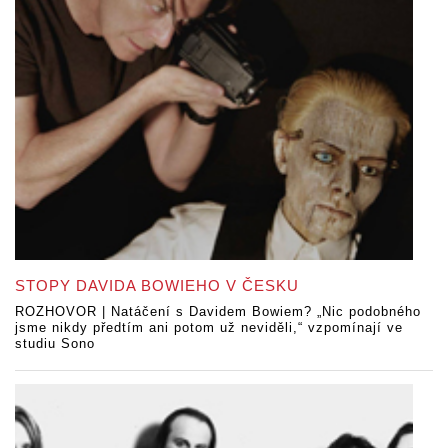
STOPY DAVIDA BOWIEHO V ČESKU
ROZHOVOR | Natáčení s Davidem Bowiem? „Nic podobného
jsme nikdy předtím ani potom už neviděli,“ vzpomínají ve
studiu Sono