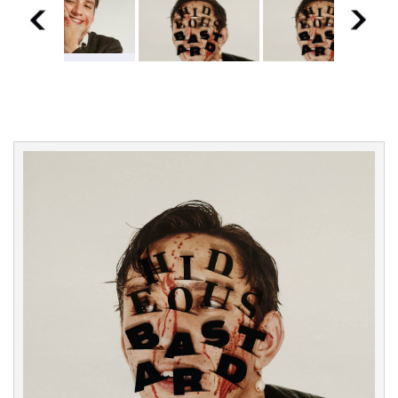
RECENZE:
Oliver Sim se
na debutu
RECENZE:
RECENZE:
nebojí obnažit
Oliver Sim se
Oliver Sim se
své emoce až
na debutu
na debutu
na dřeň
nebojí obnažit
nebojí obnažit
své emoce až
své emoce až
na dřeň
na dřeň