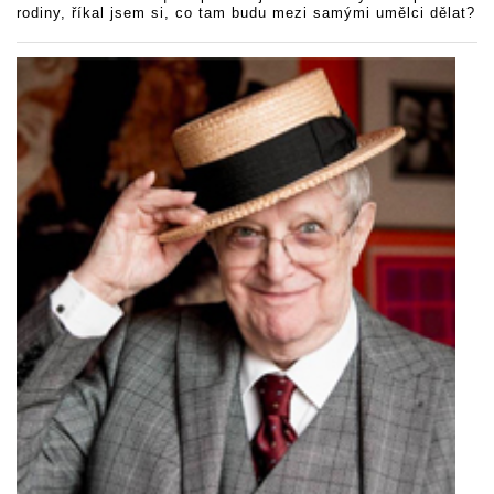
rodiny, říkal jsem si, co tam budu mezi samými umělci dělat?