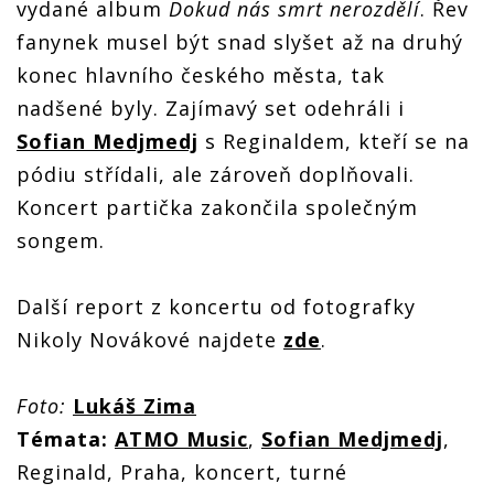
vydané album
Dokud nás smrt nerozdělí
. Řev
fanynek musel být snad slyšet až na druhý
konec hlavního českého města, tak
nadšené byly. Zajímavý set odehráli i
Sofian Medjmedj
s Reginaldem, kteří se na
pódiu střídali, ale zároveň doplňovali.
Koncert partička zakončila společným
songem.
Další report z koncertu od fotografky
Nikoly Novákové najdete
zde
.
Foto:
Lukáš Zima
Témata:
ATMO Music
,
Sofian Medjmedj
,
Reginald, Praha, koncert, turné