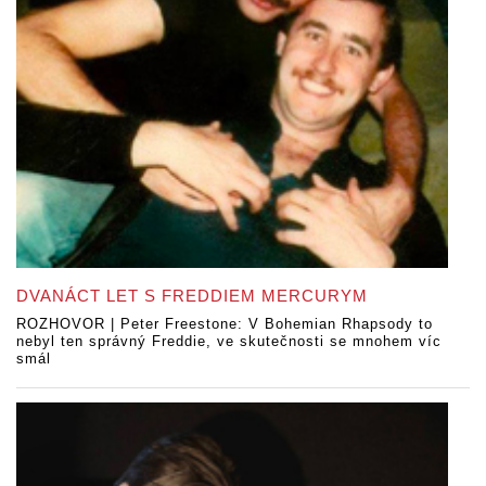
DVANÁCT LET S FREDDIEM MERCURYM
ROZHOVOR | Peter Freestone: V Bohemian Rhapsody to
nebyl ten správný Freddie, ve skutečnosti se mnohem víc
smál