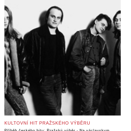
KULTOVNÍ HIT PRAŽSKÉHO VÝBĚRU
Příběh českého hitu: Pražský výběr - Na václavskym