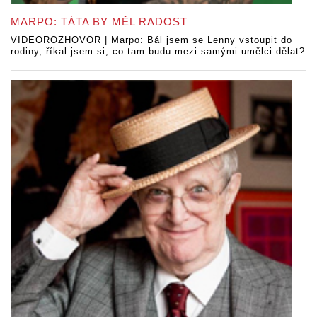
MARPO: TÁTA BY MĚL RADOST
VIDEOROZHOVOR | Marpo: Bál jsem se Lenny vstoupit do
rodiny, říkal jsem si, co tam budu mezi samými umělci dělat?