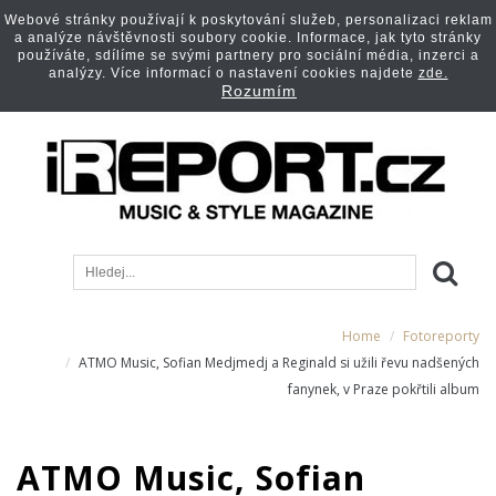
Webové stránky používají k poskytování služeb, personalizaci reklam
a analýze návštěvnosti soubory cookie. Informace, jak tyto stránky
používáte, sdílíme se svými partnery pro sociální média, inzerci a
analýzy. Více informací o nastavení cookies najdete
zde.
Rozumím
Home
Fotoreporty
ATMO Music, Sofian Medjmedj a Reginald si užili řevu nadšených
fanynek, v Praze pokřtili album
ATMO Music, Sofian