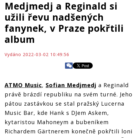
Medjmedj a Reginald si
užili řevu nadšených
fanynek, v Praze pokřtili
album
Vydáno 2022-03-02 10:49:56
ATMO Music
,
Sofian Medjmedj
a Reginald
právě brázdí republiku na svém turné. Jeho
pátou zastávkou se stal pražský Lucerna
Music Bar, kde Hank s DJem Askem,
kytaristou Mahoneym a bubeníkem
Richardem Gärtnerem konečně pokřtili loni