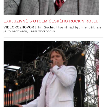
EXKLUZIVNĚ S OTCEM ČESKÉHO ROCK’N’ROLLU
VIDEOROZHOVOR | Jiří Suchý: Hrozně rád bych lenošil, ale
já to nedovedu, jsem workoholik