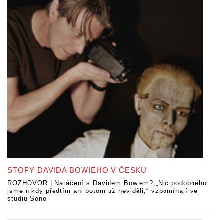
STOPY DAVIDA BOWIEHO V ČESKU
ROZHOVOR | Natáčení s Davidem Bowiem? „Nic podobného
jsme nikdy předtím ani potom už neviděli,“ vzpomínají ve
studiu Sono