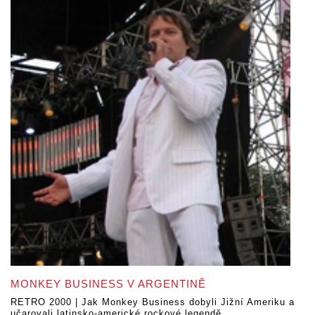
MONKEY BUSINESS V ARGENTINĚ
RETRO 2000 | Jak Monkey Business dobyli Jižní Ameriku a
učarovali latinsko-americké rockové legendě