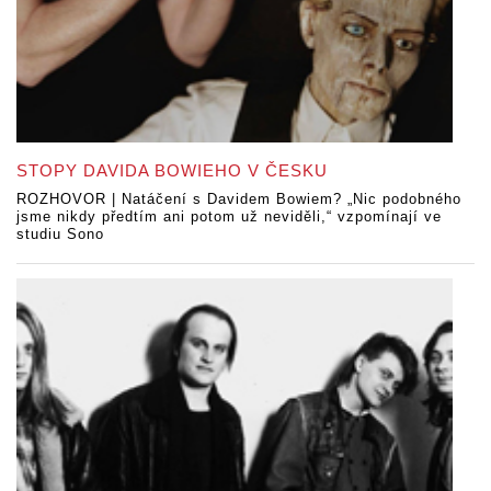
STOPY DAVIDA BOWIEHO V ČESKU
ROZHOVOR | Natáčení s Davidem Bowiem? „Nic podobného
jsme nikdy předtím ani potom už neviděli,“ vzpomínají ve
studiu Sono