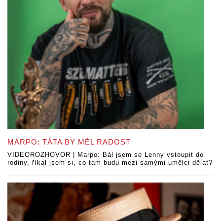
MARPO: TÁTA BY MĚL RADOST
VIDEOROZHOVOR | Marpo: Bál jsem se Lenny vstoupit do
rodiny, říkal jsem si, co tam budu mezi samými umělci dělat?