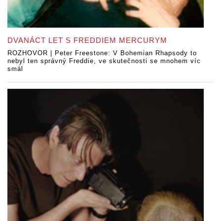
DVANÁCT LET S FREDDIEM MERCURYM
ROZHOVOR | Peter Freestone: V Bohemian Rhapsody to
nebyl ten správný Freddie, ve skutečnosti se mnohem víc
smál