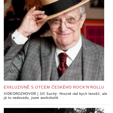
EXKLUZIVNĚ S OTCEM ČESKÉHO ROCK’N’ROLLU
VIDEOROZHOVOR | Jiří Suchý: Hrozně rád bych lenošil, ale
já to nedovedu, jsem workoholik