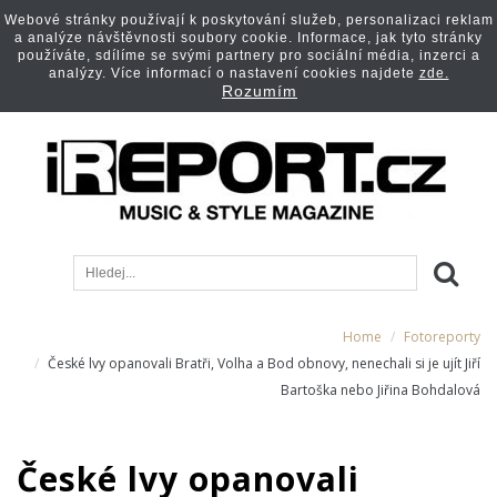
Webové stránky používají k poskytování služeb, personalizaci reklam
a analýze návštěvnosti soubory cookie. Informace, jak tyto stránky
používáte, sdílíme se svými partnery pro sociální média, inzerci a
analýzy. Více informací o nastavení cookies najdete
zde.
Rozumím
Home
Fotoreporty
České lvy opanovali Bratři, Volha a Bod obnovy, nenechali si je ujít Jiří
Bartoška nebo Jiřina Bohdalová
České lvy opanovali