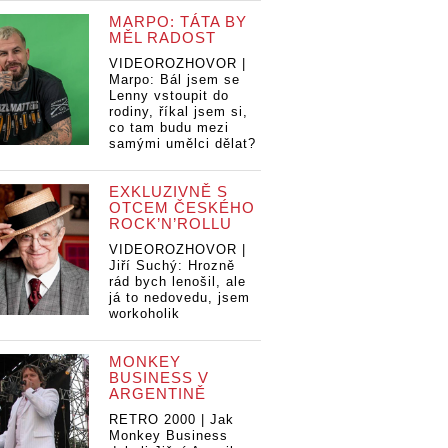
MARPO: TÁTA BY
MĚL RADOST
VIDEOROZHOVOR |
Marpo: Bál jsem se
Lenny vstoupit do
rodiny, říkal jsem si,
co tam budu mezi
samými umělci dělat?
EXKLUZIVNĚ S
OTCEM ČESKÉHO
ROCK’N’ROLLU
VIDEOROZHOVOR |
Jiří Suchý: Hrozně
rád bych lenošil, ale
já to nedovedu, jsem
workoholik
MONKEY
BUSINESS V
ARGENTINĚ
RETRO 2000 | Jak
Monkey Business