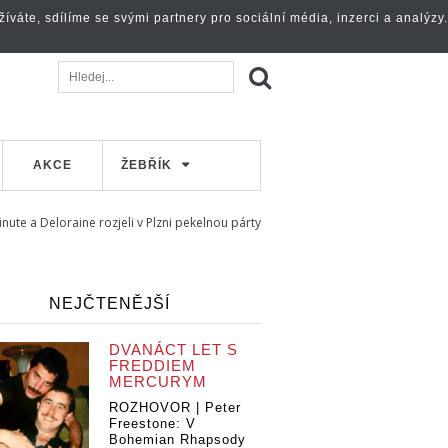
váte, sdílíme se svými partnery pro sociální média, inzerci a analýzy.
AKCE
ŽEBŘÍK
nute a Deloraine rozjeli v Plzni pekelnou párty
NEJČTENĚJŠÍ
DVANÁCT LET S
FREDDIEM
MERCURYM
ROZHOVOR | Peter
Freestone: V
Bohemian Rhapsody