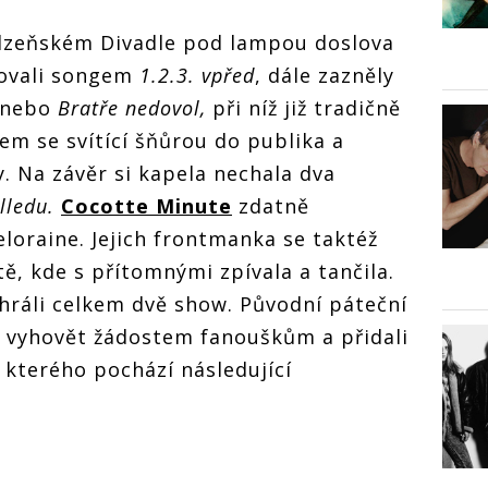
plzeňském Divadle pod lampou doslova
tovali songem
1.2.3. vpřed
, dále zazněly
nebo
Bratře nedovol,
při níž již tradičně
em se svítící šňůrou do publika a
y. Na závěr si kapela nechala dva
lledu.
Cocotte Minute
zdatně
loraine. Jejich frontmanka se taktéž
tě, kde s přítomnými zpívala a tančila.
hráli celkem dvě show. Původní páteční
li vyhovět žádostem fanouškům a přidali
e kterého pochází následující