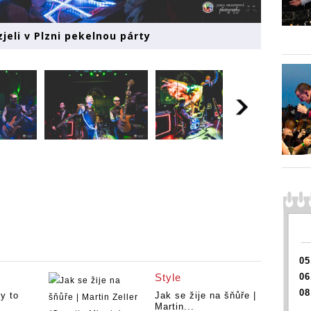
jeli v Plzni pekelnou párty
05
Style
06
08
y to
Jak se žije na šňůře |
Martin...