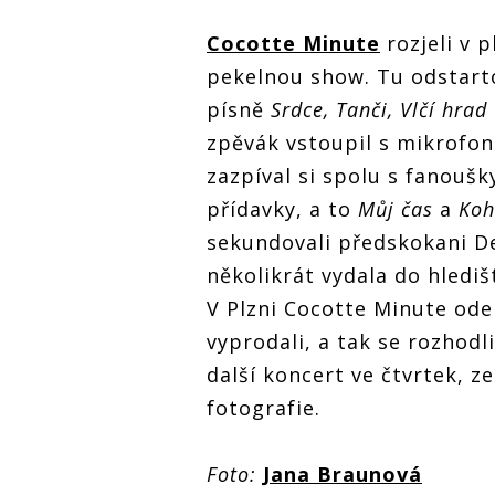
Cocotte Minute
rozjeli v 
pekelnou show. Tu odstar
písně
Srdce, Tanči, Vlčí hrad
zpěvák vstoupil s mikrofon
zazpíval si spolu s fanoušk
přídavky, a to
Můj čas
a
Koh
sekundovali předskokani De
několikrát vydala do hlediš
V Plzni Cocotte Minute ode
vyprodali, a tak se rozhod
další koncert ve čtvrtek, z
fotografie.
Foto:
Jana Braunová