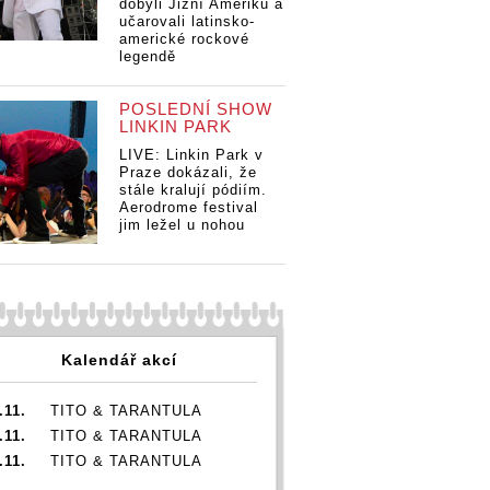
dobyli Jižní Ameriku a
učarovali latinsko-
americké rockové
legendě
POSLEDNÍ SHOW
LINKIN PARK
LIVE: Linkin Park v
Praze dokázali, že
stále kralují pódiím.
Aerodrome festival
jim ležel u nohou
Kalendář akcí
.11.
TITO & TARANTULA
.11.
TITO & TARANTULA
.11.
TITO & TARANTULA