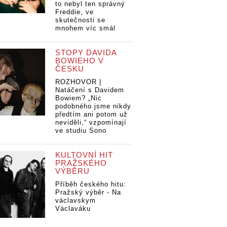
to nebyl ten správný
Freddie, ve
skutečnosti se
mnohem víc smál
STOPY DAVIDA
BOWIEHO V
ČESKU
ROZHOVOR |
Natáčení s Davidem
Bowiem? „Nic
podobného jsme nikdy
předtím ani potom už
neviděli,“ vzpomínají
ve studiu Sono
KULTOVNÍ HIT
PRAŽSKÉHO
VÝBĚRU
Příběh českého hitu:
Pražský výběr - Na
václavskym
Václaváku