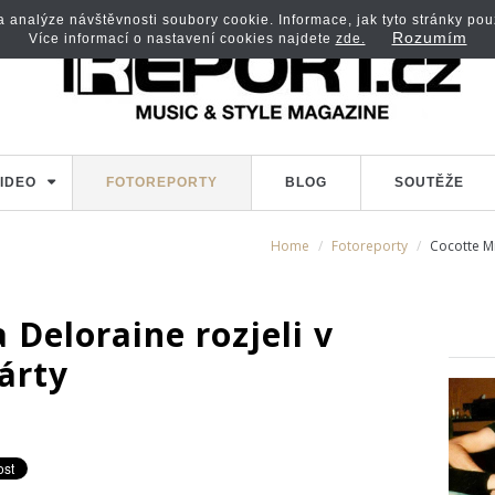
analýze návštěvnosti soubory cookie. Informace, jak tyto stránky použí
Rozumím
Více informací o nastavení cookies najdete
zde.
IDEO
FOTOREPORTY
BLOG
SOUTĚŽE
Home
Fotoreporty
Cocotte Mi
 Deloraine rozjeli v
árty