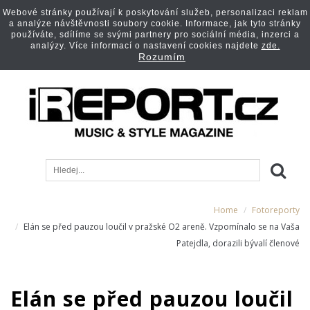
Webové stránky používají k poskytování služeb, personalizaci reklam
a analýze návštěvnosti soubory cookie. Informace, jak tyto stránky
používáte, sdílíme se svými partnery pro sociální média, inzerci a
analýzy. Více informací o nastavení cookies najdete
zde.
Rozumím
Home
Fotoreporty
Elán se před pauzou loučil v pražské O2 areně. Vzpomínalo se na Vaša
Patejdla, dorazili bývalí členové
Elán se před pauzou loučil