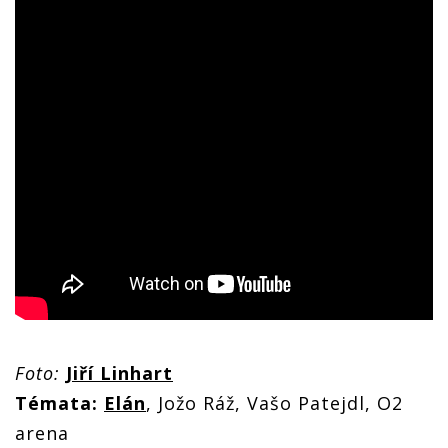
Foto:
Jiří Linhart
Témata:
Elán
, Jožo Ráž, Vašo Patejdl, O2
arena