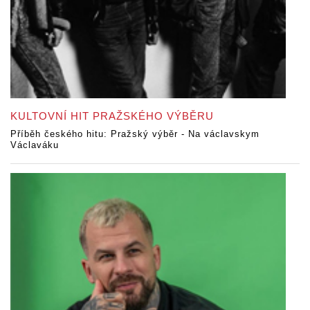
KULTOVNÍ HIT PRAŽSKÉHO VÝBĚRU
Příběh českého hitu: Pražský výběr - Na václavskym
Václaváku