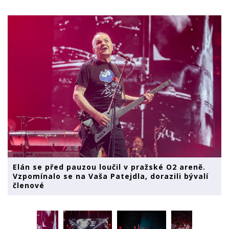
Elán se před pauzou loučil v pražské O2 areně.
Vzpomínalo se na Vaša Patejdla, dorazili bývalí
členové