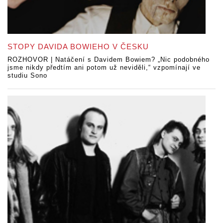
STOPY DAVIDA BOWIEHO V ČESKU
ROZHOVOR | Natáčení s Davidem Bowiem? „Nic podobného
jsme nikdy předtím ani potom už neviděli,“ vzpomínají ve
studiu Sono