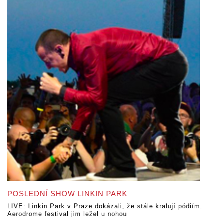
POSLEDNÍ SHOW LINKIN PARK
LIVE: Linkin Park v Praze dokázali, že stále kralují pódiím.
Aerodrome festival jim ležel u nohou