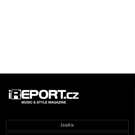
ŽEBŘÍK