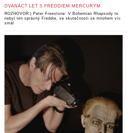
DVANÁCT LET S FREDDIEM MERCURYM
ROZHOVOR | Peter Freestone: V Bohemian Rhapsody to
nebyl ten správný Freddie, ve skutečnosti se mnohem víc
smál