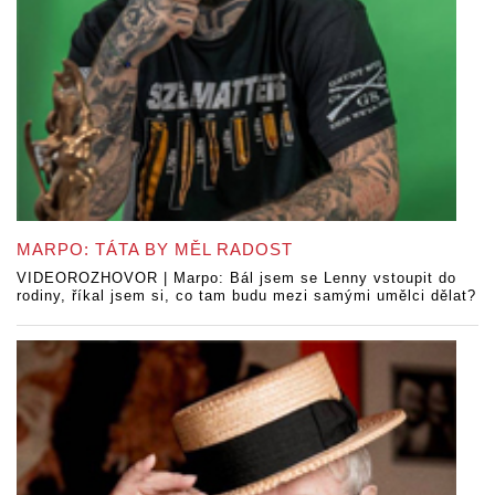
MARPO: TÁTA BY MĚL RADOST
VIDEOROZHOVOR | Marpo: Bál jsem se Lenny vstoupit do
rodiny, říkal jsem si, co tam budu mezi samými umělci dělat?