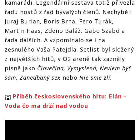
kamarádi. Legendární sestava totiž přivezla
řadu hostů z řad bývalých členů. Nechyběli
Juraj Burian, Boris Brna, Fero Turák,
Martin Haas, Zdeno Baláž, Gabo Szabó a
řada dalších. A vzpomínalo se i na
zesnulého Vaša Patejdla. Setlist byl složený
z největších hitů, v O2 areně tak zazněly
písně jako
Človečina, Vymyslená, Neviem byť
sám, Zanedbaný sex
nebo
Nie sme zlí.
Příběh československého hitu: Elán -
Voda čo ma drží nad vodou