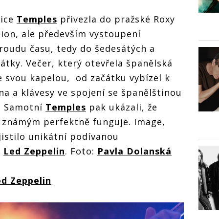
řice
Temples
přivezla do pražské Roxy
ion, ale především vystoupení
proudu času, tedy do šedesátých a
átky.
Večer, který otevřela španělská
e svou kapelou,
od začátku vybízel k
a a klávesy ve spojení se španělštinou
k. Samotní
Temples
pak ukázali, že
 známým perfektně funguje. Image,
jistilo unikátní podívanou
y
Led Zeppelin
. Foto:
Pavla Dolanská
d Zeppelin