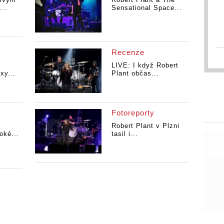
...
Sensational Space...
Recenze
LIVE: I když Robert
xy...
Plant občas...
Fotoreporty
Robert Plant v Plzni
ké...
tasil i...