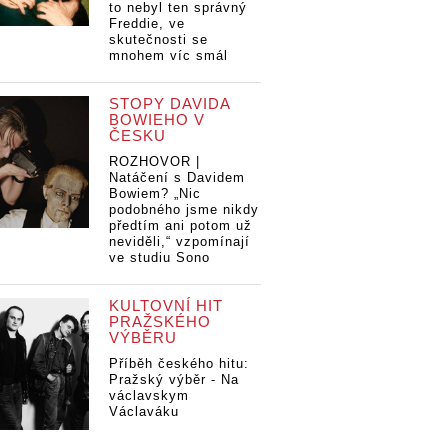
to nebyl ten správný
Freddie, ve
skutečnosti se
mnohem víc smál
STOPY DAVIDA
BOWIEHO V
ČESKU
ROZHOVOR |
Natáčení s Davidem
Bowiem? „Nic
podobného jsme nikdy
předtím ani potom už
neviděli,“ vzpomínají
ve studiu Sono
KULTOVNÍ HIT
PRAŽSKÉHO
VÝBĚRU
Příběh českého hitu:
Pražský výběr - Na
václavskym
Václaváku