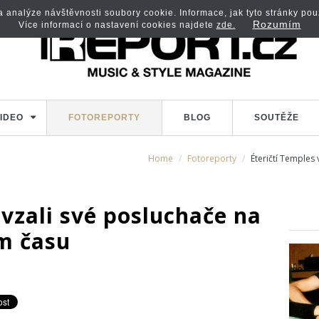
analýze návštěvnosti soubory cookie. Informace, jak tyto stránky použí
Rozumím
Více informací o nastavení cookies najdete
zde.
IDEO
FOTOREPORTY
BLOG
SOUTĚŽE
Home
Fotoreporty
Éteričtí Temples
 vzali své posluchače na
em času