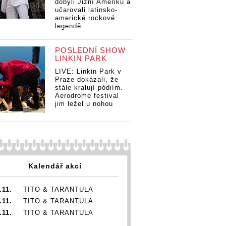
dobyli Jižní Ameriku a
učarovali latinsko-
americké rockové
legendě
POSLEDNÍ SHOW
LINKIN PARK
LIVE: Linkin Park v
Praze dokázali, že
stále kralují pódiím.
Aerodrome festival
jim ležel u nohou
Kalendář akcí
.11.
TITO & TARANTULA
.11.
TITO & TARANTULA
.11.
TITO & TARANTULA