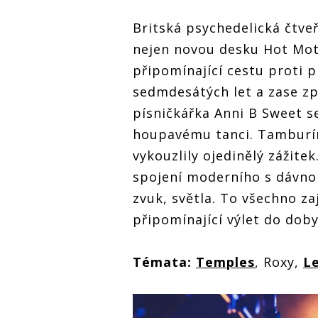
Britská psychedelická čtve
nejen novou desku Hot Mot
připomínající cestu proti 
sedmdesátých let a zase zp
písničkářka Anni B Sweet s
houpavému tanci. Tamburín
vykouzlily ojedinělý zážite
spojení moderního s dávno
zvuk, světla. To všechno za
připomínající výlet do dob
Témata:
Temples
, Roxy,
Le