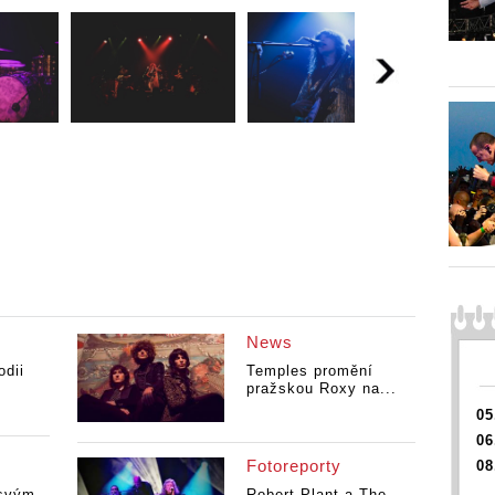
News
odii
Temples promění
pražskou Roxy na...
05
06
Fotoreporty
08
 svým
Robert Plant a The