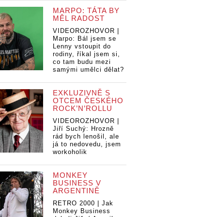
MARPO: TÁTA BY
MĚL RADOST
VIDEOROZHOVOR |
Marpo: Bál jsem se
Lenny vstoupit do
rodiny, říkal jsem si,
co tam budu mezi
samými umělci dělat?
EXKLUZIVNĚ S
OTCEM ČESKÉHO
ROCK’N’ROLLU
VIDEOROZHOVOR |
Jiří Suchý: Hrozně
rád bych lenošil, ale
já to nedovedu, jsem
workoholik
MONKEY
BUSINESS V
ARGENTINĚ
RETRO 2000 | Jak
Monkey Business