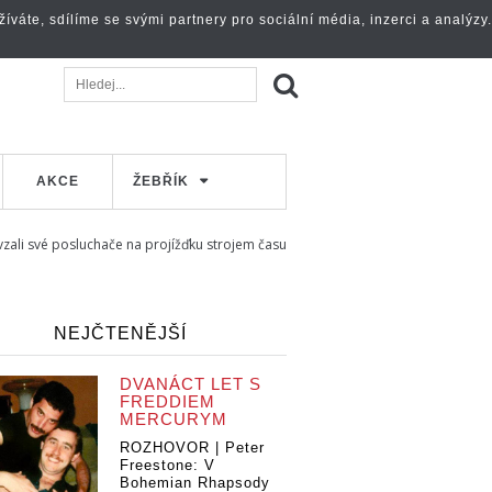
váte, sdílíme se svými partnery pro sociální média, inzerci a analýzy.
AKCE
ŽEBŘÍK
 vzali své posluchače na projížďku strojem času
NEJČTENĚJŠÍ
DVANÁCT LET S
FREDDIEM
MERCURYM
ROZHOVOR | Peter
Freestone: V
Bohemian Rhapsody