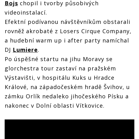
Bojs
chopil i tvorby působivých
videoinstalací.
Efektní podívanou návštěvníkům obstarali
rovněž akrobaté z Losers Cirque Company,
a hudební warm up i after party namíchal
DJ
Lumiere
.
Po úspěšné startu na jihu Moravy se
glorchestra tour zastaví na pražském
Výstavišti, v hospitálu Kuks u Hradce
Králové, na západočeském hradě Švihov, u
zámku Orlík nedaleko jihočeského Písku a
nakonec v Dolní oblasti Vítkovice.