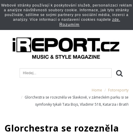
Webové stránky používají k poskytování služeb, personalizaci reklam
a analýze návštěvnosti soubory cookie. Informace, jak tyto stránky
používáte, sdílíme se svými partnery pro sociální média, inzerci a
analýzy. Více informací o nastavení cookies najdete
zde.
Rozumím
Home
Fotoreporty
Glorchestra se rozezněla ve Slavkově, v zámeckém parku si se
symfoniky tykali Tata Bojs, Vladimir 518, Katarzia i Bratři
Glorchestra se rozezněla