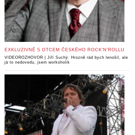
EXKLUZIVNĚ S OTCEM ČESKÉHO ROCK’N’ROLLU
VIDEOROZHOVOR | Jiří Suchý: Hrozně rád bych lenošil, ale
já to nedovedu, jsem workoholik