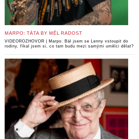
MARPO: TÁTA BY MĚL RADOST
VIDEOROZHOVOR | Marpo: Bál jsem se Lenny vstoupit do
rodiny, říkal jsem si, co tam budu mezi samými umělci dělat?