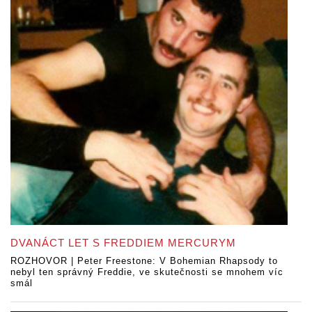
DVANÁCT LET S FREDDIEM MERCURYM
ROZHOVOR | Peter Freestone: V Bohemian Rhapsody to
nebyl ten správný Freddie, ve skutečnosti se mnohem víc
smál