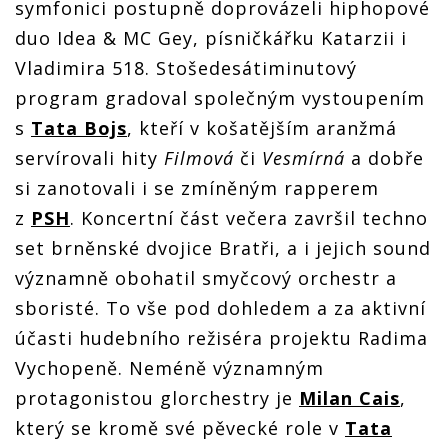
symfonici postupně doprovázeli hiphopové
duo Idea & MC Gey, písničkářku Katarzii i
Vladimira 518. Stošedesátiminutový
program gradoval společným vystoupením
s
Tata Bojs
, kteří v košatějším aranžmá
servírovali hity
Filmová
či
Vesmírná
a dobře
si zanotovali i se zmíněným rapperem
z
PSH
. Koncertní část večera završil techno
set brněnské dvojice Bratři, a i jejich sound
významně obohatil smyčcový orchestr a
sboristé. To vše pod dohledem a za aktivní
účasti hudebního režiséra projektu Radima
Vychopeně. Neméně významným
protagonistou glorchestry je
Milan Cais
,
který se kromě své pěvecké role v
Tata