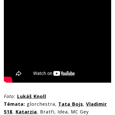
Foto:
Lukáš Knoll
Témata:
glorchestra,
Tata Bojs
,
Vladimir
518
,
Katarzia
, Bratři, Idea, MC Gey