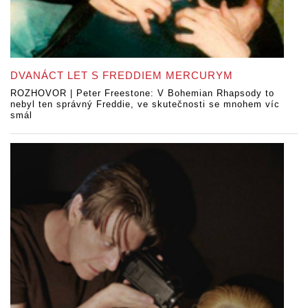
DVANÁCT LET S FREDDIEM MERCURYM
ROZHOVOR | Peter Freestone: V Bohemian Rhapsody to
nebyl ten správný Freddie, ve skutečnosti se mnohem víc
smál