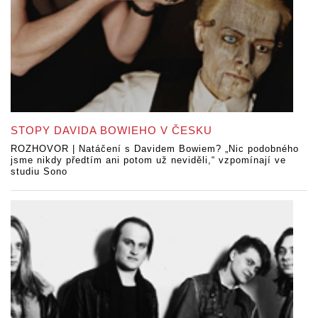
STOPY DAVIDA BOWIEHO V ČESKU
ROZHOVOR | Natáčení s Davidem Bowiem? „Nic podobného
jsme nikdy předtím ani potom už neviděli,“ vzpomínají ve
studiu Sono