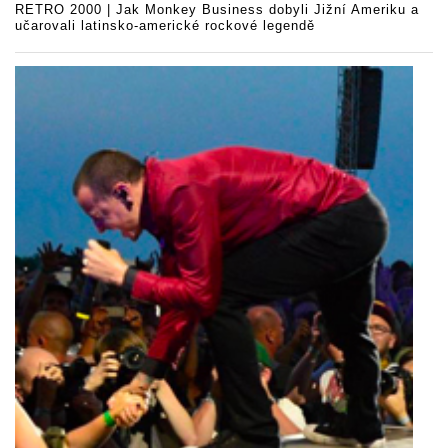
RETRO 2000 | Jak Monkey Business dobyli Jižní Ameriku a
učarovali latinsko-americké rockové legendě