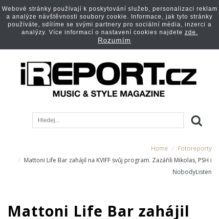
Webové stránky používají k poskytování služeb, personalizaci reklam
a analýze návštěvnosti soubory cookie. Informace, jak tyto stránky
používáte, sdílíme se svými partnery pro sociální média, inzerci a
analýzy. Více informací o nastavení cookies najdete
zde.
Rozumím
Home
Fotoreporty
Mattoni Life Bar zahájil na KVIFF svůj program. Zazářili Mikolas, PSH i
NobodyListen
Mattoni Life Bar zahájil