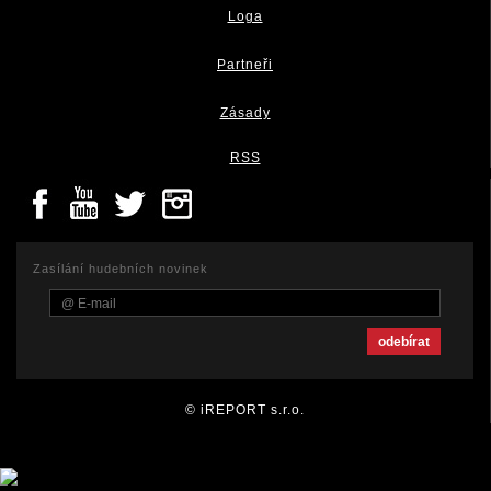
Loga
Partneři
Zásady
RSS
Zasílání hudebních novinek
© iREPORT s.r.o.