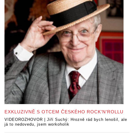
EXKLUZIVNĚ S OTCEM ČESKÉHO ROCK’N’ROLLU
VIDEOROZHOVOR | Jiří Suchý: Hrozně rád bych lenošil, ale
já to nedovedu, jsem workoholik