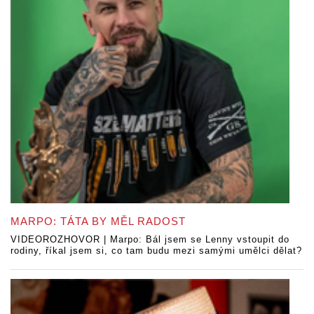
MARPO: TÁTA BY MĚL RADOST
VIDEOROZHOVOR | Marpo: Bál jsem se Lenny vstoupit do
rodiny, říkal jsem si, co tam budu mezi samými umělci dělat?