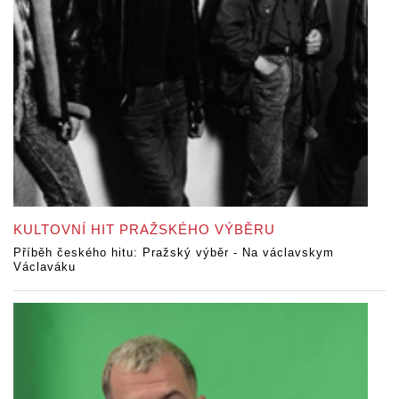
KULTOVNÍ HIT PRAŽSKÉHO VÝBĚRU
Příběh českého hitu: Pražský výběr - Na václavskym
Václaváku