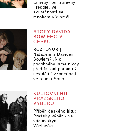
to nebyl ten správný
Freddie, ve
skutečnosti se
mnohem víc smál
STOPY DAVIDA
BOWIEHO V
ČESKU
ROZHOVOR |
Natáčení s Davidem
Bowiem? „Nic
podobného jsme nikdy
předtím ani potom už
neviděli,“ vzpomínají
ve studiu Sono
KULTOVNÍ HIT
PRAŽSKÉHO
VÝBĚRU
Příběh českého hitu:
Pražský výběr - Na
václavskym
Václaváku