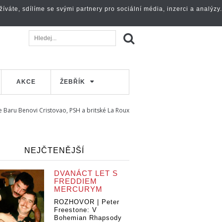
váte, sdílíme se svými partnery pro sociální média, inzerci a analýzy.
AKCE
ŽEBŘÍK
ife Baru Benovi Cristovao, PSH a britské La Roux
NEJČTENĚJŠÍ
DVANÁCT LET S
FREDDIEM
MERCURYM
ROZHOVOR | Peter
Freestone: V
Bohemian Rhapsody