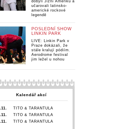
dobyli Jižní Ameriku a
učarovali latinsko-
americké rockové
legendě
POSLEDNÍ SHOW
LINKIN PARK
LIVE: Linkin Park v
Praze dokázali, že
stále kralují pódiím.
Aerodrome festival
jim ležel u nohou
Kalendář akcí
.11.
TITO & TARANTULA
.11.
TITO & TARANTULA
.11.
TITO & TARANTULA