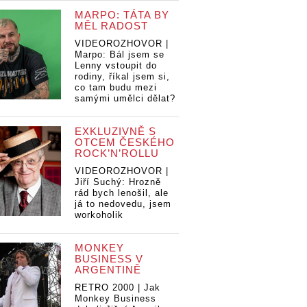
MARPO: TÁTA BY
MĚL RADOST
VIDEOROZHOVOR |
Marpo: Bál jsem se
Lenny vstoupit do
rodiny, říkal jsem si,
co tam budu mezi
samými umělci dělat?
EXKLUZIVNĚ S
OTCEM ČESKÉHO
ROCK’N’ROLLU
VIDEOROZHOVOR |
Jiří Suchý: Hrozně
rád bych lenošil, ale
já to nedovedu, jsem
workoholik
MONKEY
BUSINESS V
ARGENTINĚ
RETRO 2000 | Jak
Monkey Business