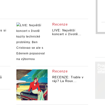
Recenze
s si
LIVE: Největší
koncert v životě...
Recenze
pů
RECENZE: Trable v
ráji? La Roux...