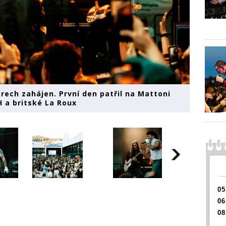
arech zahájen. První den patřil na Mattoni
H a britské La Roux
05
06
08