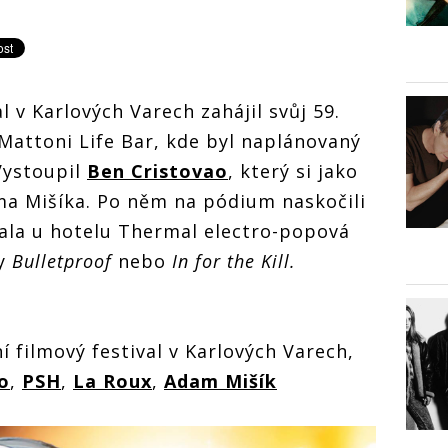
l v Karlových Varech zahájil svůj 59.
 Mattoni Life Bar, kde byl naplánovaný
Vystoupil
Ben Cristovao
, který si jako
ma Mišíka. Po něm na pódium naskočili
ala u hotelu Thermal electro-popová
ty
Bulletproof
nebo
In for the Kill.
 filmový festival v Karlových Varech,
o
,
PSH
,
La Roux
,
Adam Mišík