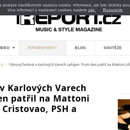
analýze návštěvnosti soubory cookie. Informace, jak tyto stránky použí
Rozumím
Více informací o nastavení cookies najdete
zde.
IDEO
FOTOREPORTY
BLOG
SOUTĚŽE
ty
Filmový festival v Karlových Varech zahájen. První den patřil na Mattoni L
 v Karlových Varech
en patřil na Mattoni
 Cristovao, PSH a