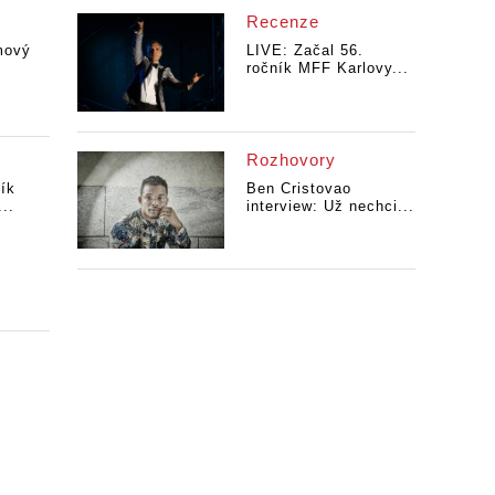
Recenze
mový
LIVE: Začal 56.
ročník MFF Karlovy...
Rozhovory
ík
Ben Cristovao
...
interview: Už nechci...