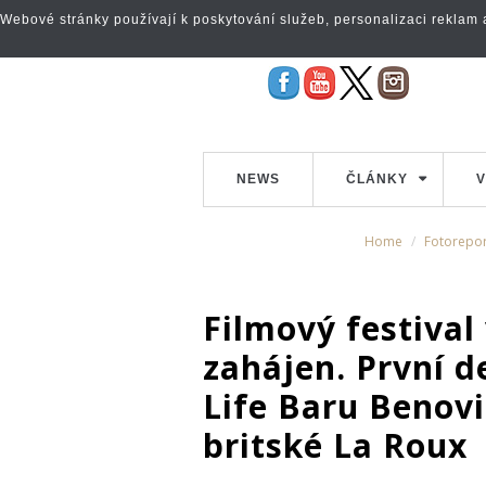
Webové stránky používají k poskytování služeb, personalizaci reklam a 
NEWS
ČLÁNKY
V
Home
Fotorepor
Filmový festival
zahájen. První d
Life Baru Benovi
britské La Roux