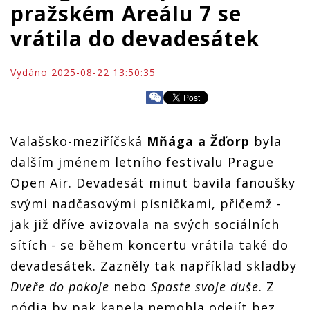
pražském Areálu 7 se
vrátila do devadesátek
Vydáno 2025-08-22 13:50:35
Valašsko-meziříčská
Mňága a Žďorp
byla
dalším jménem letního festivalu Prague
Open Air. Devadesát minut bavila fanoušky
svými nadčasovými písničkami, přičemž -
jak již dříve avizovala na svých sociálních
sítích - se během koncertu vrátila také do
devadesátek. Zazněly tak například skladby
Dveře do pokoje
nebo
Spaste svoje duše
. Z
pódia by pak kapela nemohla odejít bez