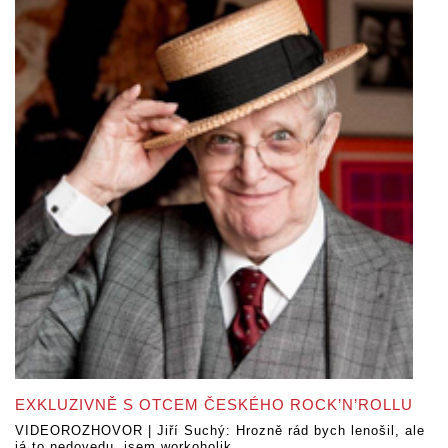
EXKLUZIVNĚ S OTCEM ČESKÉHO ROCK’N’ROLLU
VIDEOROZHOVOR | Jiří Suchý: Hrozně rád bych lenošil, ale
já to nedovedu, jsem workoholik