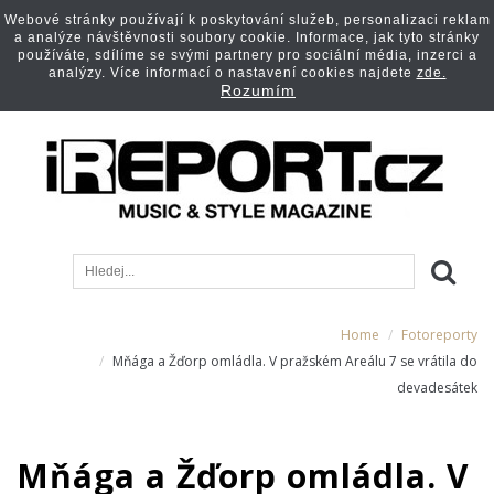
Webové stránky používají k poskytování služeb, personalizaci reklam
a analýze návštěvnosti soubory cookie. Informace, jak tyto stránky
používáte, sdílíme se svými partnery pro sociální média, inzerci a
analýzy. Více informací o nastavení cookies najdete
zde.
Rozumím
Home
Fotoreporty
Mňága a Žďorp omládla. V pražském Areálu 7 se vrátila do
devadesátek
Mňága a Žďorp omládla. V