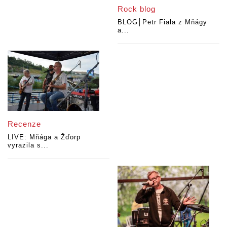
Rock blog
BLOG│Petr Fiala z Mňágy
a...
Recenze
LIVE: Mňága a Žďorp
vyrazila s...