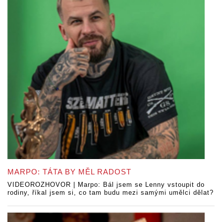
MARPO: TÁTA BY MĚL RADOST
VIDEOROZHOVOR | Marpo: Bál jsem se Lenny vstoupit do
rodiny, říkal jsem si, co tam budu mezi samými umělci dělat?