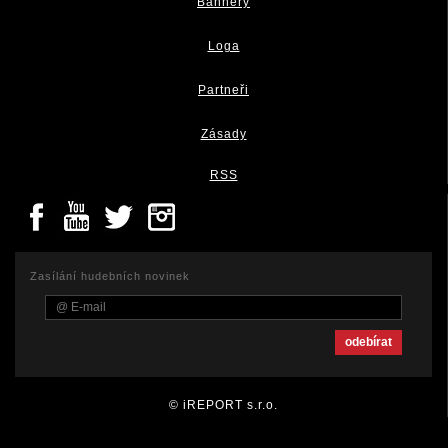
Bannery
Loga
Partneři
Zásady
RSS
Zasílání hudebních novinek
© iREPORT s.r.o.