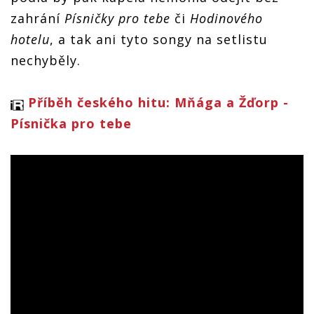
zahrání
Písničky pro tebe
či
Hodinového
hotelu
, a tak ani tyto songy na setlistu
nechyběly.
Příběh českého hitu: Mňága a Žďorp -
Písnička pro tebe