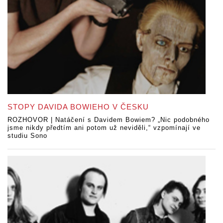
STOPY DAVIDA BOWIEHO V ČESKU
ROZHOVOR | Natáčení s Davidem Bowiem? „Nic podobného
jsme nikdy předtím ani potom už neviděli,“ vzpomínají ve
studiu Sono